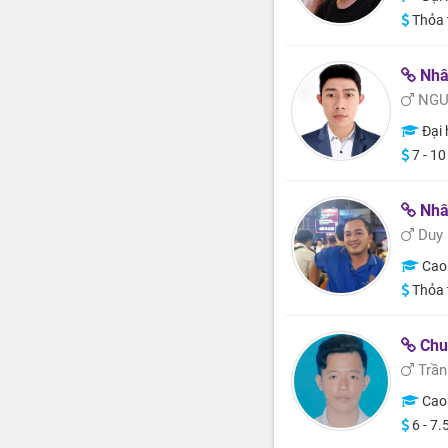
Thỏa 
Nhâ
NGU
Đại 
7 - 10
Nhân
Duy
Cao
Thỏa 
Chu
Trần
Cao
6 - 7.