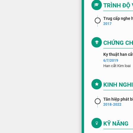
TRÌNH ĐỘ
Trug cấp nghe h
2017
CHỨNG CH
Ky thuật han cắ
6/7/2019
Han cắt Kim loai
KINH NGH
Tân hiệp phát 
2018-2022
KỸ NĂNG