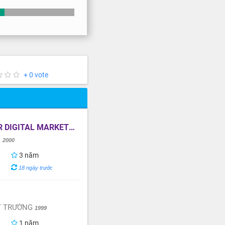
+ 0 vote
DIGITAL MARKETING
i
2000
3 năm
18 ngày trước
T TRƯỜNG
1999
1 năm