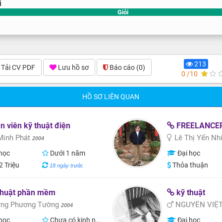
i
Giỏi
213
Tải CV PDF
Lưu hồ sơ
Báo cáo
(0)
0 /10
HỒ SƠ LIÊN QUAN
 viên kỹ thuật điện
FREELANCER 
inh Phát
Lê Thị Yến Nh
2004
học
Dưới 1 năm
Đại học
2 Triệu
Thỏa thuận
18 ngày trước
thuật phần mềm
kỹ thuật
ng Phương Tường
NGUYỄN VIỆ
2004
học
Chưa có kinh nghiệm
Đại học