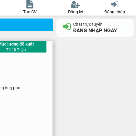
Tạo CV
Đăng ký
Đăng nhập
Chat trực tuyến
ĐĂNG NHẬP NGAY
Mức lương đề xuất
Từ 10 Triệu
ng hug phu