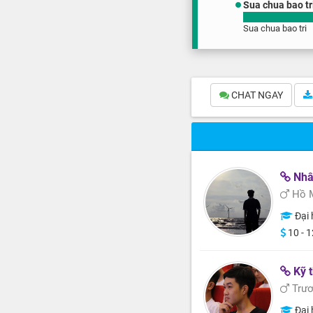
Sua chua bao tr
Sua chua bao tri
CHAT NGAY
Nhân
Hồ M
Đại 
10 - 1
Kỹ 
Trươ
Đại 