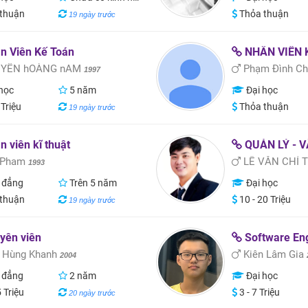
thuận
Thỏa thuận
19 ngày trước
n Viên Kế Toán
NHÂN VIÊN 
YỄN hOÀNG nAM
Phạm Đình C
1997
học
5 năm
Đại học
 Triệu
Thỏa thuận
19 ngày trước
 viên kĩ thuật
QUẢN LÝ - VẬ
 Pham
LÊ VĂN CHÍ 
1993
 đẳng
Trên 5 năm
Đại học
thuận
10 - 20 Triệu
19 ngày trước
yên viên
Software En
 Hùng Khanh
Kiên Lâm Gia
2004
 đẳng
2 năm
Đại học
5 Triệu
3 - 7 Triệu
20 ngày trước