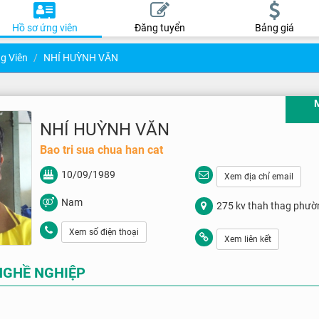
Hồ sơ ứng viên
Đăng tuyển
Bảng giá
g Viên
NHÍ HUỲNH VĂN
NHÍ HUỲNH VĂN
Bao tri sua chua han cat
10/09/1989
Xem địa chỉ email
Nam
275 kv thah thag phườ
Xem số điện thoại
Xem liên kết
NGHỀ NGHIỆP