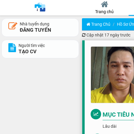
Trang chủ
Nhà tuyển dụng
Trang Chủ
Hồ Sơ Ứn
ĐĂNG TUYỂN
Cập nhật
17 ngày trước
Người tìm việc
TẠO CV
MỤC TIÊU 
Lâu dài