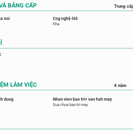
 VÀ BẰNG CẤP
Trung cấ
a noi
Cog nghệ ôtô
Kha
Ỉ
t
IỆM LÀM VIỆC
4 năm
bih duog
Nhan vien bao tri+ van hah may
Sua chua bao tri may