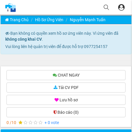
Trang Chủ
Hồ Sơ Ứng Viên
Nguyễn Mạnh Tuấn
Bạn không có quyền xem hồ sơ ứng viên này. Vì ứng viên đã
không công khai CV
.
Vui lòng liên hệ quản trị viên để được hỗ trợ 0977254157
CHAT NGAY
Tải CV PDF
Lưu hồ sơ
Báo cáo
(0)
0 /10
+ 0 vote