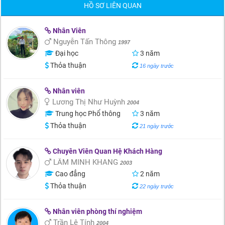
HỒ SƠ LIÊN QUAN
Nhân Viên
Nguyễn Tấn Thông
1997
Đại học
3 năm
Thỏa thuận
16 ngày trước
Nhân viên
Lương Thị Như Huỳnh
2004
Trung học Phổ thông
3 năm
Thỏa thuận
21 ngày trước
Chuyên Viên Quan Hệ Khách Hàng
LÂM MINH KHANG
2003
Cao đẳng
2 năm
Thỏa thuận
22 ngày trước
Nhân viên phòng thí nghiệm
Trần Lê Tính
2004