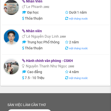
Nhân Viên
Le Phianh
1991
Đại học
Dưới 1 năm
Thỏa thuận
một tháng trước
Nhân viên
Lê Nguyễn Duy Linh
1999
Trung học Phổ thông
2 năm
Thỏa thuận
một tháng trước
Hành chính văn phòng - CSKH
Nguyễn Thanh Như Ngọc
1995
Cao đẳng
4 năm
7.5 - 10 Triệu
một tháng trước
SÀN VIỆC LÀM CẦN THƠ