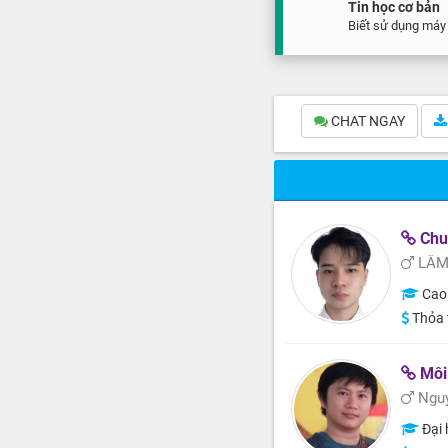
Tin học cơ bản
Biết sử dụng máy 
CHAT NGAY
Chuy
LÂM
Cao
Thỏa 
Môi 
Nguy
Đại 