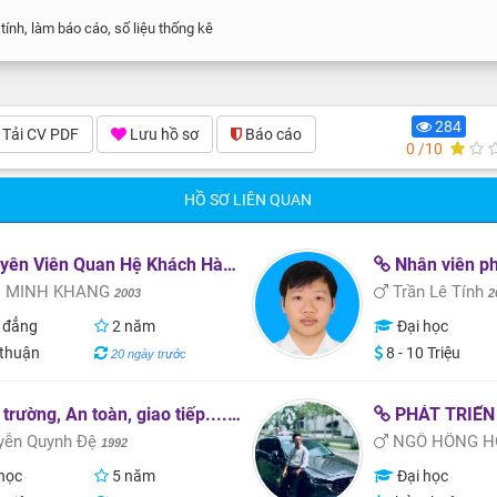
tính, làm báo cáo, số liệu thống kê
284
Tải CV PDF
Lưu hồ sơ
Báo cáo
0 /10
HỒ SƠ LIÊN QUAN
ên Viên Quan Hệ Khách Hàng
Nhân viên ph
 MINH KHANG
Trần Lê Tính
2003
2
 đẳng
2 năm
Đại học
thuận
8 - 10 Triệu
20 ngày trước
trường, An toàn, giao tiếp....vv
PHÁT TRIỂN
ễn Quynh Đệ
NGÔ HỒNG H
1992
học
5 năm
Đại học