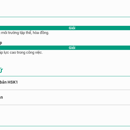
Giỏi
g môi trường tập thể, hòa đồng.
ập
Giỏi
áp lực cao trong công việc.
Ữ
 bản HSK1
ản