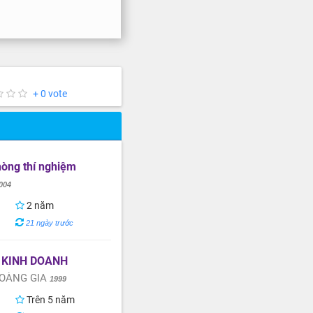
+ 0 vote
òng thí nghiệm
004
2 năm
21 ngày trước
 KINH DOANH
OÀNG GIA
1999
Trên 5 năm