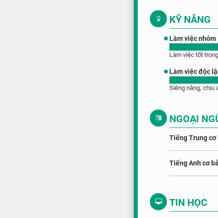
KỸ NĂNG
Làm việc nhóm
Làm việc tốt tron
Làm việc độc l
Siêng năng, chịu 
NGOẠI NG
Tiếng Trung cơ
Tiếng Anh cơ b
TIN HỌC