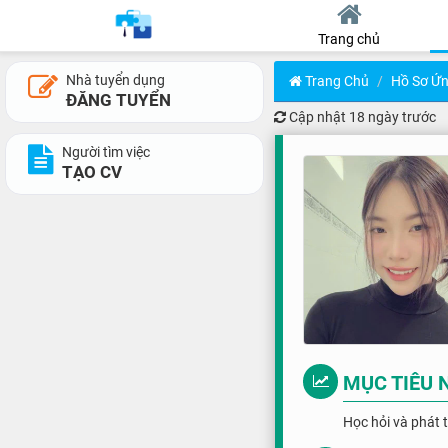
Trang chủ
Nhà tuyển dụng
Trang Chủ
Hồ Sơ Ứn
ĐĂNG TUYỂN
Cập nhật
18 ngày trước
Người tìm việc
TẠO CV
MỤC TIÊU 
Học hỏi và phát t