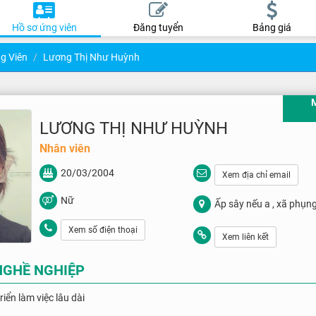
Hồ sơ ứng viên
Đăng tuyển
Bảng giá
g Viên
Lương Thị Như Huỳnh
LƯƠNG THỊ NHƯ HUỲNH
Nhân viên
20/03/2004
Xem địa chỉ email
Nữ
Ấp sây nếu a , xã phụn
Xem số điện thoại
Xem liên kết
NGHỀ NGHIỆP
riển làm việc lâu dài