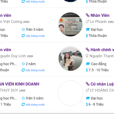
 Triệu
Thỏa thuận
một tháng trước
n viên
Nhân Viên
 Việt Cường
Le Phianh
2000
1991
học
Trên 5 năm
Đại học
 Triệu
Thỏa thuận
một tháng trước
n viên
Hành chính 
guyễn Duy Linh
Nguyễn Than
1999
học Phổ thông
2 năm
Cao đẳng
thuận
7.5 - 10 Triệu
một tháng trước
N VIÊN KINH DOANH
Cử nhân Luậ
 THUÝ DUY
LÝ HOÀNG C
1999
học Phổ thông
Trên 5 năm
Đại học
11 Triệu
6 - 8 Triệu
một tháng trước