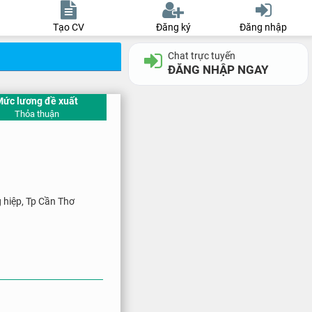
Tạo CV
Đăng ký
Đăng nhập
Chat trực tuyến
ĐĂNG NHẬP NGAY
Mức lương đề xuất
Thỏa thuận
g hiệp, Tp Cần Thơ