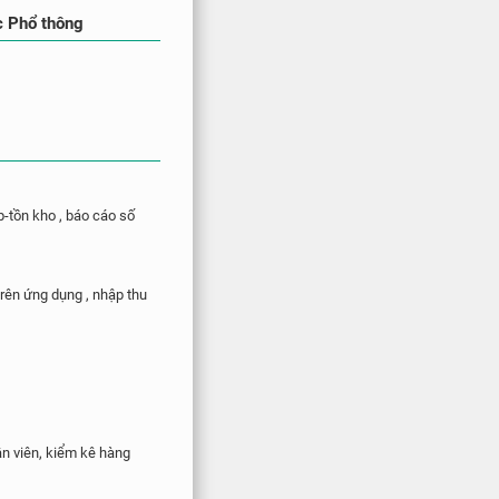
c Phổ thông
p-tồn kho , báo cáo số
trên ứng dụng , nhập thu
ân viên, kiểm kê hàng