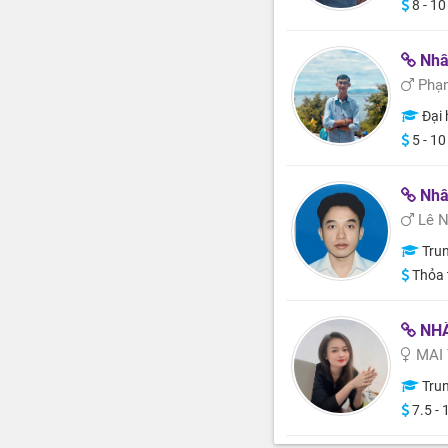
8 - 10
Nhâ
Phạm
Đại 
5 - 10
Nhâ
Lê N
Trung 
Thỏa 
NHÂ
MAI
Trung 
7.5 - 