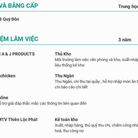
 VÀ BẰNG CẤP
Trung họ
ê Quý Đôn
IỆM LÀM VIỆC
3 năm
 A & J PRODUCTS
Thủ Kho
Môi trường làm việc văn phòng và kho, xuất-nhậ
liệu thống kê kho
kchicken
Thu Ngân
Thu Ngân, chi thu tại quầy , hỗ trợ nhập món ăn 
chi báo cáo chi tiết
nline
 trợ giải đáp thắc mắc các thông tin liên quan đến
MTV Thiên Lộc Phát
Kế toán kho
Xuất, nhập hàng, thủ quỹ thu chi, chấm công nh
hoá, thu công nợ