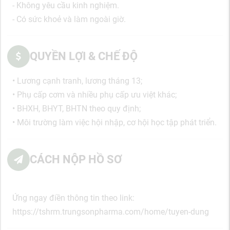
- Không yêu cầu kinh nghiệm.
- Có sức khoẻ và làm ngoài giờ.
QUYỀN LỢI & CHẾ ĐỘ
• Lương cạnh tranh, lương tháng 13;
• Phụ cấp cơm và nhiều phụ cấp ưu việt khác;
• BHXH, BHYT, BHTN theo quy định;
• Môi trường làm việc hội nhập, cơ hội học tập phát triển.
CÁCH NỘP HỒ SƠ
Ứng ngay điền thông tin theo link:
https://tshrm.trungsonpharma.com/home/tuyen-dung