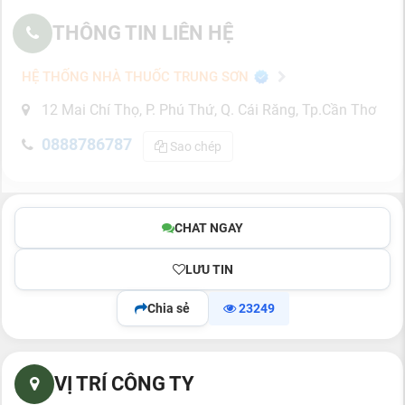
THÔNG TIN LIÊN HỆ
HỆ THỐNG NHÀ THUỐC TRUNG SƠN
12 Mai Chí Thọ, P. Phú Thứ, Q. Cái Răng, Tp.Cần Thơ
0888786787
Sao chép
CHAT NGAY
LƯU TIN
Chia sẻ
23249
VỊ TRÍ CÔNG TY