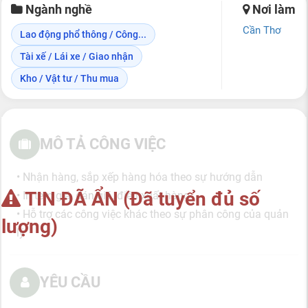
Ngành nghề
Nơi làm
Cần Thơ
Lao động phổ thông / Công...
Tài xế / Lái xe / Giao nhận
Kho / Vật tư / Thu mua
MÔ TẢ CÔNG VIỆC
• Nhận hàng, sắp xếp hàng hóa theo sự hướng dẫn
TIN ĐÃ ẨN (Đã tuyển đủ số
• In tem giá, dán giá, điều xuất hàng
• Hỗ trợ các công việc khác theo sự phân công của quản
lượng)
lý
YÊU CẦU