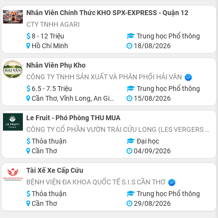
Nhân Viên Chính Thức KHO SPX-EXPRESS - Quận 12
CTY TNHH AGARI
8 - 12 Triệu
Trung học Phổ thông
Hồ Chí Minh
18/08/2026
Nhân Viên Phụ Kho
CÔNG TY TNHH SẢN XUẤT VÀ PHÂN PHỐI HẢI VÂN
6.5 - 7.5 Triệu
Trung học Phổ thông
Cần Thơ, Vĩnh Long, An Giang, Kiên Giang, Hậu Giang
15/08/2026
Le Fruit - Phó Phòng THU MUA
CÔNG TY CỔ PHẦN VƯỜN TRÁI CỬU LONG (LES VERGERS DU MÉKONG)
Thỏa thuận
Đại học
Cần Thơ
04/09/2026
Tài Xế Xe Cấp Cứu
BỆNH VIỆN ĐA KHOA QUỐC TẾ S.I.S CẦN THƠ
Thỏa thuận
Trung học Phổ thông
Cần Thơ
29/08/2026