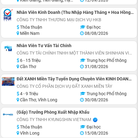
Nhân Viên Kinh Doanh (Thu Nhập Hàng Tháng + Hoa Hồng > 15 Triệu/ Tháng)
CÔNG TY TNHH THƯƠNG MẠI DỊCH VỤ HKB
Thỏa thuận
Đại học
Miền Nam
08/08/2026
Nhân Viên Tư Vấn Tài Chính
CÔNG TY TÀI CHÍNH TNHH MỘT THÀNH VIÊN SHINHAN VIỆT NAM (CẦN THƠ)
6 - 15 Triệu
Trung học Phổ thông
Cần Thơ
31/08/2026
Đất XANH Miền Tây Tuyển Dụng Chuyên Viên KINH DOANH Bất Động Sản
CÔNG TY CỔ PHẦN DỊCH VỤ ĐẤT XANH MIỀN TÂY
4 - 9 Triệu
Trung học Phổ thông
Cần Thơ, Vĩnh Long
30/08/2026
(Gấp) Trưởng Phòng Xuất Nhập Khẩu
CÔNG TY TNHH KYUNGSHIN VIETNAM
Thỏa thuận
Đại học
Vĩnh Long
15/08/2026