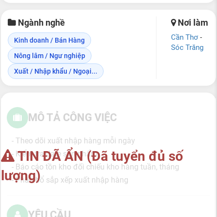
Ngành nghề
Nơi làm
Cần Thơ
-
Kinh doanh / Bán Hàng
Sóc Trăng
Nông lâm / Ngư nghiệp
Xuất / Nhập khẩu / Ngoại...
MÔ TẢ CÔNG VIỆC
- Theo dõi xuất nhập hàng mỗi ngày
TIN ĐÃ ẨN (Đã tuyển đủ số
- Kiểm tra date sản phẩm
- Báo cáo tồn kho đối chiếu kho hàng tuần, tháng
lượng)
- Phân bổ sắp xếp xuất nhập hàng
YÊU CẦU