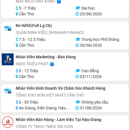
MAY NGÔI SAO XANH
5 - 7 Triệu
Đại học
Cần Thơ
25/08/2026
Nv Hđlđ(Full Lg Cb)
QUẬN NINH KIỀU_SHINHAN FINANCE
7.5 - 12.5 Triệu
Trung học Phổ thông
Cần Thơ
30/08/2026
Nhân Viên Marketing - Bán Hàng
INOX TRIỀU PHÁT
9 - 12 Triệu
Cao đẳng
Cần Thơ
03/11/2026
Nhân Viên Kinh Doanh Và Chăm Sóc Khách Hàng
TỔNG KHO SƠN VIỆT NHẬT CẦN THƠ
6 - 30 Triệu
Không yêu cầu
An Giang, Kiên Giang, Hậu Giang, Sóc Trăng, Bạc Liêu, Cà Mau
31/08/2026
Nhân Viên Bán Hàng - Làm Việc Tại Hậu Giang
CÔNG TY TNHH TMDV SÀI GÒN