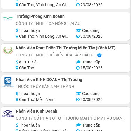
Cần Thơ, Vĩnh Long, An Giang, Hậu Giang, Sóc Trăng
29/08/2026
Trưởng Phòng Kinh Doanh
CÔNG TY TNHH HOÁ NÔNG HẢI ÂU
Thỏa thuận
Cao đẳng
Cần Thơ, Vĩnh Long, An Giang, Kiên Giang, Đồng Tháp, Tiền Giang
30/09/2026
Nhân Viên Phát Triển Thị Trường Miền Tây (Kênh MT)
CÔNG TY TNHH CHẾ BIẾN DỪA SÁP CẦU KÈ
8 - 10 Triệu
Trung cấp
Cần Thơ
15/08/2026
Nhân Viên KINH DOANH Thị Trường
THUỐC THỦY SẢN NAM THÀNH
Thỏa thuận
Cao đẳng
Cần Thơ, Miền Nam
20/08/2026
Nhân Viên Kinh Doanh
CÔNG TY CỔ PHẦN Ô TÔ THƯƠNG MẠI PHÚ MỸ HẬU GIANG
Thỏa thuận
Trung cấp
Kiên Giang, Tiền Giang, Hậu Giang, Long An
12/09/2026