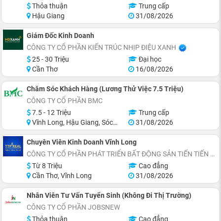
Thỏa thuận
Trung cấp
Hậu Giang
31/08/2026
Giám Đốc Kinh Doanh
CÔNG TY CỔ PHẦN KIẾN TRÚC NHỊP ĐIỆU XANH
25 - 30 Triệu
Đại học
Cần Thơ
16/08/2026
Chăm Sóc Khách Hàng (Lương Thử Việc 7.5 Triệu)
CÔNG TY CỔ PHẦN BMC
7.5 - 12 Triệu
Trung cấp
Vĩnh Long, Hậu Giang, Sóc Trăng, Miền Nam
31/08/2026
Chuyên Viên Kinh Doanh Vĩnh Long
CÔNG TY CỔ PHẦN PHÁT TRIỂN BẤT ĐỘNG SẢN TIẾN TIẾN PHÁT
Từ 8 Triệu
Cao đẳng
Cần Thơ, Vĩnh Long
31/08/2026
Nhân Viên Tư Vấn Tuyển Sinh (Không Đi Thị Trường)
CÔNG TY CỔ PHẦN JOBSNEW
Thỏa thuận
Cao đẳng