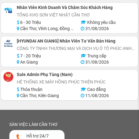
Nhân Viên Kinh Doanh Và Chăm Sóc Khách Hàng
TỔNG KHO SƠN VIỆT NHẬT CẦN THƠ
6 - 30 Triệu
Không yêu cầu
Cần Thơ, Vĩnh Long, Đồng Tháp, Tiền Giang, Trà Vinh, Long An
31/08/2026
[HYUNDAI AN GIANG] Nhân Viên Tư Vấn Bán Hàng
CÔNG TY TNHH THƯƠNG MẠI VÀ DỊCH VỤ Ô TÔ PHÚC ANH
7 - 20 Triệu
Trung cấp
An Giang
31/08/2026
Sale Admin Phụ Tùng (Nam)
HỆ THỐNG XE MÁY HỒNG PHÚC THIÊN PHÚC
Thỏa thuận
Cao đẳng
Cần Thơ, Kiên Giang
11/08/2026
SÀN VIỆC LÀM CẦN THƠ
Hỗ trợ 24/7