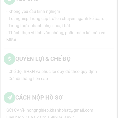
- Không yêu cầu kinh nghiệm
- Tốt nghiệp Trung cấp trở lên chuyên ngành kế toán.
- Trung thực, nhanh nhẹn, hoạt bát.
- Thành thạo vi tính văn phòng, phần mềm kế toán và
MISA.
QUYỀN LỢI & CHẾ ĐỘ
- Chế độ: BHXH và phúc lợi đầy đủ theo quy định
- Cơ hội thăng tiến cao
CÁCH NỘP HỒ SƠ
Gửi CV về: nongnghiep.khanhphat@gmail.com
Liên hệ: SĐT và Zalo: 0989.668.997