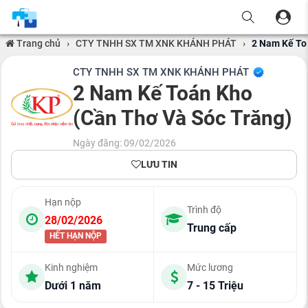
Trang chủ
›
CTY TNHH SX TM XNK KHÁNH PHÁT
›
2 Nam Kế To
CTY TNHH SX TM XNK KHÁNH PHÁT
2 Nam Kế Toán Kho
(Cần Thơ Và Sóc Trăng)
Ngày đăng: 09/02/2026
LƯU TIN
Hạn nộp
Trình độ
28/02/2026
Trung cấp
HẾT HẠN NỘP
Kinh nghiệm
Mức lương
Dưới 1 năm
7 - 15 Triệu