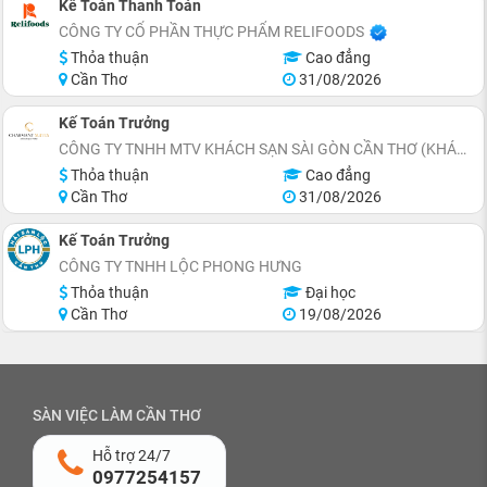
Kế Toán Thanh Toán
CÔNG TY CỔ PHẦN THỰC PHẨM RELIFOODS
Thỏa thuận
Cao đẳng
Cần Thơ
31/08/2026
Kế Toán Trưởng
CÔNG TY TNHH MTV KHÁCH SẠN SÀI GÒN CẦN THƠ (KHÁCH SẠN CHARMANT SUITES)
Thỏa thuận
Cao đẳng
Cần Thơ
31/08/2026
Kế Toán Trưởng
CÔNG TY TNHH LỘC PHONG HƯNG
Thỏa thuận
Đại học
Cần Thơ
19/08/2026
SÀN VIỆC LÀM CẦN THƠ
Hỗ trợ 24/7
0977254157