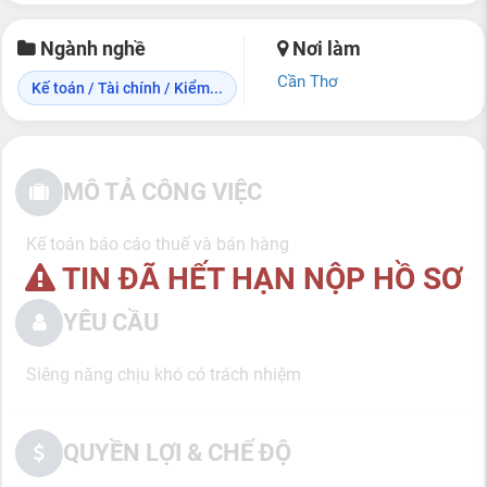
Ngành nghề
Nơi làm
Cần Thơ
Kế toán / Tài chính / Kiểm...
MÔ TẢ CÔNG VIỆC
Kế toán báo cáo thuế và bán hàng
TIN ĐÃ HẾT HẠN NỘP HỒ SƠ
YÊU CẦU
Siêng năng chịu khó có trách nhiệm
QUYỀN LỢI & CHẾ ĐỘ