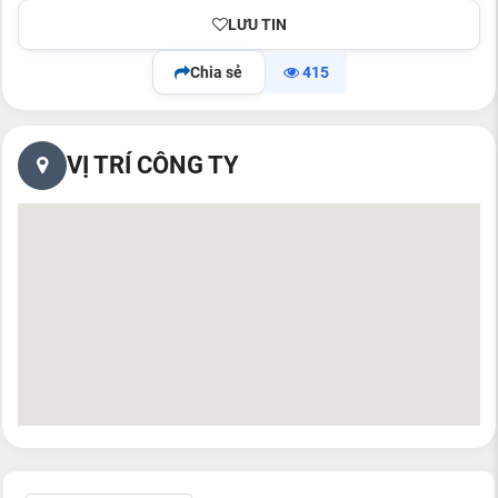
LƯU TIN
Chia sẻ
415
VỊ TRÍ CÔNG TY