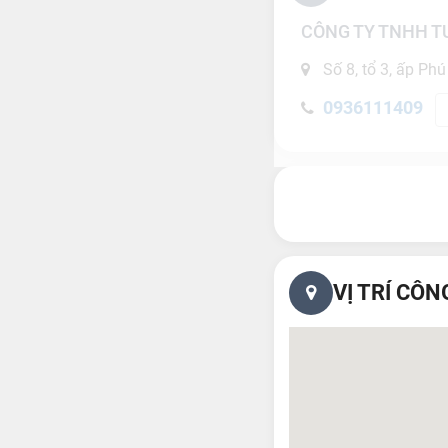
CÔNG TY TNHH T
Số 8, tổ 3, ấp Phú
0936111409
VỊ TRÍ CÔN