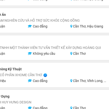
ự Án
ÂM NGHIÊN CỨU VÀ HỖ TRỢ SỨC KHỎE CỘNG ĐỒNG
uận
Cao đẳng
Cần Thơ, Hậu Giang
TNHH MỘT THÀNH VIÊN TƯ VẤN THIẾT KẾ XÂY DỰNG HOÀNG QUI
uận
Không yêu cầu
Cần Thơ
hòng Kỹ Thuật
 CỔ PHẦN XHOME CẦN THƠ
riệu
Cao đẳng
Cần Thơ, Vĩnh Long, Hậu Giang, Sóc Trăng
y Dựng
H HUY HƯNG DESIGN
uận
Cao đẳng
Cần Thơ