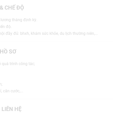
 & CHẾ ĐỘ
 lương tháng định kỳ.
iến độ.
hội đầy đủ: bhxh, khám sức khỏe, du lịch thường niên,...
HỒ SƠ
õ quá trình công tác;
m;
, căn cước,...
 LIÊN HỆ