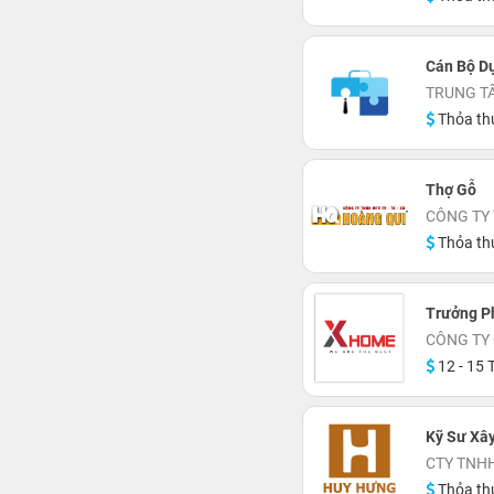
Cán Bộ D
TRUNG T
Thỏa th
Thợ Gỗ
CÔNG TY 
Thỏa th
Trưởng P
CÔNG TY
12 - 15 T
Kỹ Sư Xâ
CTY TNH
Thỏa th