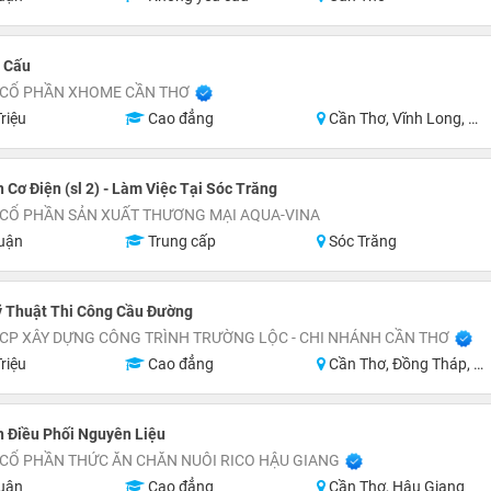
t Cấu
 CỔ PHẦN XHOME CẦN THƠ
riệu
Cao đẳng
Cần Thơ, Vĩnh Long, Hậu Giang, Sóc Trăng
 Cơ Điện (sl 2) - Làm Việc Tại Sóc Trăng
 CỔ PHẦN SẢN XUẤT THƯƠNG MẠI AQUA-VINA
uận
Trung cấp
Sóc Trăng
ỹ Thuật Thi Công Cầu Đường
CP XÂY DỰNG CÔNG TRÌNH TRƯỜNG LỘC - CHI NHÁNH CẦN THƠ
riệu
Cao đẳng
Cần Thơ, Đồng Tháp, Sóc Trăng
 Điều Phối Nguyên Liệu
CỔ PHẦN THỨC ĂN CHĂN NUÔI RICO HẬU GIANG
uận
Cao đẳng
Cần Thơ, Hậu Giang