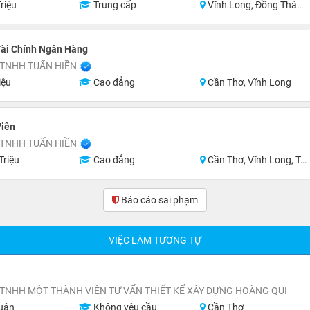
riệu
Trung cấp
Vĩnh Long, Đồng Tháp, Sóc Trăng, Bạc Liêu
Tài Chính Ngân Hàng
 TNHH TUẤN HIỀN
iệu
Cao đẳng
Cần Thơ, Vĩnh Long
Viên
 TNHH TUẤN HIỀN
Triệu
Cao đẳng
Cần Thơ, Vĩnh Long, Trà Vinh
Báo cáo sai phạm
(0)
VIỆC LÀM TƯƠNG TỰ
TNHH MỘT THÀNH VIÊN TƯ VẤN THIẾT KẾ XÂY DỰNG HOÀNG QUI
uận
Không yêu cầu
Cần Thơ