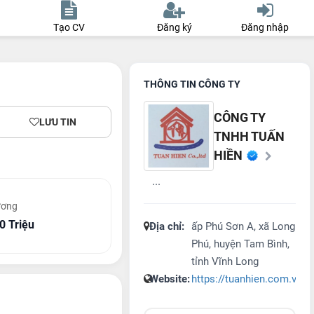
Tạo CV
Đăng ký
Đăng nhập
THÔNG TIN CÔNG TY
CÔNG TY
LƯU TIN
TNHH TUẤN
HIỀN
...
ương
0 Triệu
Địa chỉ:
ấp Phú Sơn A, xã Long
Phú, huyện Tam Bình,
tỉnh Vĩnh Long
Website:
https://tuanhien.com.vn