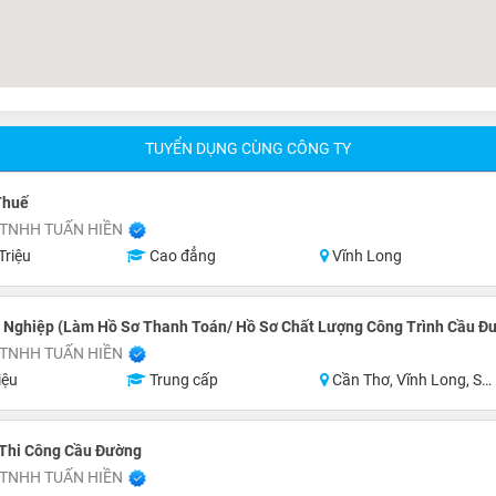
TUYỂN DỤNG CÙNG CÔNG TY
Thuế
 TNHH TUẤN HIỀN
Triệu
Cao đẳng
Vĩnh Long
i Nghiệp (Làm Hồ Sơ Thanh Toán/ Hồ Sơ Chất Lượng Công Trình Cầu Đ
 TNHH TUẤN HIỀN
iệu
Trung cấp
Cần Thơ, Vĩnh Long, Sóc Trăng, Cà Mau
 Thi Công Cầu Đường
 TNHH TUẤN HIỀN