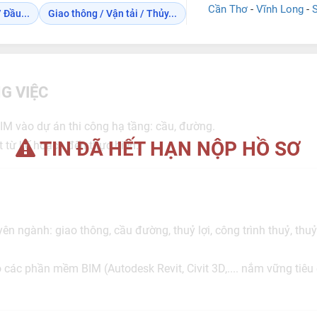
Cần Thơ
-
Vĩnh Long
-
 Đầu...
Giao thông / Vận tải / Thủy...
G VIỆC
BIM vào dự án thi công hạ tầng: cầu, đường.
TIN ĐÃ HẾT HẠN NỘP HỒ SƠ
t từ kế hoạch đến thực hiện.
yên ngành: giao thông, cầu đường, thuỷ lợi, công trình thuỷ, th
 các phần mềm BIM (Autodesk Revit, Civit 3D,.... nắm vững tiêu