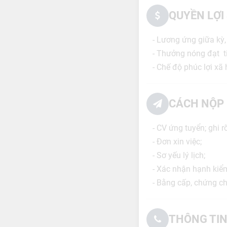
QUYỀN LỢI
- Lương ứng giữa kỳ,
- Thưởng nóng đạt t
- Chế độ phúc lợi xã 
CÁCH NỘP 
- CV ứng tuyển; ghi r
- Đơn xin việc;
- Sơ yếu lý lịch;
- Xác nhận hạnh kiể
- Bằng cấp, chứng chỉ
THÔNG TIN