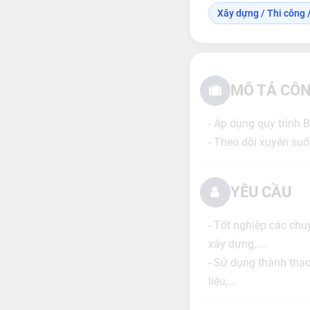
Xây dựng / Thi công /
MÔ TẢ CÔN
- Áp dụng quy trình 
- Theo dõi xuyên suố
YÊU CẦU
- Tốt nghiệp các chu
xây dựng,....
- Sử dụng thành thạo
liệu,...