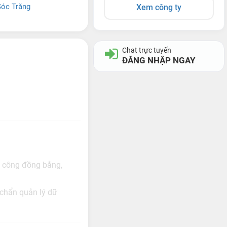
Sóc Trăng
Xem công ty
Chat trực tuyến
ĐĂNG NHẬP NGAY
uỷ công đồng bằng,
 chẩn quản lý dữ