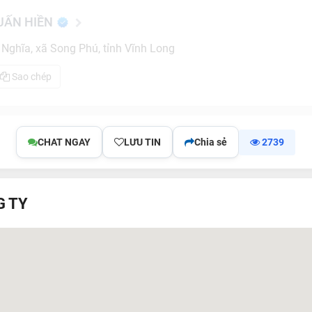
UẤN HIỀN
 Nghĩa, xã Song Phú, tỉnh Vĩnh Long
Sao chép
CHAT NGAY
LƯU TIN
Chia sẻ
2739
G TY