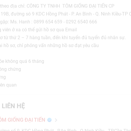
ếp theo địa chỉ: CÔNG TY TNHH TÔM GIỐNG ĐẠI TIẾN CP
ờng só 9 KDC Hồng Phát - P. An Bình - Q. Ninh Kiều-TP 
s. Hanh : 0899 654 659 - 0292 6540 666
 xa có thể gửi hồ sơ qua Email
ơ từ thứ 2 – 7 hàng tuần, đến khi tuyển đủ tuyển đủ nhân sự.
i hồ sơ, chỉ phỏng vấn những hồ sơ đạt yêu cầu
ỏe không quá 6 tháng
 công chứng
ứng
iên quan
 LIÊN HỆ
M GIỐNG ĐẠI TIẾN
ường số 9, KDC Hồng Phát - P.An Bình - Q.Ninh Kiều - TP.Cần Th