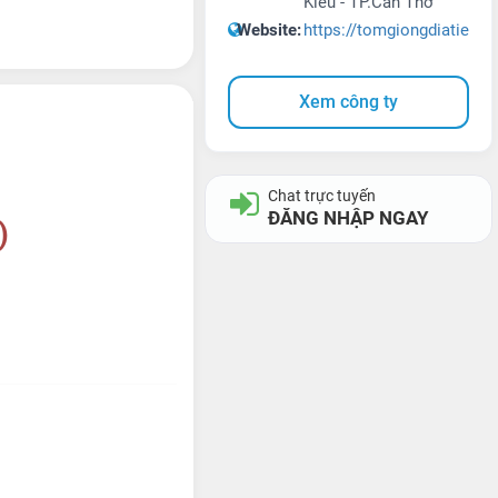
Kiều - TP.Cần Thơ
Website:
https://tomgiongdiatienc
Xem công ty
Chat trực tuyến
ĐĂNG NHẬP NGAY
)