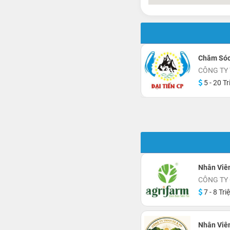
Chăm Sóc
CÔNG TY 
5 - 20 Tr
Nhân Viê
CÔNG TY 
7 - 8 Tri
Nhân Viê