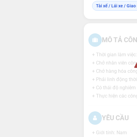
Tài xế / Lái xe / Gia
MÔ TẢ CÔN
+ Thời gian làm việc:
+ Chở nhân viên công 
+ Chở hàng hóa công 
+ Phải linh động thời 
+ Có thái độ nghiêm t
+ Thực hiện các côn
YÊU CẦU
+ Giới tính: Nam