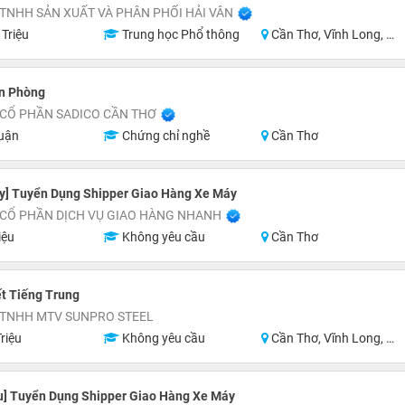
TNHH SẢN XUẤT VÀ PHÂN PHỐI HẢI VÂN
 Triệu
Trung học Phổ thông
Cần Thơ, Vĩnh Long, An Giang, Kiên Giang, Hậu Giang
ăn Phòng
 CỔ PHẦN SADICO CẦN THƠ
uận
Chứng chỉ nghề
Cần Thơ
y] Tuyển Dụng Shipper Giao Hàng Xe Máy
 CỔ PHẦN DỊCH VỤ GIAO HÀNG NHANH
iệu
Không yêu cầu
Cần Thơ
ết Tiếng Trung
 TNHH MTV SUNPRO STEEL
riệu
Không yêu cầu
Cần Thơ, Vĩnh Long, Hậu Giang
u] Tuyển Dụng Shipper Giao Hàng Xe Máy