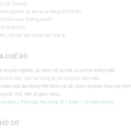
từ 22- 34 tuổi.
kinh nghiệm lái xe và có bằng B2 trở lên.
 có thể chạy đường xa tốt.
ẻ, nhiệt tình.
túc, và sắp xếp công việc hợp lý.
 & CHẾ ĐỘ
 chuyên nghiệp, ổn định, hỗ trợ tốt, có cơ hội thăng tiến.
 trình làm việc tại Công ty và năng lực làm việc.
 theo luật lao động Việt Nam và các phúc lợi khác theo qui định
ng tác tỉnh, tiền đi giao hàng...
cơ bản + Phụ cấp,
thu nhập từ 7 triệu – 12 triệu/tháng
HỒ SƠ