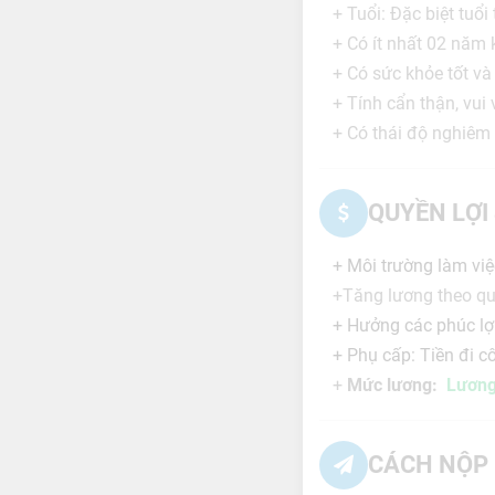
+ Tuổi: Đặc biệt tuổi 
+ Có ít nhất 02 năm 
+ Có sức khỏe tốt và
+ Tính cẩn thận, vui v
+ Có thái độ nghiêm 
QUYỀN LỢI
+ Môi trường làm việc
+Tăng lương theo quá
+ Hưởng các phúc lợi
+ Phụ cấp: Tiền đi cô
+
Mức lương:
Lương 
CÁCH NỘP 