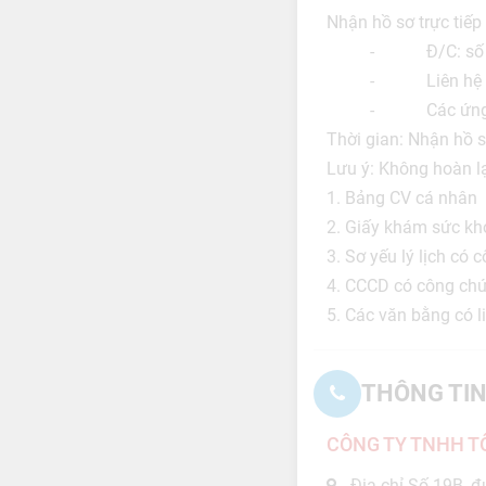
Nhận hồ sơ trực ti
- Đ/C: số 19B, đư
- Liên hệ gặp: M
- Các ứng viên ở
Thời gian: Nhận hồ s
Lưu ý: Không hoàn lạ
1. Bảng CV cá nhân
2. Giấy khám sức kh
3. Sơ yếu lý lịch có
4. CCCD có công ch
5. Các văn bằng có l
THÔNG TIN
CÔNG TY TNHH TÔ
Địa chỉ Số 19B, đ