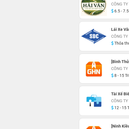
CÔNG TY 
6.5 - 7.5
Lái Xe V
CÔNG TY
Thỏa th
[Bình Thủ
CÔNG TY
8 - 15 Tr
Tài Xế Bi
CÔNG TY
12 - 15 T
[Ninh Kiề