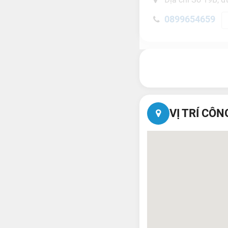
0899654659
VỊ TRÍ CÔN