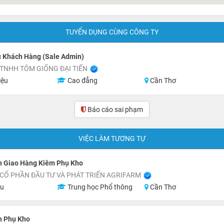
TUYỂN DỤNG CÙNG CÔNG TY
 Khách Hàng (Sale Admin)
TNHH TÔM GIỐNG ĐẠI TIẾN
iệu
Cao đẳng
Cần Thơ
Báo cáo sai phạm
(0)
VIỆC LÀM TƯƠNG TỰ
n Giao Hàng Kiêm Phụ Kho
CỔ PHẦN ĐẦU TƯ VÀ PHÁT TRIỂN AGRIFARM
ệu
Trung học Phổ thông
Cần Thơ
n Phụ Kho