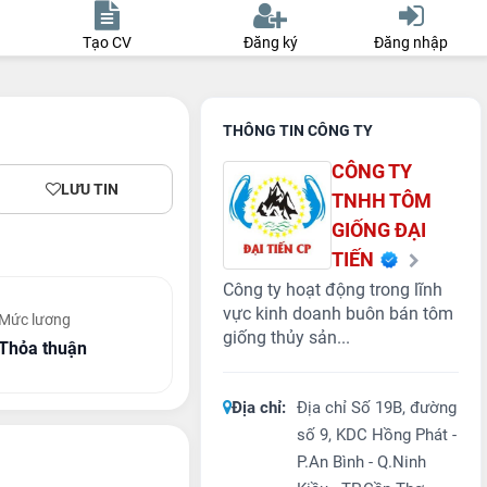
Tạo CV
Đăng ký
Đăng nhập
THÔNG TIN CÔNG TY
CÔNG TY
LƯU TIN
TNHH TÔM
GIỐNG ĐẠI
TIẾN
Công ty hoạt động trong lĩnh
vực kinh doanh buôn bán tôm
Mức lương
giống thủy sản...
Thỏa thuận
Địa chỉ:
Địa chỉ Số 19B, đường
số 9, KDC Hồng Phát -
P.An Bình - Q.Ninh