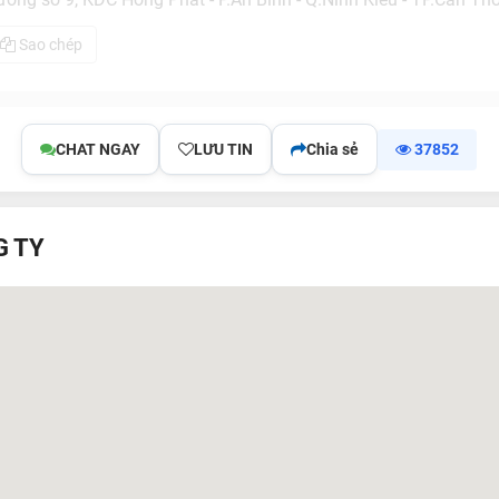
Sao chép
CHAT NGAY
LƯU TIN
Chia sẻ
37852
G TY