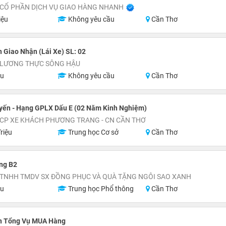
 CỔ PHẦN DỊCH VỤ GIAO HÀNG NHANH
iệu
Không yêu cầu
Cần Thơ
 Giao Nhận (Lái Xe) SL: 02
 LƯƠNG THỰC SÔNG HẬU
ệu
Không yêu cầu
Cần Thơ
uyến - Hạng GPLX Dấu E (02 Năm Kinh Nghiệm)
 CP XE KHÁCH PHƯƠNG TRANG - CN CẦN THƠ
riệu
Trung học Cơ sở
Cần Thơ
ng B2
 TNHH TMDV SX ĐỒNG PHỤC VÀ QUÀ TẶNG NGÔI SAO XANH
ệu
Trung học Phổ thông
Cần Thơ
n Tổng Vụ MUA Hàng