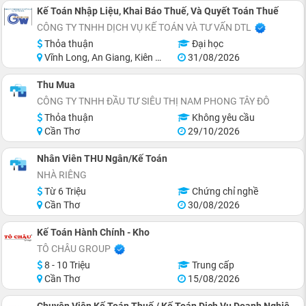
Kế Toán Nhập Liệu, Khai Báo Thuế, Và Quyết Toán Thuế
CÔNG TY TNHH DỊCH VỤ KẾ TOÁN VÀ TƯ VẤN DTL
Thỏa thuận
Đại học
Vĩnh Long, An Giang, Kiên Giang, Đồng Tháp, Hậu Giang, Sóc Trăng
31/08/2026
Thu Mua
CÔNG TY TNHH ĐẦU TƯ SIÊU THỊ NAM PHONG TÂY ĐÔ
Thỏa thuận
Không yêu cầu
Cần Thơ
29/10/2026
Nhân Viên THU Ngân/Kế Toán
NHÀ RIÊNG
Từ 6 Triệu
Chứng chỉ nghề
Cần Thơ
30/08/2026
Kế Toán Hành Chính - Kho
TÔ CHÂU GROUP
8 - 10 Triệu
Trung cấp
Cần Thơ
15/08/2026