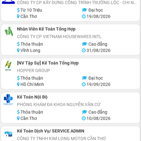
CÔNG TY CP XÂY DỰNG CÔNG TRÌNH TRƯỜNG LỘC - CHI NHÁNH CẦN THƠ
Từ 10 Triệu
Đại học
Cần Thơ
19/08/2026
Nhân Viên Kế Toán Tổng Hợp
CÔNG TY CP VIETNAM HOUSEWARES INTL
Thỏa thuận
Cao đẳng
Vĩnh Long
31/08/2026
[NV Tập Sự] Kế Toán Tổng Hợp
HOPPER GROUP
Thỏa thuận
Đại học
Hồ Chí Minh
19/09/2026
Kế Toán Nội Bộ
PHÒNG KHÁM ĐA KHOA NGUYỄN VĂN CỪ
Thỏa thuận
Cao đẳng
Cần Thơ
10/08/2026
Kế Toán Dịch Vụ/ SERVICE ADMIN
CÔNG TY TNHH KIM LONG MOTOR CẦN THƠ