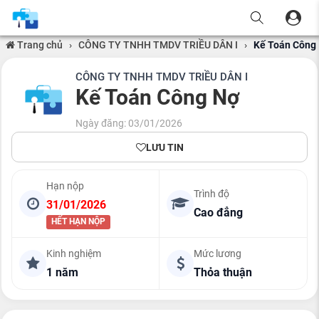
Trang chủ
›
CÔNG TY TNHH TMDV TRIỀU DÂN I
›
Kế Toán Công
CÔNG TY TNHH TMDV TRIỀU DÂN I
Kế Toán Công Nợ
Ngày đăng: 03/01/2026
LƯU TIN
Hạn nộp
Trình độ
31/01/2026
Cao đẳng
HẾT HẠN NỘP
Kinh nghiệm
Mức lương
1 năm
Thỏa thuận