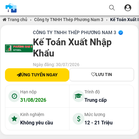
Trang chủ
›
Công ty TNHH Thép Phương Nam 3
›
Kế Toán Xuất
CÔNG TY TNHH THÉP PHƯƠNG NAM 3
Kế Toán Xuất Nhập
Khẩu
Ngày đăng: 30/07/2026
LƯU TIN
ỨNG TUYỂN NGAY
Hạn nộp
Trình độ
31/08/2026
Trung cấp
Kinh nghiệm
Mức lương
Không yêu cầu
12 - 21 Triệu