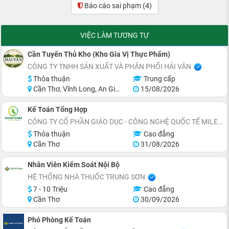
Báo cáo sai phạm
(4)
VIỆC LÀM TƯƠNG TỰ
Cần Tuyển Thủ Kho (Kho Gia Vị Thực Phẩm)
CÔNG TY TNHH SẢN XUẤT VÀ PHÂN PHỐI HẢI VÂN
Thỏa thuận
Trung cấp
Cần Thơ, Vĩnh Long, An Giang, Kiên Giang, Đồng Tháp, Hậu Giang
15/08/2026
Kế Toán Tổng Hợp
CÔNG TY CỔ PHẦN GIÁO DỤC - CÔNG NGHỆ QUỐC TẾ MILESTONES
Thỏa thuận
Cao đẳng
Cần Thơ
31/08/2026
Nhân Viên Kiểm Soát Nội Bộ
HỆ THỐNG NHÀ THUỐC TRUNG SƠN
7 - 10 Triệu
Cao đẳng
Cần Thơ
30/09/2026
Phó Phòng Kế Toán