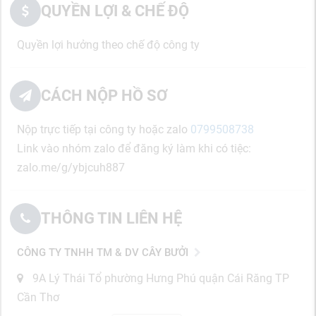
QUYỀN LỢI & CHẾ ĐỘ
Quyền lợi hưởng theo chế độ công ty
CÁCH NỘP HỒ SƠ
Nộp trực tiếp tại công ty hoặc zalo
0799508738
Link vào nhóm zalo để đăng ký làm khi có tiệc:
zalo.me/g/ybjcuh887
THÔNG TIN LIÊN HỆ
CÔNG TY TNHH TM & DV CÂY BƯỞI
9A Lý Thái Tổ phường Hưng Phú quận Cái Răng TP
Cần Thơ