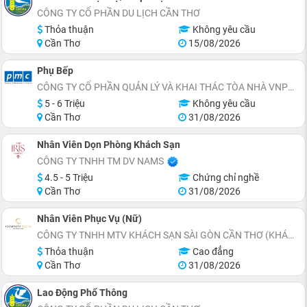
CÔNG TY CỔ PHẦN DU LỊCH CẦN THƠ
Thỏa thuận
Không yêu cầu
Cần Thơ
15/08/2026
Phụ Bếp
CÔNG TY CỔ PHẦN QUẢN LÝ VÀ KHAI THÁC TÒA NHÀ VNPT (PMC)
5 - 6 Triệu
Không yêu cầu
Cần Thơ
31/08/2026
Nhân Viên Dọn Phòng Khách Sạn
CÔNG TY TNHH TM DV NAMS
4.5 - 5 Triệu
Chứng chỉ nghề
Cần Thơ
31/08/2026
Nhân Viên Phục Vụ (Nữ)
CÔNG TY TNHH MTV KHÁCH SẠN SÀI GÒN CẦN THƠ (KHÁCH SẠN CHARMANT SUITES)
Thỏa thuận
Cao đẳng
Cần Thơ
31/08/2026
Lao Động Phổ Thông