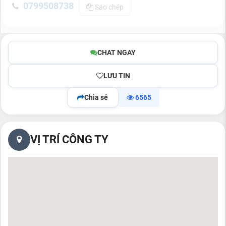
0799508738
Sao chép
CHAT NGAY
LƯU TIN
Chia sẻ
6565
VỊ TRÍ CÔNG TY