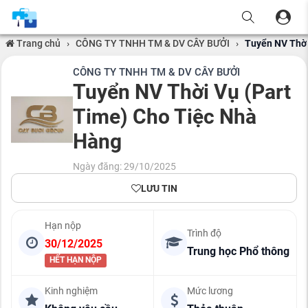
Trang chủ
›
CÔNG TY TNHH TM & DV CÂY BƯỞI
›
Tuyển NV Thời
CÔNG TY TNHH TM & DV CÂY BƯỞI
Tuyển NV Thời Vụ (Part
Time) Cho Tiệc Nhà
Hàng
Ngày đăng: 29/10/2025
LƯU TIN
Hạn nộp
Trình độ
30/12/2025
Trung học Phổ thông
HẾT HẠN NỘP
Kinh nghiệm
Mức lương