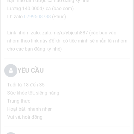
Bạn nào làm được ca nào đăng ký nhé
Lương 140.000đ/ ca (bao cơm)
Lh zalo
0799508738
(Phúc)
Link nhóm zalo: zalo.me/g/ybjcuh887 (các bạn vào
nhóm theo link này để khi có tiệc mình sẽ nhắn lên nhóm
cho các bạn đăng ký nhé)
YÊU CẦU
Tuổi từ 18 đến 35
Sức khỏe tốt, siêng năng
Trung thực
Hoạt bát, nhanh nhẹn
Vui vẻ, hoà đồng