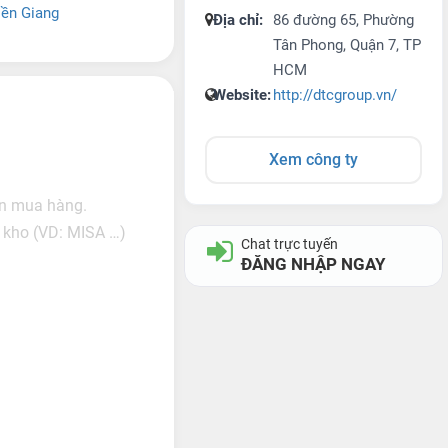
iền Giang
Địa chỉ:
86 đường 65, Phường
Tân Phong, Quận 7, TP
HCM
Website:
http://dtcgroup.vn/
Xem công ty
đơn mua hàng.
 kho (VD: MISA …)
Chat trực tuyến
ĐĂNG NHẬP NGAY