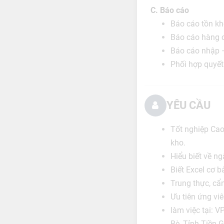
C. Báo cáo
Báo cáo tồn kh
Báo cáo hàng 
Báo cáo nhập –
Phối hợp quyết
YÊU CẦU
Tốt nghiệp Cao
kho.
Hiểu biết về ng
Biết Excel cơ b
Trung thực, cẩ
Ưu tiên ứng vi
làm việc tại: V
Bè, Tỉnh Tiền 