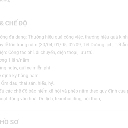
 & CHẾ ĐỘ
ởng đa dạng: Thưởng hiệu quả công việc, thưởng hiệu quả kinh
 lễ lớn trong năm (30/04, 01/05, 02/09, Tết Dương lịch, Tết Âm l
ện: Công tác phí, di chuyển, điện thoại, lưu trú.
ương 1 lần/năm
ng ngày, gửi xe miễn phí
 định kỳ hằng năm.
 Ốm đau, thai sản, hiếu, hỷ...
ủ các chế độ bảo hiểm xã hội và phép năm theo quy định của 
ạt động văn hoá: Du lịch, teambuilding, hội thao,...
HỒ SƠ