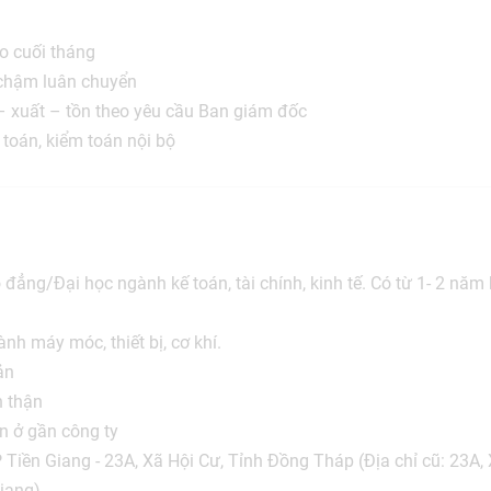
o cuối tháng
chậm luân chuyển
 xuất – tồn theo yêu cầu Ban giám đốc
 toán, kiểm toán nội bộ
 đẳng/Đại học ngành kế toán, tài chính, kinh tế. Có từ 1- 2 năm
ành máy móc, thiết bị, cơ khí.
ản
n thận
ên ở gần công ty
P Tiền Giang -
23A, Xã Hội Cư, Tỉnh Đồng Tháp (Địa chỉ cũ: 23A,
Giang)