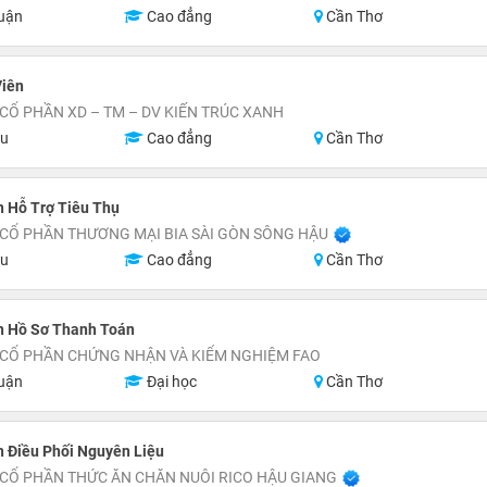
uận
Cao đẳng
Cần Thơ
Viên
CỔ PHẦN XD – TM – DV KIẾN TRÚC XANH
ệu
Cao đẳng
Cần Thơ
 Hỗ Trợ Tiêu Thụ
CỔ PHẦN THƯƠNG MẠI BIA SÀI GÒN SÔNG HẬU
ệu
Cao đẳng
Cần Thơ
n Hồ Sơ Thanh Toán
 CỔ PHẦN CHỨNG NHẬN VÀ KIỂM NGHIỆM FAO
uận
Đại học
Cần Thơ
 Điều Phối Nguyên Liệu
CỔ PHẦN THỨC ĂN CHĂN NUÔI RICO HẬU GIANG