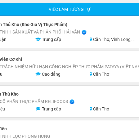
VIỆC LÀM TƯƠNG TỰ
n Thủ Kho (Kho Gia Vị Thực Phẩm)
TNHH SẢN XUẤT VÀ PHÂN PHỐI HẢI VÂN
uận
Trung cấp
Cần Thơ, Vĩnh Long, An Giang, Kiên Giang, Đồng Tháp, Hậu Giang
Viên Cơ Khí
 TRÁCH NHIỆM HỮU HẠN CÔNG NGHIỆP THỰC PHẨM PATAYA (VIỆT NA
ệu
Cao đẳng
Cần Thơ
n Thủ Kho
 CỔ PHẦN THỰC PHẨM RELIFOODS
iệu
Trung cấp
Cần Thơ
Viên
 TNHH LỘC PHONG HƯNG