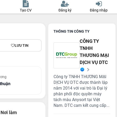
Tạo CV
Đăng ký
Đăng nhập
THÔNG TIN CÔNG TY
CÔNG TY
LƯU TIN
TNHH
THƯƠNG MẠI
DỊCH VỤ DTC
Công ty TNHH THƯƠNG MẠI
ương
DỊCH VỤ DTC được thành lập
thuận
năm 2014 với vai trò là Đại lý
phân phối độc quyền máy
tách màu Anysort tại Việt
Nam. DTC cam kết cung cấp...
Nơi làm