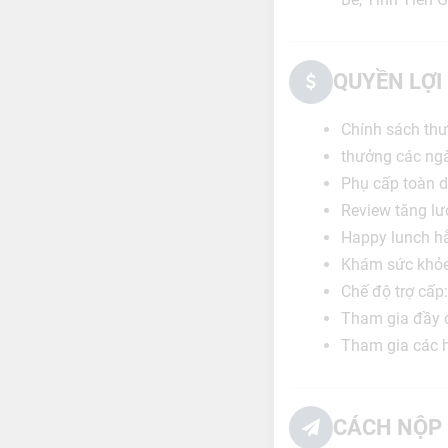
QUYỀN LỢI
Chính sách thư
thưởng các ngày
Phụ cấp toàn di
Review tăng l
Happy lunch hằ
Khám sức khỏe
Chế độ trợ cấp:
Tham gia đầy đ
Tham gia các ho
CÁCH NỘP 