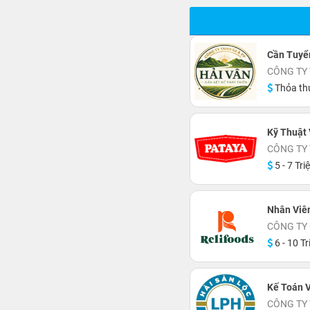
Cần Tuyể
CÔNG TY 
Thỏa th
Kỹ Thuật 
CÔNG TY
5 - 7 Tri
Nhân Viê
CÔNG TY
6 - 10 Tr
Kế Toán 
CÔNG TY