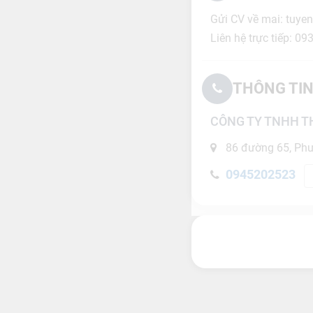
Gửi CV về mai: tuy
Liên hệ trực tiếp: 0
THÔNG TIN
CÔNG TY TNHH T
86 đường 65, Phư
0945202523