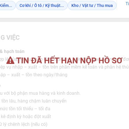
T
Kiểm...
Cơ khí / Ô tô / Kỹ thuật...
Kho / Vật tư / Thu mua
G VIỆC
 & hạch toán
TIN ĐÃ HẾT HẠN NỘP HỒ SƠ
hợp lệ của: Phiếu nhập kho, xuất kho, biên bản giao nhận, hóa 
ệp vụ nhập – xuất – tồn trên phần mềm kế toán và phân hệ thủ
ập – xuất – tồn theo ngày/tháng
o
iệu với bộ phận mua hàng và kinh doanh.
 tồn lâu, hàng chậm luân chuyển
ức tồn tối thiểu – tối đa
kê định kỳ hoặc đột xuất
ử lý chênh lệch (nếu có)