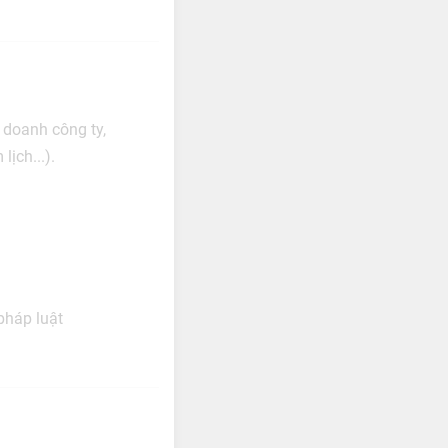
 doanh công ty,
ịch...).
pháp luật