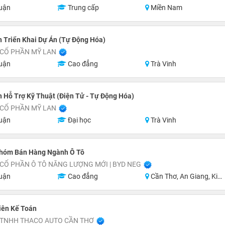
uận
Trung cấp
Miền Nam
 Triển Khai Dự Án (Tự Động Hóa)
 CỔ PHẦN MỸ LAN
uận
Cao đẳng
Trà Vinh
 Hỗ Trợ Kỹ Thuật (Điện Tử - Tự Động Hóa)
 CỔ PHẦN MỸ LAN
uận
Đại học
Trà Vinh
hóm Bán Hàng Ngành Ô Tô
CỔ PHẦN Ô TÔ NĂNG LƯỢNG MỚI | BYD NEG
uận
Cao đẳng
Cần Thơ, An Giang, Kiên Giang, Tiền Giang
iên Kế Toán
 TNHH THACO AUTO CẦN THƠ