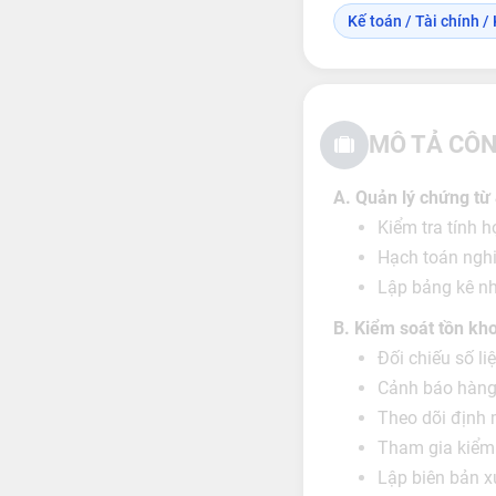
Kế toán / Tài chính / 
MÔ TẢ CÔN
A. Quản lý chứng từ
Kiểm tra tính 
Hạch toán nghi
Lập bảng kê nh
B. Kiểm soát tồn kh
Đối chiếu số l
Cảnh báo hàng
Theo dõi định m
Tham gia kiểm 
Lập biên bản x