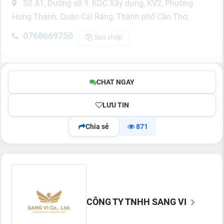
Số A1, Đường số 9, KDC Xây dựng, KV2, Phường
Hưng Thạnh, Quận Cái Răng, Thành phố Cần Thơ,
0768669750
Sao chép
CHAT NGAY
LƯU TIN
Chia sẻ
871
CÔNG TY TNHH SANG VI