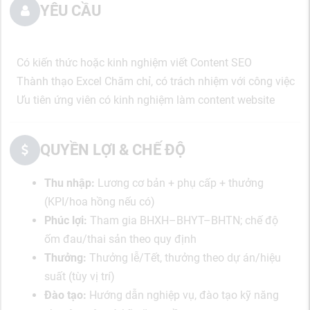
YÊU CẦU
Có kiến thức hoặc kinh nghiệm viết Content SEO
Thành thạo Excel Chăm chỉ, có trách nhiệm với công việc
Ưu tiên ứng viên có kinh nghiệm làm content website
QUYỀN LỢI & CHẾ ĐỘ
Thu nhập:
Lương cơ bản + phụ cấp + thưởng
(KPI/hoa hồng nếu có)
Phúc lợi:
Tham gia BHXH–BHYT–BHTN; chế độ
ốm đau/thai sản theo quy định
Thưởng:
Thưởng lễ/Tết, thưởng theo dự án/hiệu
suất (tùy vị trí)
Đào tạo:
Hướng dẫn nghiệp vụ, đào tạo kỹ năng