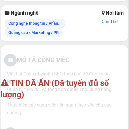
Ngành nghề
Nơi làm
Cần Thơ
Công nghệ thông tin / Phần...
Quảng cáo / Marketing / PR
MÔ TẢ CÔNG VIỆC
Viết bài Content chuẩn SEO theo chủ đề được giao
TIN ĐÃ ẨN (Đã tuyển đủ số
Nghiên cứu từ khóa, lên outline nội dung
Quản lý, theo dõi và tổng hợp dữ liệu nội dung bằng
lượng)
Excel
Thực hiện các công việc liên quan theo yêu cầu của
quản lý