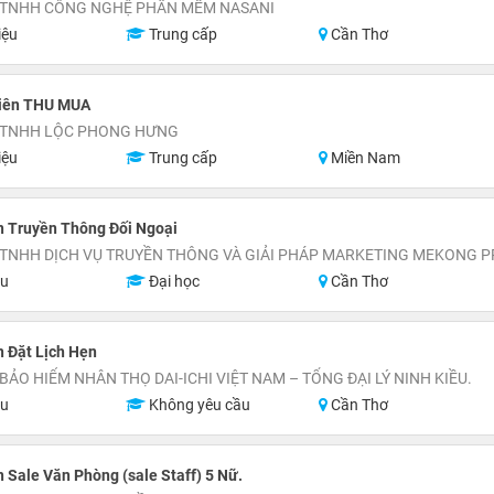
 TNHH CÔNG NGHỆ PHẦN MỀM NASANI
iệu
Trung cấp
Cần Thơ
iên THU MUA
 TNHH LỘC PHONG HƯNG
iệu
Trung cấp
Miền Nam
n Truyền Thông Đối Ngoại
 TNHH DỊCH VỤ TRUYỀN THÔNG VÀ GIẢI PHÁP MARKETING MEKONG 
ệu
Đại học
Cần Thơ
 Đặt Lịch Hẹn
BẢO HIỂM NHÂN THỌ DAI-ICHI VIỆT NAM – TỔNG ĐẠI LÝ NINH KIỀU.
ệu
Không yêu cầu
Cần Thơ
 Sale Văn Phòng (sale Staff) 5 Nữ.