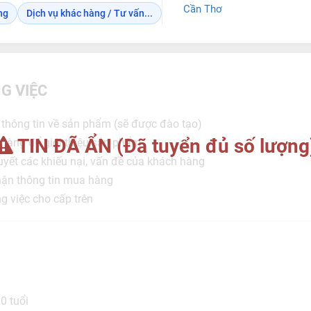
Cần Thơ
ng
Dịch vụ khác hàng / Tư vấn...
G VIỆC
 thông tin về sản phẩm (sẽ được đào tạo)
TIN ĐÃ ẨN (Đã tuyển đủ số lượng
 hàng để giới thiệu sản phẩm
quyết các khiếu nại, vấn đề của khách hàng
nhận thông tin mua hàng
ng việc cho cấp trên
30 tuổi