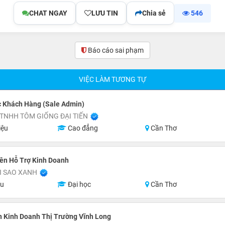
CHAT NGAY
LƯU TIN
Chia sẻ
546
Báo cáo sai phạm
VIỆC LÀM TƯƠNG TỰ
 Khách Hàng (Sale Admin)
TNHH TÔM GIỐNG ĐẠI TIẾN
iệu
Cao đẳng
Cần Thơ
ên Hỗ Trợ Kinh Doanh
I SAO XANH
ệu
Đại học
Cần Thơ
 Kinh Doanh Thị Trường Vĩnh Long