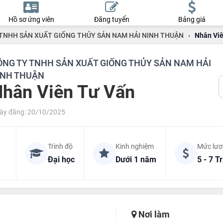
Hồ sơ ứng viên
Đăng tuyển
Bảng giá
TNHH SẢN XUẤT GIỐNG THỦY SẢN NAM HẢI NINH THUẬN
›
Nhân Vi
ÔNG TY TNHH SẢN XUẤT GIỐNG THỦY SẢN NAM HẢI
INH THUẬN
hân Viên Tư Vấn
ày đăng: 20/10/2025
Trình độ
Kinh nghiệm
Mức lư
Đại học
Dưới 1 năm
5 - 7 T
Nơi làm