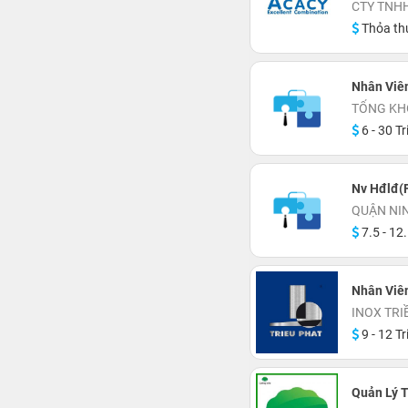
CTY TNH
Thỏa th
Nhân Viê
TỔNG KH
6 - 30 Tr
Nv Hđlđ(F
QUẬN NI
7.5 - 12.
Nhân Viên
INOX TRI
9 - 12 Tr
Quản Lý T