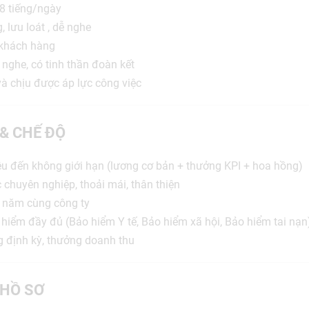
 8 tiếng/ngày
, lưu loát , dễ nghe
i khách hàng
 nghe, có tinh thần đoàn kết
 và chịu được áp lực công việc
 & CHẾ ĐỘ
riệu đến không giới hạn (lương cơ bản + thưởng KPI + hoa hồng)
c chuyên nghiệp, thoải mái, thân thiện
i năm cùng công ty
hiểm đầy đủ (Bảo hiểm Y tế, Bảo hiểm xã hội, Bảo hiểm tai nạn
g định kỳ, thưởng doanh thu
HỒ SƠ