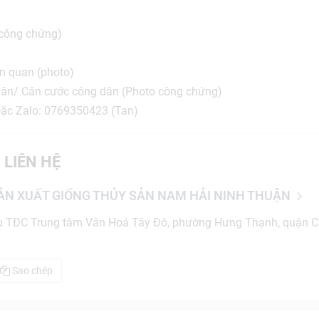
m công chứng)
ên quan (photo)
dân/ Căn cước công dân (Photo công chứng)
oặc Zalo: 0769350423 (Tan)
 LIÊN HỆ
ẢN XUẤT GIỐNG THỦY SẢN NAM HẢI NINH THUẬN
TĐC Trung tâm Văn Hoá Tây Đô, phường Hưng Thạnh, quận Cá
Sao chép