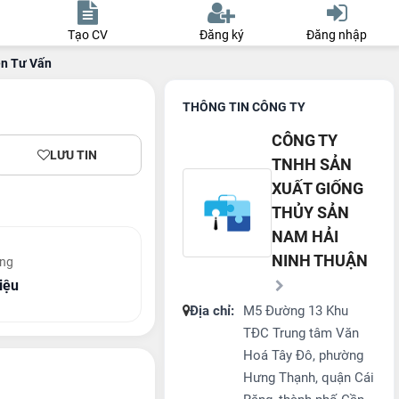
Tạo CV
Đăng ký
Đăng nhập
ên Tư Vấn
THÔNG TIN CÔNG TY
CÔNG TY
LƯU TIN
TNHH SẢN
XUẤT GIỐNG
THỦY SẢN
NAM HẢI
NINH THUẬN
ơng
riệu
Địa chỉ:
M5 Đường 13 Khu
TĐC Trung tâm Văn
Hoá Tây Đô, phường
Hưng Thạnh, quận Cái