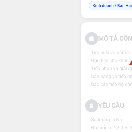
Kinh doanh / Bán Hà
MÔ TẢ CÔN
- Tìm hiểu và nắm rõ
- Gọi điện cho khách
- Tiếp nhận và giải 
- Bán hàng và tiếp 
- Báo cáo tiến độ cô
YÊU CẦU
- Số lượng: 5 Nữ
- Độ tuổi: từ 22 đến 