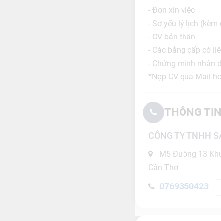
- Đơn xin việc
- Sơ yếu lý lịch (kè
- CV bản thân
- Các bằng cấp có li
- Chứng minh nhân 
*Nộp CV qua Mail h
THÔNG TIN
CÔNG TY TNHH S
M5 Đường 13 Khu 
Cần Thơ
0769350423