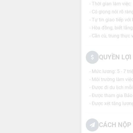
- Thời gian làm việc:
- Có giọng nói rõ ràng
- Tự tin giao tiếp vớ
- Hòa đồng, biết lắng
- Cần cù, trung thực
QUYỀN LỢI
- Mức lương: 5 - 7 t
- Môi trường làm việ
- Được đi du lịch mỗ
- Được tham gia Bảo 
- Được xét tăng lươn
CÁCH NỘP 