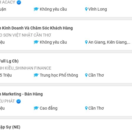
H ACACY
uận
Không yêu cầu
Vĩnh Long
n Kinh Doanh Và Chăm Sóc Khách Hàng
O SƠN VIỆT NHẬT CẦN THƠ
iệu
Không yêu cầu
An Giang, Kiên Giang, Hậu Giang, Sóc Trăng, Bạc Liêu, Cà Mau
ull Lg Cb)
NH KIỀU_SHINHAN FINANCE
5 Triệu
Trung học Phổ thông
Cần Thơ
 Marketing - Bán Hàng
ỀU PHÁT
iệu
Cao đẳng
Cần Thơ
ập Sự (NE)