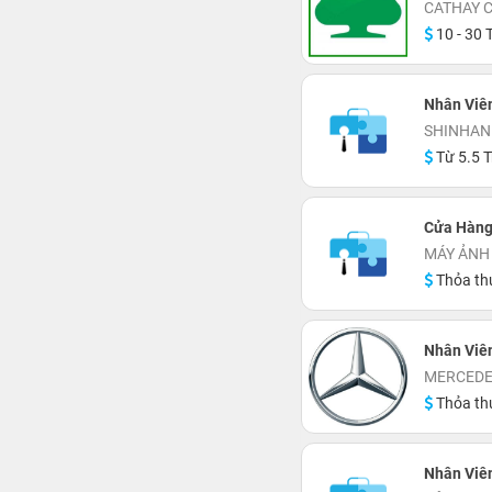
CATHAY 
10 - 30 T
Nhân Viê
SHINHAN
Từ 5.5 T
Cửa Hàng
MÁY ẢNH
Thỏa th
Nhân Viê
MERCEDE
Thỏa th
Nhân Viên