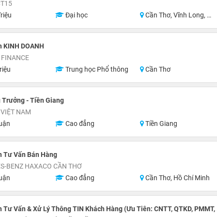
CT15
riệu
Đại học
Cần Thơ, Vĩnh Long, An Giang, Hậu Giang, Hồ Chí Minh
n KINH DOANH
 FINANCE
riệu
Trung học Phổ thông
Cần Thơ
 Trưởng - Tiền Giang
 VIỆT NAM
uận
Cao đẳng
Tiền Giang
n Tư Vấn Bán Hàng
S-BENZ HAXACO CẦN THƠ
uận
Cao đẳng
Cần Thơ, Hồ Chí Minh
 Tư Vấn & Xử Lý Thông TIN Khách Hàng (Ưu Tiên: CNTT, QTKD, PMMT, .