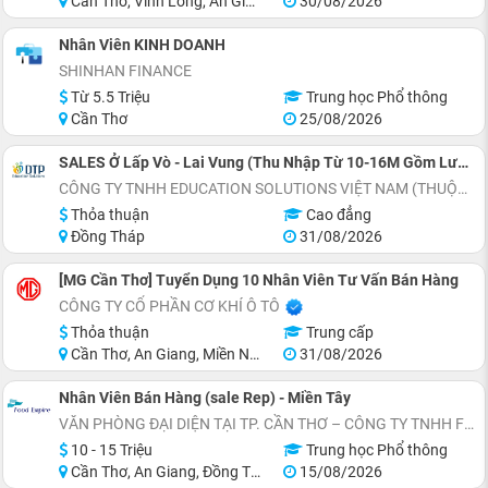
Cần Thơ, Vĩnh Long, An Giang, Hậu Giang, Hồ Chí Minh
30/08/2026
Nhân Viên KINH DOANH
SHINHAN FINANCE
Từ 5.5 Triệu
Trung học Phổ thông
Cần Thơ
25/08/2026
SALES Ở Lấp Vò - Lai Vung (Thu Nhập Từ 10-16M Gồm Lương Cứng 8M+Phụ Cấp+Doanh Số)
CÔNG TY TNHH EDUCATION SOLUTIONS VIỆT NAM (THUỘC TẬP ĐOÀN ĐẠI TRƯỜNG PHÁT)
Thỏa thuận
Cao đẳng
Đồng Tháp
31/08/2026
[MG Cần Thơ] Tuyển Dụng 10 Nhân Viên Tư Vấn Bán Hàng
CÔNG TY CỔ PHẦN CƠ KHÍ Ô TÔ
Thỏa thuận
Trung cấp
Cần Thơ, An Giang, Miền Nam
31/08/2026
Nhân Viên Bán Hàng (sale Rep) - Miền Tây
VĂN PHÒNG ĐẠI DIỆN TẠI TP. CẦN THƠ – CÔNG TY TNHH FES (VIỆT NAM)
10 - 15 Triệu
Trung học Phổ thông
Cần Thơ, An Giang, Đồng Tháp, Bạc Liêu, Cà Mau, Trà Vinh
15/08/2026