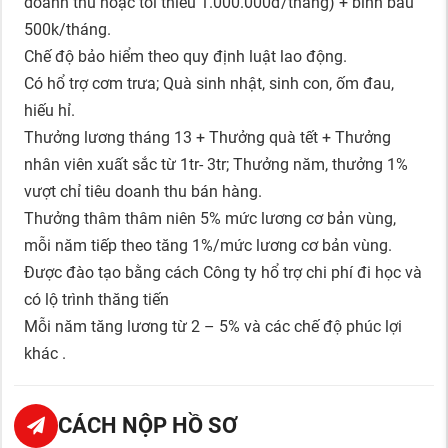
doanh thu hoặc tối thiểu 1.000.000đ/tháng) + bình bầu
500k/tháng.
Chế độ bảo hiểm theo quy định luật lao động.
Có hổ trợ cơm trưa; Quà sinh nhật, sinh con, ốm đau,
hiếu hỉ.
Thưởng lương tháng 13 + Thưởng quà tết + Thưởng
nhân viên xuất sắc từ 1tr- 3tr; Thưởng năm, thưởng 1%
vượt chỉ tiêu doanh thu bán hàng.
Thưởng thâm thâm niên 5% mức lương cơ bản vùng,
mỗi năm tiếp theo tăng 1%/mức lương cơ bản vùng.
Được đào tạo bằng cách Công ty hổ trợ chi phí đi học và
có lộ trình thăng tiến
Mỗi năm tăng lương từ 2 – 5% và các chế độ phúc lợi
khác .
CÁCH NỘP HỒ SƠ