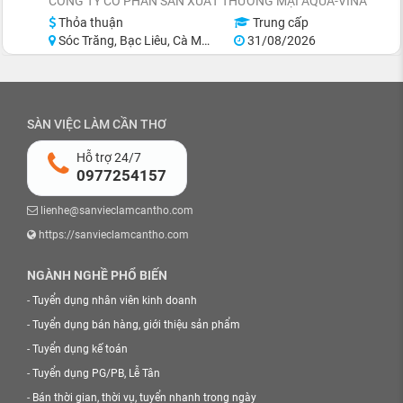
CÔNG TY CỔ PHẦN SẢN XUẤT THƯƠNG MẠI AQUA-VINA
Thỏa thuận
Trung cấp
Sóc Trăng, Bạc Liêu, Cà Mau
31/08/2026
SÀN VIỆC LÀM CẦN THƠ
Hỗ trợ 24/7
0977254157
lienhe@sanvieclamcantho.com
https://sanvieclamcantho.com
NGÀNH NGHỀ PHỔ BIẾN
-
Tuyển dụng nhân viên kinh doanh
-
Tuyển dụng bán hàng, giới thiệu sản phẩm
-
Tuyển dụng kế toán
-
Tuyển dụng PG/PB, Lễ Tân
-
Bán thời gian, thời vụ, tuyển nhanh trong ngày