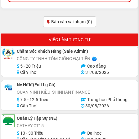
Báo cáo sai phạm
(0)
VIỆC LÀM TƯƠNG TỰ
Chăm Sóc Khách Hàng (Sale Admin)
CÔNG TY TNHH TÔM GIỐNG ĐẠI TIẾN
5 - 20 Triệu
Cao đẳng
Cần Thơ
31/08/2026
Nv Hđlđ(Full Lg Cb)
QUẬN NINH KIỀU_SHINHAN FINANCE
7.5 - 12.5 Triệu
Trung học Phổ thông
Cần Thơ
30/08/2026
Quản Lý Tập Sự (NE)
CATHAY CT15
10 - 30 Triệu
Đại học