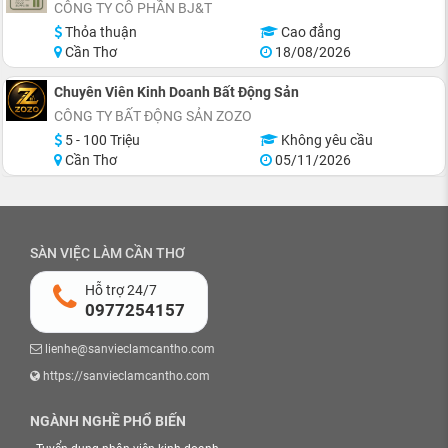
CÔNG TY CỔ PHẦN BJ&T
Thỏa thuận
Cao đẳng
Cần Thơ
18/08/2026
Chuyên Viên Kinh Doanh Bất Động Sản
CÔNG TY BẤT ĐỘNG SẢN ZOZO
5 - 100 Triệu
Không yêu cầu
Cần Thơ
05/11/2026
SÀN VIỆC LÀM CẦN THƠ
Hỗ trợ 24/7
0977254157
lienhe@sanvieclamcantho.com
https://sanvieclamcantho.com
NGÀNH NGHỀ PHỔ BIẾN