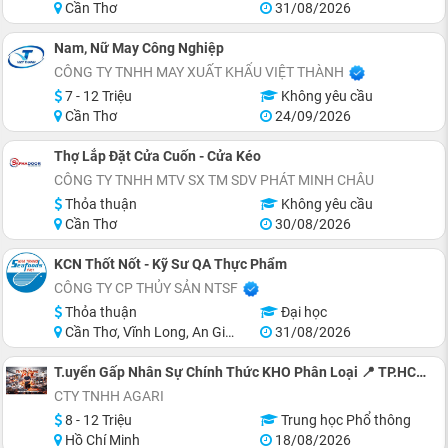
Cần Thơ
31/08/2026
Nam, Nữ May Công Nghiệp
CÔNG TY TNHH MAY XUẤT KHẨU VIỆT THÀNH
7 - 12 Triệu
Không yêu cầu
Cần Thơ
24/09/2026
Thợ Lắp Đặt Cửa Cuốn - Cửa Kéo
CÔNG TY TNHH MTV SX TM SDV PHÁT MINH CHÂU
Thỏa thuận
Không yêu cầu
Cần Thơ
30/08/2026
KCN Thốt Nốt - Kỹ Sư QA Thực Phẩm
CÔNG TY CP THỦY SẢN NTSF
Thỏa thuận
Đại học
Cần Thơ, Vĩnh Long, An Giang, Đồng Tháp, Tiền Giang, Hồ Chí Minh
31/08/2026
T.uyển Gấp Nhân Sự Chính Thức KHO Phân Loại 📍 TP.HCM: Quận 12, Tân Bình, Bình Tân!
CTY TNHH AGARI
8 - 12 Triệu
Trung học Phổ thông
Hồ Chí Minh
18/08/2026