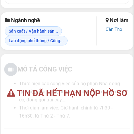
Ngành nghề
Nơi làm
Cần Thơ
Sản xuất / Vận hành sản...
Lao động phổ thông / Công...
MÔ TẢ CÔNG VIỆC
Thực hiện các công việc của bộ phận Nhà đóng
TIN ĐÃ HẾT HẠN NỘP HỒ SƠ
gói: rửa, phân loại, phân size, dán tem, đóng màng
co, đóng gói trái cây....
Thời gian làm việc: Giờ hành chính từ 7h30 -
16h30, từ Thứ 2 - Thứ 7.