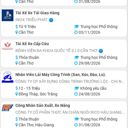
Cần Thơ
31/08/2026
Tài Xế Xe Tải Giao Hàng
INOX TRIỀU PHÁT
Từ 9 Triệu
Trung học Phổ thông
Cần Thơ
03/11/2026
Tài Xế Xe Cấp Cứu
BỆNH VIỆN ĐA KHOA QUỐC TẾ S.I.S CẦN THƠ
Thỏa thuận
Trung học Phổ thông
Cần Thơ
29/08/2026
Nhân Viên Lái Máy Công Trình (San, Xúc, Đào, Lu).
CÔNG TY CP XÂY DỰNG CÔNG TRÌNH TRƯỜNG LỘC - CHI NHÁNH CẦN THƠ
12 - 15 Triệu
Không yêu cầu
Đồng Tháp, Sóc Trăng
24/08/2026
Công Nhân Sản Xuất, Xe Nâng
CÔNG TY CỔ PHẦN THỨC ĂN CHĂN NUÔI RICO HẬU GIANG
Thỏa thuận
Trung học Phổ thông
Cần Thơ, Hậu Giang
31/08/2026