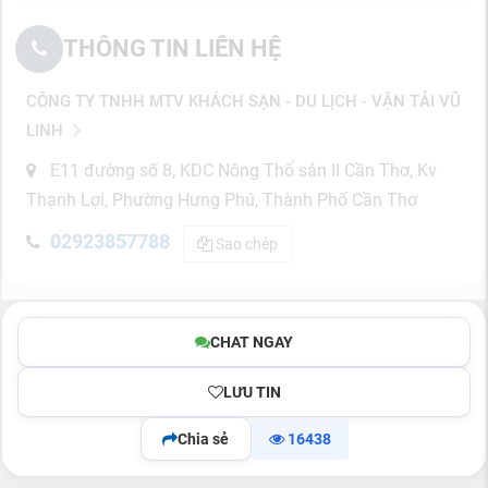
THÔNG TIN LIÊN HỆ
CÔNG TY TNHH MTV KHÁCH SẠN - DU LỊCH - VẬN TẢI VŨ
LINH
E11 đường số 8, KDC Nông Thổ sản II Cần Thơ, Kv
Thạnh Lợi, Phường Hưng Phú, Thành Phố Cần Thơ
02923857788
Sao chép
CHAT NGAY
LƯU TIN
Chia sẻ
16438