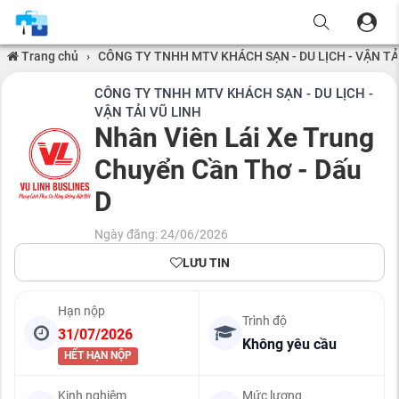
Trang chủ
›
CÔNG TY TNHH MTV KHÁCH SẠN - DU LỊCH - VẬN TẢ
CÔNG TY TNHH MTV KHÁCH SẠN - DU LỊCH -
VẬN TẢI VŨ LINH
Nhân Viên Lái Xe Trung
Chuyển Cần Thơ - Dấu
D
Ngày đăng: 24/06/2026
LƯU TIN
Hạn nộp
Trình độ
31/07/2026
Không yêu cầu
HẾT HẠN NỘP
Kinh nghiệm
Mức lương