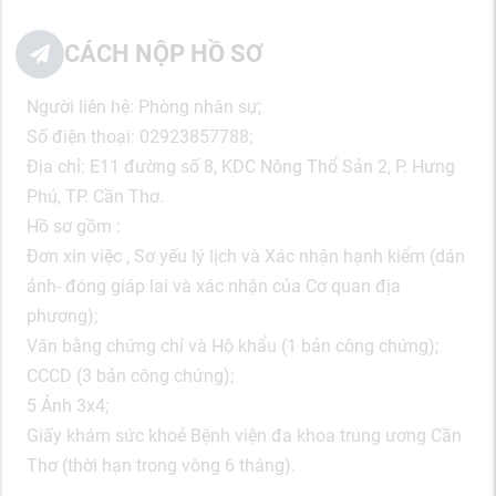
CÁCH NỘP HỒ SƠ
Người liên hệ: Phòng nhân sự;
Số điện thoại: 02923857788;
Địa chỉ: E11 đường số 8, KDC Nông Thổ Sản 2, P. Hưng
Phú, TP. Cần Thơ.
Hồ sơ gồm :
Đơn xin việc , Sơ yếu lý lịch và Xác nhận hạnh kiểm (dán
ảnh- đóng giáp lai và xác nhận của Cơ quan địa
phương);
Văn bằng chứng chỉ và Hộ khẩu (1 bản công chứng);
CCCD (3 bản công chứng);
5 Ảnh 3x4;
Giấy khám sức khoẻ Bệnh viện đa khoa trung ương Cần
Thơ (thời hạn trong vòng 6 tháng).