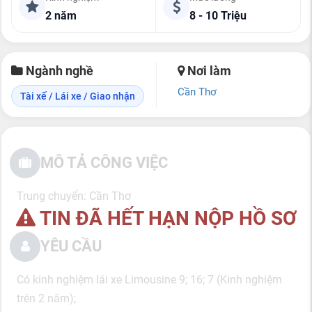
2 năm
8 - 10 Triệu
Ngành nghề
Nơi làm
Cần Thơ
Tài xế / Lái xe / Giao nhận
MÔ TẢ CÔNG VIỆC
Trung chuyển: Cần Thơ
TIN ĐÃ HẾT HẠN NỘP HỒ SƠ
YÊU CẦU
Có kinh nghiệm lái xe Limousine 9; 16; 7 (Kinh nghiệm
trên 2 năm);