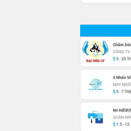
Chăm Sóc
CÔNG TY 
5 - 20 Tr
3 Nhân Vi
MAY NGÔ
5 - 7 Tri
Nv Hđlđ(F
QUẬN NI
7.5 - 12.