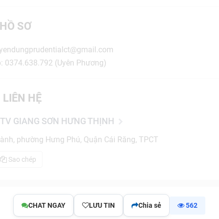
HỒ SƠ
uyendungprudentialct@gmail.com
ếp: 0374.638.792 (Uyên Phương)
 LIÊN HỆ
TV GIANG SƠN HƯNG THỊNH
ành, phường Hưng Phú, Quận Cái Răng, TPCT
Sao chép
CHAT NGAY
LƯU TIN
Chia sẻ
562