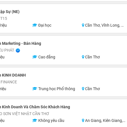
ập Sự (NE)
CT15
riệu
Đại học
Cần Thơ, Vĩnh Long, An Giang, Hậu Giang, Hồ Chí Minh
 Marketing - Bán Hàng
ỀU PHÁT
iệu
Cao đẳng
Cần Thơ
n KINH DOANH
 FINANCE
riệu
Trung học Phổ thông
Cần Thơ
n Kinh Doanh Và Chăm Sóc Khách Hàng
O SƠN VIỆT NHẬT CẦN THƠ
iệu
Không yêu cầu
An Giang, Kiên Giang, Hậu Giang, Sóc Trăng, Bạc Liêu, Cà Mau