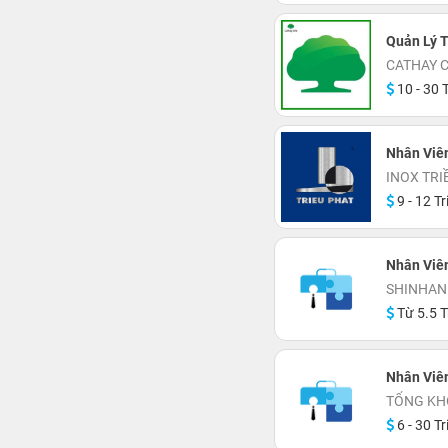
Quản Lý T
CATHAY 
10 - 30 T
Nhân Viên
INOX TRI
9 - 12 Tr
Nhân Viê
SHINHAN
Từ 5.5 T
Nhân Viê
TỔNG KH
6 - 30 Tr