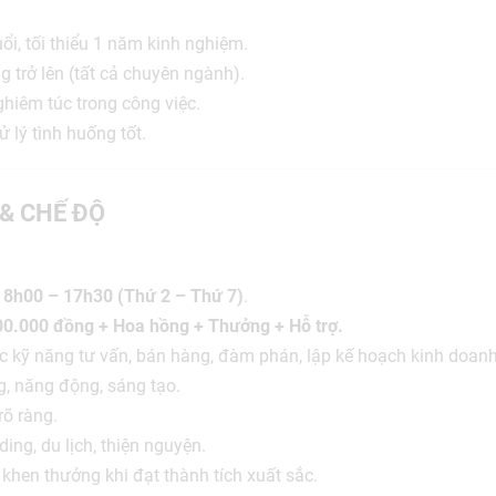
ổi, tối thiểu 1 năm kinh nghiệm.
g trở lên (tất cả chuyên ngành).
ghiêm túc trong công việc.
ử lý tình huống tốt.
 & CHẾ ĐỘ
:
8h00 – 17h30 (Thứ 2 – Thứ 7)
.
00.000 đồng + Hoa hồng + Thưởng + Hỗ trợ.
c kỹ năng tư vấn, bán hàng, đàm phán, lập kế hoạch kinh doanh
ng, năng động, sáng tạo.
rõ ràng.
ing, du lịch, thiện nguyện.
khen thưởng khi đạt thành tích xuất sắc.