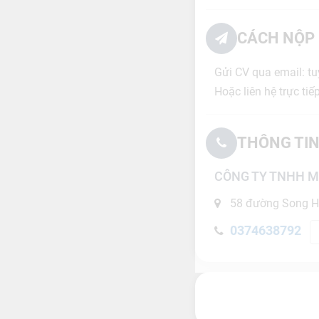
CÁCH NỘP 
Gửi CV qua email: t
Hoặc liên hệ trực ti
THÔNG TIN
CÔNG TY TNHH M
58 đường Song H
0374638792