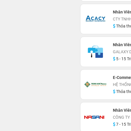
Nhân Viên
CTY TNH
Thỏa th
Nhân Viên 
GALAXY D
5 - 15 Tr
E-Commer
HỆ THỐN
Thỏa th
Nhân Viê
CÔNG TY
7 - 15 Tr