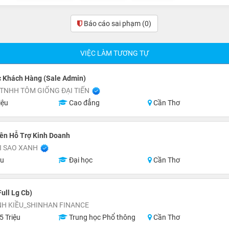
Báo cáo sai phạm
(0)
VIỆC LÀM TƯƠNG TỰ
 Khách Hàng (Sale Admin)
TNHH TÔM GIỐNG ĐẠI TIẾN
iệu
Cao đẳng
Cần Thơ
ên Hỗ Trợ Kinh Doanh
I SAO XANH
ệu
Đại học
Cần Thơ
ull Lg Cb)
NH KIỀU_SHINHAN FINANCE
5 Triệu
Trung học Phổ thông
Cần Thơ