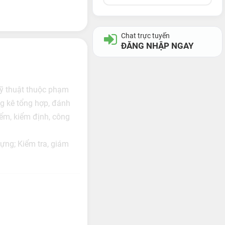
Chat trực tuyến
ĐĂNG NHẬP NGAY
 kỹ thuật thuộc phạm
ng kê tổng hợp, đánh
kiểm, kiểm định, công
dựng; Kiểm tra, giám