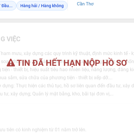
Cần Thơ
 Đầu...
Hàng hải / Hàng không
G VIỆC
 Tham mưu, xây dựng các quy trình kỹ thuật, định mức kinh tế -
TIN ĐÃ HẾT HẠN NỘP HỒ SƠ
soạn thảo, lưu trữ, hành chính nội bộ của phòng. Công tác thố
tiện - thiết bị, hiệu suất tiêu hao nhiên liệu, năng lượng, đăng 
 mua sắm, sửa chữa của phương tiện - thiết bị xếp dỡ….
y dựng: Thực hiện các thủ tục, hồ sơ liên quan đến đầu tư, xây 
u tư, xây dựng; Quản lý mặt bằng, kho, bãi tại đơn vị,…
ưu tiên có kinh nghiệm từ 01 năm trở lên.