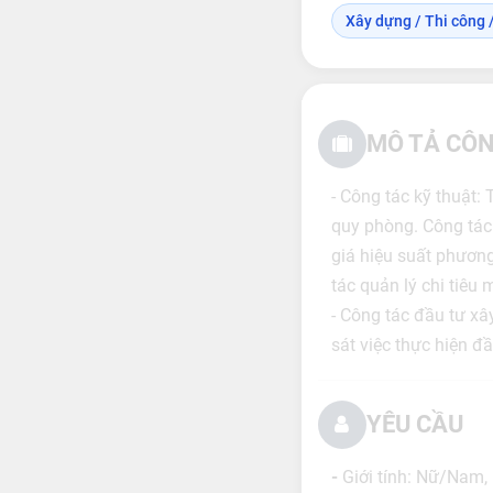
Xây dựng / Thi công /
MÔ TẢ CÔN
- Công tác kỹ thuật:
quy phòng. Công tác 
giá hiệu suất phương 
tác quản lý chi tiêu
- Công tác đầu tư xâ
sát việc thực hiện đầ
YÊU CẦU
-
Giới tính: Nữ/Nam, 