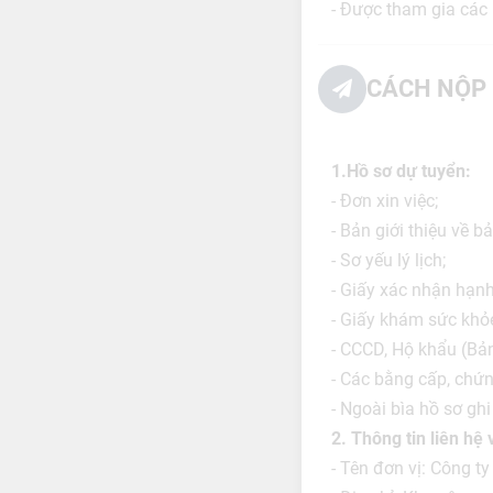
- Được tham gia các
CÁCH NỘP 
1.Hồ sơ dự tuyển:
- Đơn xin việc;
- Bản giới thiệu về b
- Sơ yếu lý lịch;
- Giấy xác nhận hạn
- Giấy khám sức khỏe
- CCCD, Hộ khẩu (Bản
- Các bằng cấp, chứn
- Ngoài bìa hồ sơ ghi
2. Thông tin liên hệ
- Tên đơn vị: Công 