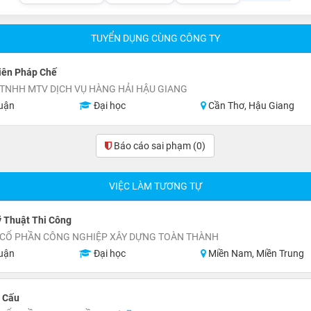
TUYỂN DỤNG CÙNG CÔNG TY
iên Pháp Chế
TNHH MTV DỊCH VỤ HÀNG HẢI HẬU GIANG
uận
Đại học
Cần Thơ, Hậu Giang
Báo cáo sai phạm
(0)
VIỆC LÀM TƯƠNG TỰ
 Thuật Thi Công
 CỔ PHẦN CÔNG NGHIỆP XÂY DỰNG TOÀN THÀNH
uận
Đại học
Miền Nam, Miền Trung
t Cấu