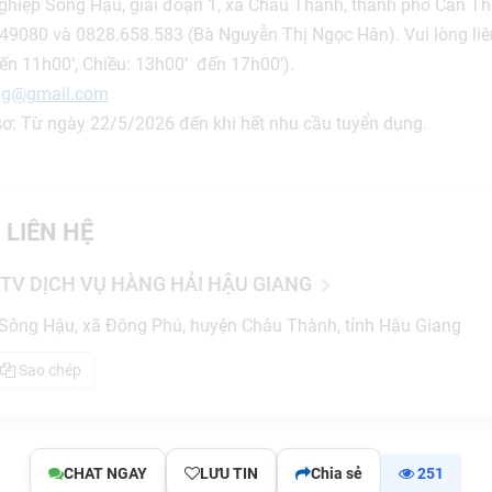
nghiệp Sông Hậu, giai đoạn 1, xã Châu Thành, thành phố Cần Th
949080 và 0828.658.583 (Bà Nguyễn Thị Ngọc Hân). Vui lòng liê
ến 11h00’, Chiều: 13h00’ đến 17h00’).
ng@gmail.com
sơ: Từ ngày 22/5/2026 đến khi hết nhu cầu tuyển dụng.
 LIÊN HỆ
TV DỊCH VỤ HÀNG HẢI HẬU GIANG
Sông Hậu, xã Đông Phú, huyện Châu Thành, tỉnh Hậu Giang
Sao chép
CHAT NGAY
LƯU TIN
Chia sẻ
251