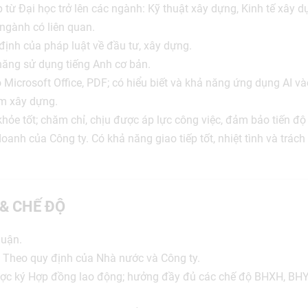
p từ Đại học trở lên các ngành: Kỹ thuật xây dựng, Kinh tế xây d
ngành có liên quan.
ịnh của pháp luật về đầu tư, xây dựng.
năng sử dụng tiếng Anh cơ bản.
 Microsoft Office, PDF; có hiểu biết và khả năng ứng dụng AI và
m xây dựng.
khỏe tốt; chăm chỉ, chịu được áp lực công việc, đảm bảo tiến đ
oanh của Công ty. Có khả năng giao tiếp tốt, nhiệt tình và trác
 & CHẾ ĐỘ
huận.
: Theo quy định của Nhà nước và Công ty.
Được ký Hợp đồng lao động; hưởng đầy đủ các chế độ BHXH, BH