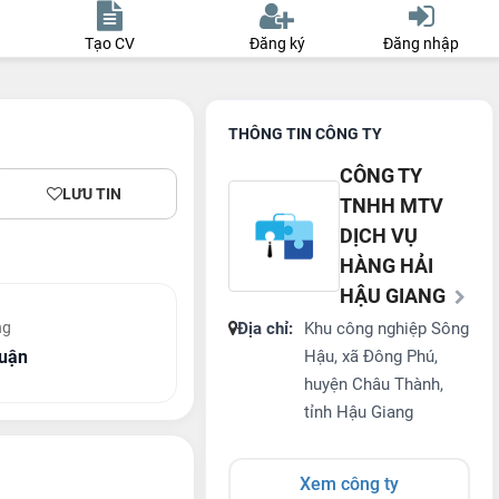
Tạo CV
Đăng ký
Đăng nhập
THÔNG TIN CÔNG TY
CÔNG TY
LƯU TIN
TNHH MTV
DỊCH VỤ
HÀNG HẢI
HẬU GIANG
ng
Địa chỉ:
Khu công nghiệp Sông
huận
Hậu, xã Đông Phú,
huyện Châu Thành,
tỉnh Hậu Giang
Xem công ty