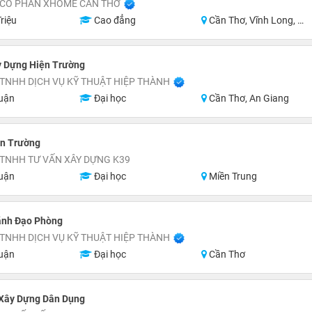
 CỔ PHẦN XHOME CẦN THƠ
riệu
Cao đẳng
Cần Thơ, Vĩnh Long, Hậu Giang, Sóc Trăng
y Dựng Hiện Trường
TNHH DỊCH VỤ KỸ THUẬT HIỆP THÀNH
uận
Đại học
Cần Thơ, An Giang
ện Trường
 TNHH TƯ VẤN XÂY DỰNG K39
uận
Đại học
Miền Trung
ãnh Đạo Phòng
TNHH DỊCH VỤ KỸ THUẬT HIỆP THÀNH
uận
Đại học
Cần Thơ
 Xây Dựng Dân Dụng