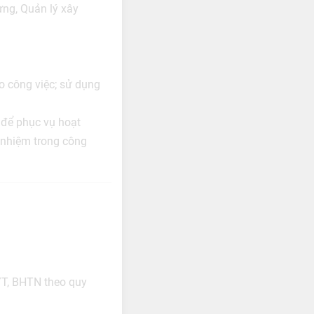
ựng, Quản lý xây
o công việc; sử dụng
ộ để phục vụ hoạt
h nhiệm trong công
YT, BHTN theo quy