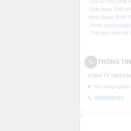
- Địa chỉ: Khu công 
- Điện thoại: 0293.3
chính (Sáng: 8h00’ đ
- Email:
vimchaugia
- Thời gian nhận hồ 
THÔNG TIN
CÔNG TY TNHH M
Khu công nghiệp 
0828658583