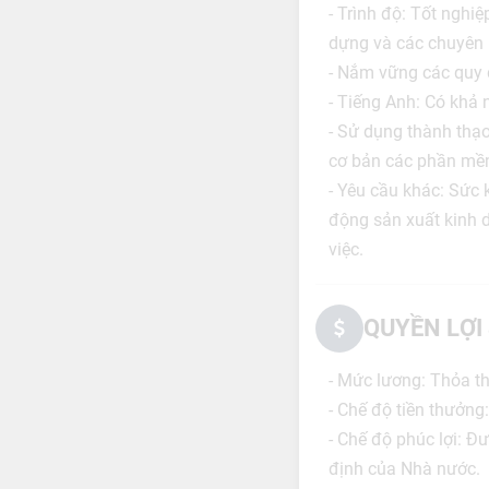
- Trình độ: Tốt nghiệ
dựng và các chuyên 
- Nắm vững các quy đ
- Tiếng Anh: Có khả 
- Sử dụng thành thạo
cơ bản các phần mề
- Yêu cầu khác: Sức 
động sản xuất kinh d
việc.
QUYỀN LỢI
- Mức lương: Thỏa t
- Chế độ tiền thưởng
- Chế độ phúc lợi: 
định của Nhà nước.