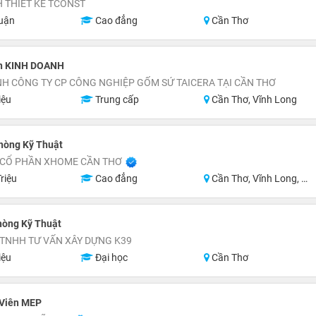
 THIẾT KẾ TCONST
uận
Cao đẳng
Cần Thơ
n KINH DOANH
H CÔNG TY CP CÔNG NGHIỆP GỐM SỨ TAICERA TẠI CẦN THƠ
iệu
Trung cấp
Cần Thơ, Vĩnh Long
hòng Kỹ Thuật
 CỔ PHẦN XHOME CẦN THƠ
riệu
Cao đẳng
Cần Thơ, Vĩnh Long, Hậu Giang, Sóc Trăng
hòng Kỹ Thuật
 TNHH TƯ VẤN XÂY DỰNG K39
iệu
Đại học
Cần Thơ
 Viên MEP