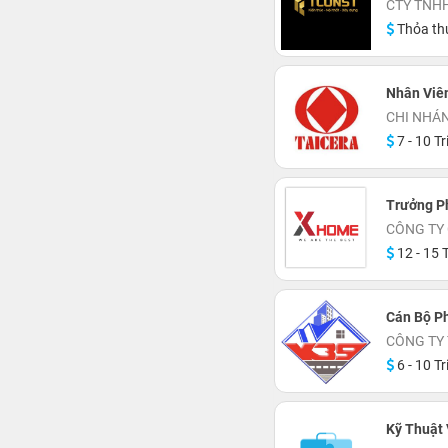
CTY TNHH
Thỏa th
Nhân Viê
CHI NHÁN
7 - 10 Tr
Trưởng P
CÔNG TY
12 - 15 T
Cán Bộ P
CÔNG TY
6 - 10 Tr
Kỹ Thuật