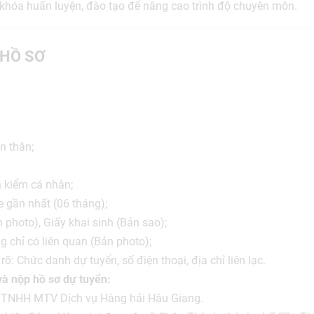
 khóa huấn luyện, đào tạo để nâng cao trình độ chuyên môn.
HỒ SƠ
ản thân;
h kiểm cá nhân;
 gần nhất (06 tháng);
 photo), Giấy khai sinh (Bản sao);
g chỉ có liên quan (Bản photo);
 rõ: Chức danh dự tuyển, số điện thoại, địa chỉ liên lạc.
 và nộp hồ sơ dự tuyển:
ty TNHH MTV Dịch vụ Hàng hải Hậu Giang.