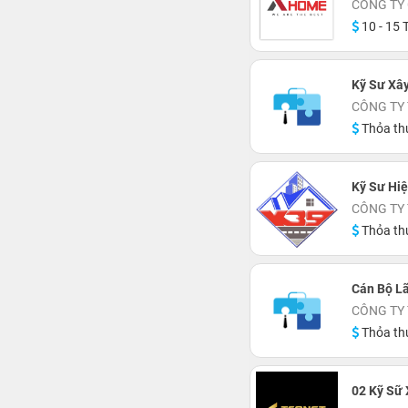
CÔNG TY
10 - 15 T
Kỹ Sư Xâ
CÔNG TY 
Thỏa th
Kỹ Sư Hi
CÔNG TY
Thỏa th
Cán Bộ L
CÔNG TY 
Thỏa th
02 Kỹ Sữ