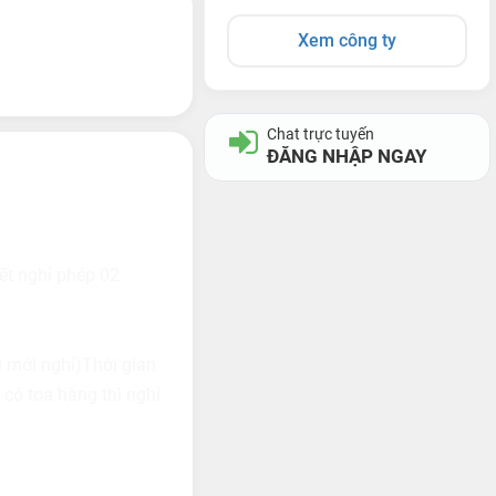
Xem công ty
Chat trực tuyến
ĐĂNG NHẬP NGAY
yết nghỉ phép 02
đi mới nghỉ)Thời gian
 có toa hàng thì nghỉ