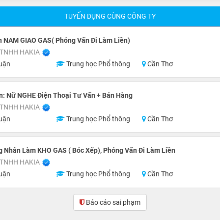
TUYỂN DỤNG CÙNG CÔNG TY
n NAM GIAO GAS( Phỏng Vấn Đi Làm Liền)
 TNHH HAKIA
uận
Trung học Phổ thông
Cần Thơ
n: Nữ NGHE Điện Thoại Tư Vấn + Bán Hàng
 TNHH HAKIA
uận
Trung học Phổ thông
Cần Thơ
 Nhân Làm KHO GAS ( Bóc Xếp), Phỏng Vấn Đi Làm Liền
 TNHH HAKIA
uận
Trung học Phổ thông
Cần Thơ
Báo cáo sai phạm
(2)