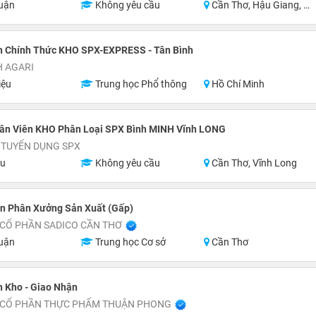
uận
Không yêu cầu
Cần Thơ, Hậu Giang, Sóc Trăng
n Chính Thức KHO SPX-EXPRESS - Tân Bình
H AGARI
iệu
Trung học Phổ thông
Hồ Chí Minh
ân Viên KHO Phân Loại SPX Bình MINH Vĩnh LONG
 TUYỂN DỤNG SPX
ệu
Không yêu cầu
Cần Thơ, Vĩnh Long
n Phân Xưởng Sản Xuất (Gấp)
 CỔ PHẦN SADICO CẦN THƠ
uận
Trung học Cơ sở
Cần Thơ
 Kho - Giao Nhận
 CỔ PHẦN THỰC PHẨM THUẬN PHONG