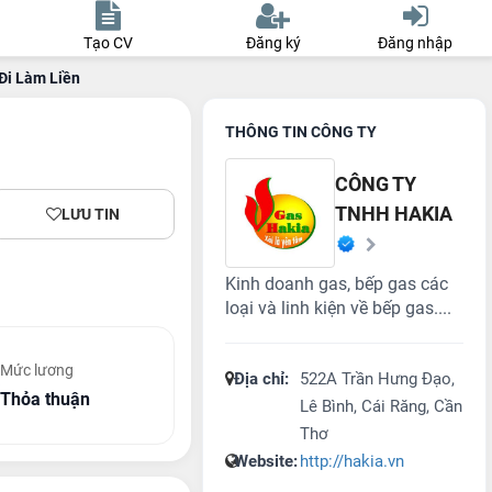
Tạo CV
Đăng ký
Đăng nhập
Đi Làm Liền
THÔNG TIN CÔNG TY
CÔNG TY
TNHH HAKIA
LƯU TIN
Kinh doanh gas, bếp gas các
loại và linh kiện về bếp gas....
Mức lương
Địa chỉ:
522A Trần Hưng Đạo,
Thỏa thuận
Lê Bình, Cái Răng, Cần
Thơ
Website:
http://hakia.vn