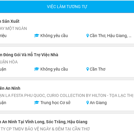
VIỆC LÀM TƯƠNG TỰ
n Sản Xuất
MAY MỘT NGÀN
riệu
Không yêu cầu
Cần Thơ, Hậu Giang, Sóc Trăng
n Đóng Gói Và Hỗ Trợ Việc Nhà
HUẬN HÒA
uận
Không yêu cầu
Cần Thơ
ên An Ninh
uận
Trung học Cơ sở
An Giang
 An Ninh Tại Vĩnh Long, Sóc Trăng, Hậu Giang
TY CP TMDV BẢO VỆ NGÀY & ĐÊM TẠI CẦN THƠ