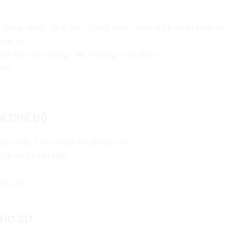
 Siêng năng - hoạt bát - Trung thực - Tuân thủ theo sự phân c
 đơn xin .
: Nề Nếp - Kỷ Cương - Yêu Thương - Hòa đồng
liền
 & CHẾ ĐỘ
 làm việc: Thỏa thuận khi phỏng vấn
 bữa cơm nhân viên
lâu dài
HỒ SƠ