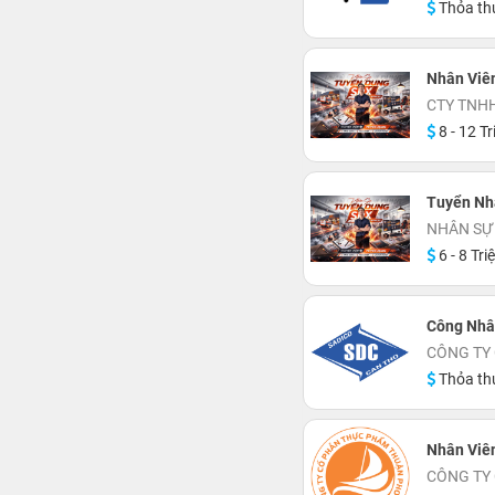
Thỏa th
Nhân Viê
CTY TNH
8 - 12 Tr
Tuyển Nh
NHÂN SỰ
6 - 8 Tri
Công Nhâ
CÔNG TY
Thỏa th
Nhân Viên
CÔNG TY