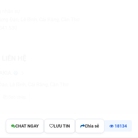
 nhân sự
ng Đạo, Lê Bình, Cái Răng, Cần Thơ
041.530
 LIÊN HỆ
AKIA
ạo, Lê Bình, Cái Răng, Cần Thơ
Sao chép
CHAT NGAY
LƯU TIN
Chia sẻ
18134