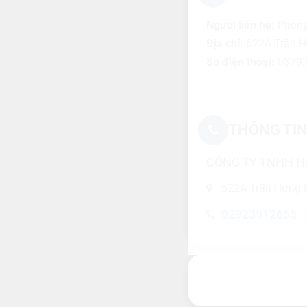
Người liên hệ:
Phòng
Địa chỉ:
522A Trần Hư
Số điện thoại:
0
379.
THÔNG TIN
CÔNG TY TNHH H
522A Trần Hưng Đ
02923912655