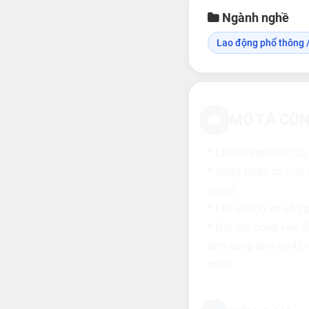
Ngành nghề
Lao động phổ thông /
MÔ TẢ CÔN
* Làm công nhân tại
* Sáng 6h45 có mặt t
ngày).
* Lên xuống xe vỏ ga
* Đặt thù công việc l
làm sáng làm 6H45 - 
sớm.