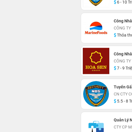
6 - 10 Tr
Công Nhân
CÔNG TY
Thỏa th
Công Nhâ
CÔNG TY 
7 - 9 Tri
Tuyển Gấp
CN CTY C
5.5 - 8 T
Quản Lý 
CTY CP 