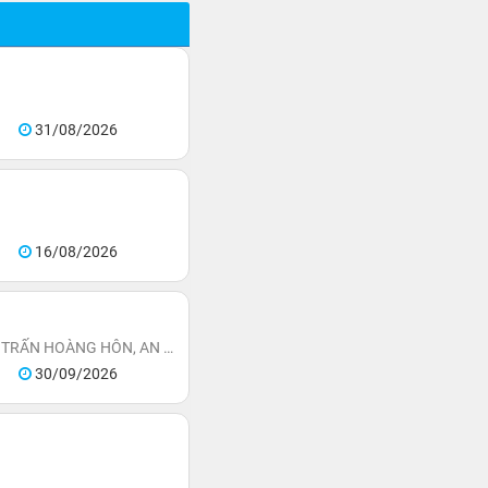
31/08/2026
16/08/2026
KHÁCH SẠN LA FESTA PHU QUOC, CURIO COLLECTION BY HILTON - TỌA LẠC THỊ TRẤN HOÀNG HÔN, AN THỚI, ĐẶC KHU PHÚ QUỐC
30/09/2026