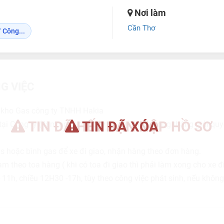
Nơi làm
Cần Thơ
 Công...
G VIỆC
 kho Gas công ty TNHH Hakia
TIN ĐÃ HẾT HẠN NỘP HỒ SƠ
TIN ĐÃ XÓA
ại Công ty ( làm ngày thứ bảy và chủ nhật, trong tháng giải qu
s hoặc bình gas để xe đi giao, nhận hàng theo đơn hàng.
àm theo toa hàng ( khi có toa đi giao thì phải làm xong cho xe 
11h, chiều 12H30 -17h, tùy theo công việc phát sinh, nếu không