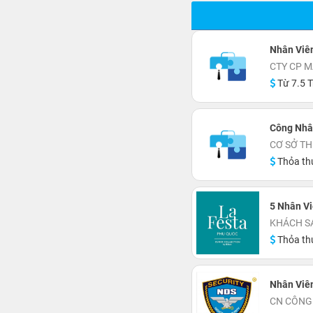
Nhân Viê
CTY CP 
Từ 7.5 T
Công Nhâ
CƠ SỞ T
Thỏa th
5 Nhân Vi
Thỏa th
Nhân Viên
CN CÔNG 