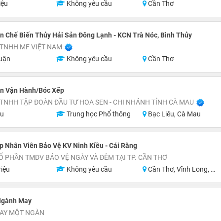
iệu
Không yêu cầu
Cần Thơ
 Chế Biến Thủy Hải Sản Đông Lạnh - KCN Trà Nóc, Bình Thủy
 TNHH MF VIỆT NAM
uận
Không yêu cầu
Cần Thơ
n Vận Hành/Bóc Xếp
TNHH TẬP ĐOÀN ĐẦU TƯ HOA SEN - CHI NHÁNH TỈNH CÀ MAU
ệu
Trung học Phổ thông
Bạc Liêu, Cà Mau
 Nhân Viên Bảo Vệ KV Ninh Kiều - Cái Răng
Ổ PHẦN TMDV BẢO VỆ NGÀY VÀ ĐÊM TẠI TP. CẦN THƠ
riệu
Không yêu cầu
Cần Thơ, Vĩnh Long, An Giang, Hậu Giang
Ngành May
MAY MỘT NGÀN