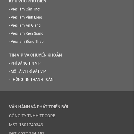
KHU VỰC PHỔ BIẾN
-
Việc làm Cần Thơ
-
Việc làm Vĩnh Long
-
Việc làm An Giang
-
Việc làm Kiên Giang
-
Việc làm Đồng Tháp
TIN VIP VÀ CHUYỂN KHOẢN
-
PHÍ ĐĂNG TIN VIP
-
MÔ TẢ VỊ TRÍ ĐẶT VIP
-
THÔNG TIN THANH TOÁN
VẬN HÀNH VÀ PHÁT TRIỂN BỞI
CÔNG TY TNHH TPCORE
MST: 1801740343
SĐT: 0977.254.157