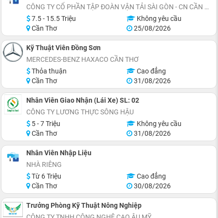
CÔNG TY CỔ PHẦN TẬP ĐOÀN VẬN TẢI SÀI GÒN - CN CẦN THƠ
7.5 - 15.5 Triệu
Không yêu cầu
Cần Thơ
25/08/2026
Kỹ Thuật Viên Đồng Sơn
MERCEDES-BENZ HAXACO CẦN THƠ
Thỏa thuận
Cao đẳng
Cần Thơ
31/08/2026
Nhân Viên Giao Nhận (Lái Xe) SL: 02
CÔNG TY LƯƠNG THỰC SÔNG HẬU
5 - 7 Triệu
Không yêu cầu
Cần Thơ
31/08/2026
Nhân Viên Nhập Liệu
NHÀ RIÊNG
Từ 6 Triệu
Cao đẳng
Cần Thơ
30/08/2026
Trưởng Phòng Kỹ Thuật Nông Nghiệp
CÔNG TY TNHH CÔNG NGHỆ CAO ÂU MỸ