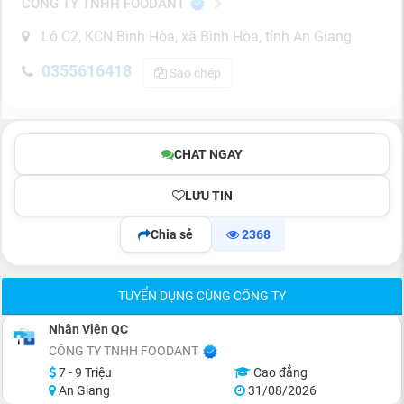
CÔNG TY TNHH FOODANT
Lô C2, KCN Bình Hòa, xã Bình Hòa, tỉnh An Giang
0355616418
Sao chép
CHAT NGAY
LƯU TIN
Chia sẻ
2368
TUYỂN DỤNG CÙNG CÔNG TY
Nhân Viên QC
CÔNG TY TNHH FOODANT
7 - 9 Triệu
Cao đẳng
An Giang
31/08/2026