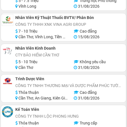
5 - 7.5 Triệu
Trung học Phổ thông
Vĩnh Long
31/08/2026
Nhân Viên Kỹ Thuật Thuốc BVTV/ Phân Bón
CÔNG TY THHH XNK VINA AGRI GROUP
7 - 10 Triệu
Cao đẳng
Cần Thơ, Vĩnh Long, Tiền Giang
15/08/2026
Nhân Viên Kinh Doanh
CTY BẢO HIỂM CẦN THƠ
5 - 10 Triệu
Không yêu cầu
Cần Thơ
31/08/2026
Trình Dược Viên
CÔNG TY TNHH THƯƠNG MẠI VÀ DƯỢC PHẨM PHÚC TƯỜNG
Thỏa thuận
Cao đẳng
Cần Thơ, An Giang, Kiên Giang, Cà Mau, Trà Vinh, Long An
31/08/2026
Kế Toán Viên
CÔNG TY TNHH LỘC PHONG HƯNG
Thỏa thuận
Trung cấp