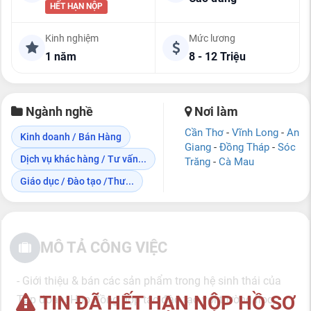
HẾT HẠN NỘP
Kinh nghiệm
Mức lương
1 năm
8 - 12 Triệu
Ngành nghề
Nơi làm
Cần Thơ
-
Vĩnh Long
-
An
Kinh doanh / Bán Hàng
Giang
-
Đồng Tháp
-
Sóc
Dịch vụ khác hàng / Tư vấn...
Trăng
-
Cà Mau
Giáo dục / Đào tạo /Thư...
MÔ TẢ CÔNG VIỆC
- Giới thiệu & bán các sản phẩm trong hệ sinh thái của
TIN ĐÃ HẾT HẠN NỘP HỒ SƠ
Tập đoàn: Hợp đồng hợp tác đào tạo với trường học,