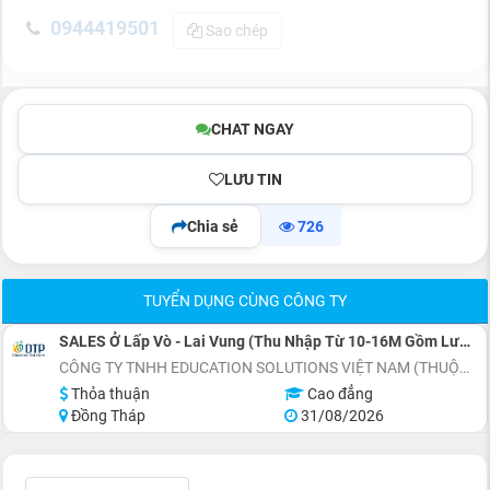
0944419501
Sao chép
CHAT NGAY
LƯU TIN
Chia sẻ
726
TUYỂN DỤNG CÙNG CÔNG TY
SALES Ở Lấp Vò - Lai Vung (Thu Nhập Từ 10-16M Gồm Lương Cứng 8M+Phụ Cấp+Doanh Số)
CÔNG TY TNHH EDUCATION SOLUTIONS VIỆT NAM (THUỘC TẬP ĐOÀN ĐẠI TRƯỜNG PHÁT)
Thỏa thuận
Cao đẳng
Đồng Tháp
31/08/2026