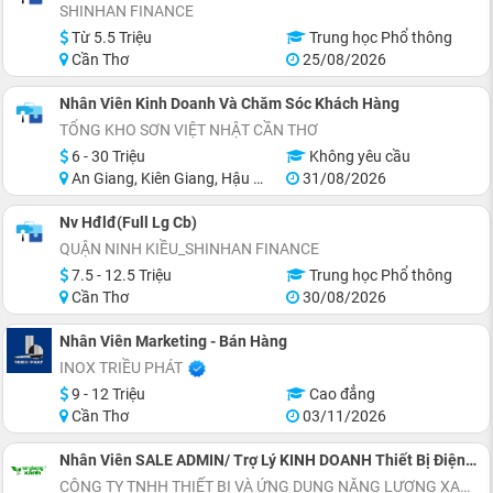
SHINHAN FINANCE
Từ 5.5 Triệu
Trung học Phổ thông
Cần Thơ
25/08/2026
Nhân Viên Kinh Doanh Và Chăm Sóc Khách Hàng
TỔNG KHO SƠN VIỆT NHẬT CẦN THƠ
6 - 30 Triệu
Không yêu cầu
An Giang, Kiên Giang, Hậu Giang, Sóc Trăng, Bạc Liêu, Cà Mau
31/08/2026
Nv Hđlđ(Full Lg Cb)
QUẬN NINH KIỀU_SHINHAN FINANCE
7.5 - 12.5 Triệu
Trung học Phổ thông
Cần Thơ
30/08/2026
Nhân Viên Marketing - Bán Hàng
INOX TRIỀU PHÁT
9 - 12 Triệu
Cao đẳng
Cần Thơ
03/11/2026
Nhân Viên SALE ADMIN/ Trợ Lý KINH DOANH Thiết Bị Điện Mặt Trời
CÔNG TY TNHH THIẾT BỊ VÀ ỨNG DỤNG NĂNG LƯỢNG XANH