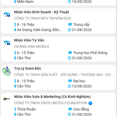
Miền Nam
19/08/2026
Nhân Viên Kinh Doanh - Kỹ Thuật
CÔNG TY TNHH MTV TM NĂM SAO
8 - 16 Triệu
Trung cấp
An Giang, Kiên Giang, Đồng Tháp, Sóc Trăng, Long An
31/08/2026
Nhân Viên Tư Vấn
HOÀNG ANH MOBILE
6 - 15 Triệu
Trung học Phổ thông
Cần Thơ
31/08/2026
Trợ Lý Giám Đốc
CÔNG TY TNHH SẢN XUẤT - XÂY DỰNG - THƯƠNG MẠI - DỊCH VỤ NỘI THẤT XANH
8 - 15 Triệu
Đại học
Cần Thơ
15/08/2026
Nhân Viên Sale & Marketing (Có Kinh Nghiệm)
CÔNG TY TNHH ONYX UNITED FOUNDATION
Thỏa thuận
Cao đẳng
Cần Thơ
31/08/2026