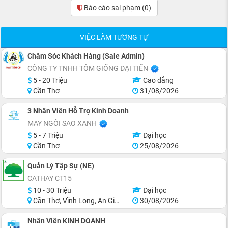
Báo cáo sai phạm
(0)
VIỆC LÀM TƯƠNG TỰ
Chăm Sóc Khách Hàng (Sale Admin)
CÔNG TY TNHH TÔM GIỐNG ĐẠI TIẾN
5 - 20 Triệu
Cao đẳng
Cần Thơ
31/08/2026
3 Nhân Viên Hỗ Trợ Kinh Doanh
MAY NGÔI SAO XANH
5 - 7 Triệu
Đại học
Cần Thơ
25/08/2026
Quản Lý Tập Sự (NE)
CATHAY CT15
10 - 30 Triệu
Đại học
Cần Thơ, Vĩnh Long, An Giang, Hậu Giang, Hồ Chí Minh
30/08/2026
Nhân Viên KINH DOANH