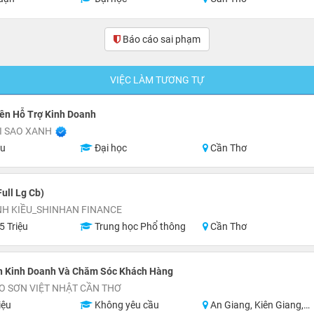
Báo cáo sai phạm
VIỆC LÀM TƯƠNG TỰ
ên Hỗ Trợ Kinh Doanh
I SAO XANH
ệu
Đại học
Cần Thơ
ull Lg Cb)
NH KIỀU_SHINHAN FINANCE
5 Triệu
Trung học Phổ thông
Cần Thơ
n Kinh Doanh Và Chăm Sóc Khách Hàng
O SƠN VIỆT NHẬT CẦN THƠ
iệu
Không yêu cầu
An Giang, Kiên Giang, Hậu Giang, Sóc Trăng, Bạc Liêu, Cà Mau