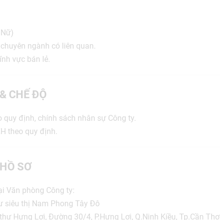
/Nữ)
 chuyên ngành có liên quan.
ĩnh vực bán lẻ.
 & CHẾ ĐỘ
o quy định, chính sách nhân sự Công ty.
H theo quy định.
HỒ SƠ
tại Văn phòng Công ty:
ư siêu thị Nam Phong Tây Đô
thự Hưng Lợi, Đường 30/4, P.Hưng Lợi, Q.Ninh Kiều, Tp.Cần Thơ