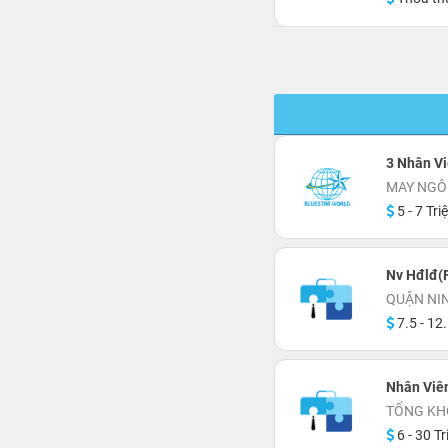
3 Nhân Vi
MAY NGÔ
5 - 7 Tri
Nv Hđlđ(F
QUẬN NI
7.5 - 12.
Nhân Viê
TỔNG KH
6 - 30 Tr