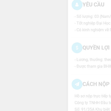
YÊU CẦU
- Số lượng: 03 (Nam
- Tốt nghiệp Đại Học
- Có kinh nghiệm về l
QUYỀN LỢI
- Lương, thưởng: the
- Được tham gia BHX
CÁCH NỘP 
Hồ sơ nộp trực tiếp 
Công ty TNHH Đầu t
Số: 91/35A Khu biệt 