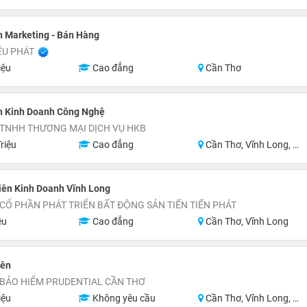
 Marketing - Bán Hàng
ỀU PHÁT
iệu
Cao đẳng
Cần Thơ
n Kinh Doanh Công Nghệ
 TNHH THƯƠNG MẠI DỊCH VỤ HKB
riệu
Cao đẳng
Cần Thơ, Vĩnh Long, Hậu Giang, Sóc Trăng, Bạc Liêu, Cà Mau
iên Kinh Doanh Vĩnh Long
Ổ PHẦN PHÁT TRIỂN BẤT ĐỘNG SẢN TIẾN TIẾN PHÁT
ệu
Cao đẳng
Cần Thơ, Vĩnh Long
iên
 BẢO HIỂM PRUDENTIAL CẦN THƠ
iệu
Không yêu cầu
Cần Thơ, Vĩnh Long, Hậu Giang