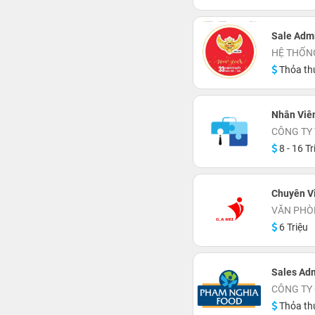
Sale Adm
HỆ THỐN
Thỏa th
Nhân Viên
CÔNG TY
8 - 16 Tr
Chuyên V
VĂN PHÒN
6 Triệu
Sales Adm
CÔNG TY
Thỏa th