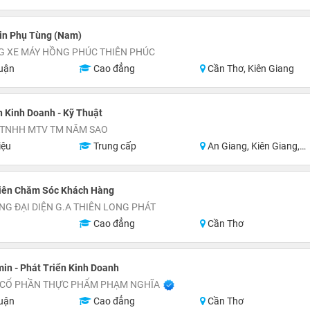
in Phụ Tùng (Nam)
G XE MÁY HỒNG PHÚC THIÊN PHÚC
uận
Cao đẳng
Cần Thơ, Kiên Giang
 Kinh Doanh - Kỹ Thuật
 TNHH MTV TM NĂM SAO
iệu
Trung cấp
An Giang, Kiên Giang, Đồng Tháp, Sóc Trăng, Long An
iên Chăm Sóc Khách Hàng
G ĐẠI DIỆN G.A THIÊN LONG PHÁT
Cao đẳng
Cần Thơ
in - Phát Triển Kinh Doanh
 CỔ PHẦN THỰC PHẨM PHẠM NGHĨA
uận
Cao đẳng
Cần Thơ