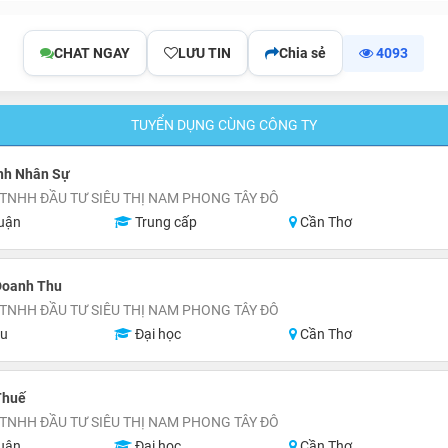
CHAT NGAY
LƯU TIN
Chia sẻ
4093
TUYỂN DỤNG CÙNG CÔNG TY
nh Nhân Sự
TNHH ĐẦU TƯ SIÊU THỊ NAM PHONG TÂY ĐÔ
uận
Trung cấp
Cần Thơ
Doanh Thu
TNHH ĐẦU TƯ SIÊU THỊ NAM PHONG TÂY ĐÔ
ệu
Đại học
Cần Thơ
Thuế
TNHH ĐẦU TƯ SIÊU THỊ NAM PHONG TÂY ĐÔ
uận
Đại học
Cần Thơ