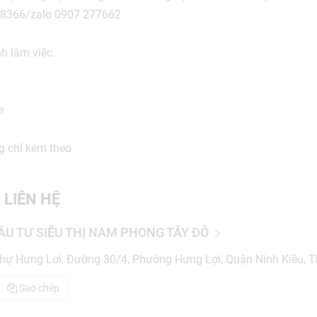
748366/zalo 0907 277662
nh làm việc.
e
g chỉ kèm theo
 LIÊN HỆ
ẦU TƯ SIÊU THỊ NAM PHONG TÂY ĐÔ
thự Hưng Lợi, Đường 30/4, Phường Hưng Lợi, Quận Ninh Kiều, 
Sao chép