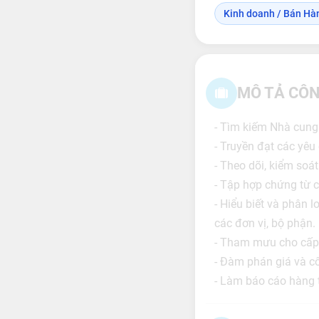
Kinh doanh / Bán Hà
MÔ TẢ CÔN
- Tìm kiếm Nhà cung 
- Truyền đạt các yêu
- Theo dõi, kiểm soá
- Tập hợp chứng từ 
- Hiểu biết và phân 
các đơn vị, bộ phận.
- Tham mưu cho cấp t
- Đàm phán giá và c
- Làm báo cáo hàng 