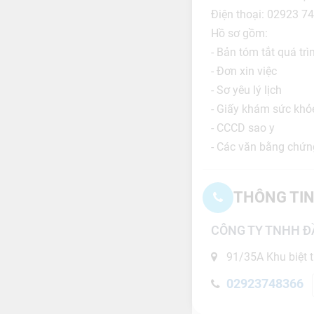
Điện thoại: 02923 
Hồ sơ gồm:
- Bản tóm tắt quá trì
- Đơn xin việc
- Sơ yêu lý lịch
- Giấy khám sức khỏ
- CCCD sao y
- Các văn bằng chứn
THÔNG TIN
CÔNG TY TNHH Đ
91/35A Khu biệt 
02923748366