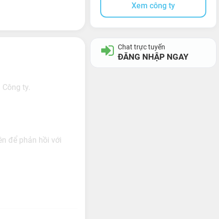
Xem công ty
Chat trực tuyến
ĐĂNG NHẬP NGAY
 Công ty.
ên để phản hồi với