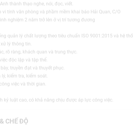
nh thành thạo nghe, nói, đọc, viết.
ạo vi tính văn phòng và phầm mềm khai báo Hải Quan, C/O
nh nghiệm 2 năm trở lên ở vị trí tương đương
ống quản lý chất lượng theo tiêu chuẩn ISO 9001:2015 và hệ th
xử lý thông tin.
c, rõ ràng, khách quan và trung thực.
ệc độc lập và tập thể.
bày, truyền đạt và thuyết phục.
ý, kiểm tra, kiểm soát.
ông việc và thời gian.
 kỷ luật cao, có khả năng chịu được áp lực công việc.
 & CHẾ ĐỘ