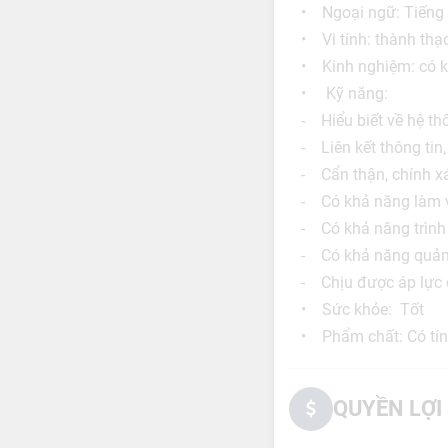
• Ngoại ngữ: Tiếng A
• Vi tính: thành th
• Kinh nghiệm: có ki
• Kỹ năng:
- Hiểu biết về hệ th
- Liên kết thông tin, 
- Cẩn thận, chính xá
- Có khả năng làm vi
- Có khả năng trình 
- Có khả năng quản l
- Chịu được áp lực c
• Sức khỏe: Tốt
• Phẩm chất: Có tính
QUYỀN LỢI