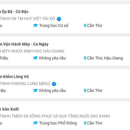
 Ép Bã - Cô Đặc
TNHH SX TM HUY VIỆT TÂY ĐÔ
ệu
Trung học Cơ sở
Cần Thơ
n Vận Hành Máy - Ca Ngày
H MTV NHỰA SINH HỌC HẬU GIANG
Triệu
Không yêu cầu
Cần Thơ, Hậu Giang
n Kiểm Lông Vũ
 TNHH KWONG LUNG MEKO
riệu
Không yêu cầu
Cần Thơ
n Sản Xuất
 TNHH TMDV SX ĐỒNG PHỤC VÀ QUÀ TẶNG NGÔI SAO XANH
ệu
Trung học Phổ thông
Cần Thơ