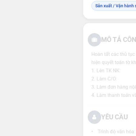
Sản xuất / Vận hành s
MÔ TẢ CÔN
Hoàn tất các thủ tụ
hiện quyết toán tờ k
1. Lên TK NK:
2. Làm C/O:
3. Làm đơn hàng nội
4. Làm thanh toán và
YÊU CẦU
• Trình độ văn hóa: