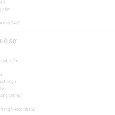
uận
ng năm
ai nạn 24/7
HỒ SƠ
 hạnh kiểm
rú
g chứng )
ỏe
 công chứng )
n hàng Vietcombank