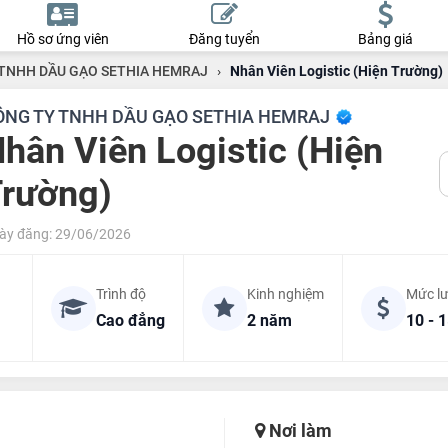
Hồ sơ ứng viên
Đăng tuyển
Bảng giá
TNHH DẦU GẠO SETHIA HEMRAJ
›
Nhân Viên Logistic (Hiện Trường)
ÔNG TY TNHH DẦU GẠO SETHIA HEMRAJ
hân Viên Logistic (Hiện
rường)
ày đăng: 29/06/2026
Trình độ
Kinh nghiệm
Mức l
Cao đẳng
2 năm
10 - 1
Nơi làm