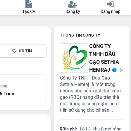
Tạo CV
Đăng ký
Đăng nhập
THÔNG TIN CÔNG TY
CÔNG TY
LƯU TIN
TNHH DẦU
GẠO SETHIA
HEMRAJ
Công Ty TNHH Dầu Gạo
Sethia Hemraj là một trong
ương
những nhà sản xuất dầu cám
5 Triệu
gạo (RBO) hàng đầu trên thế
giới, trang bị công nghệ tiên
tiến sử dụng cho cả sản...
Địa chỉ:
Lô I-3, khu C mở rộng