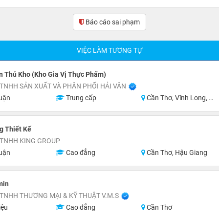
Báo cáo sai phạm
(0)
VIỆC LÀM TƯƠNG TỰ
n Thủ Kho (Kho Gia Vị Thực Phẩm)
TNHH SẢN XUẤT VÀ PHÂN PHỐI HẢI VÂN
uận
Trung cấp
Cần Thơ, Vĩnh Long, An Giang, Kiên Giang, Đồng Tháp, Hậu Giang
g Thiết Kế
 TNHH KING GROUP
uận
Cao đẳng
Cần Thơ, Hậu Giang
min
TNHH THƯƠNG MẠI & KỸ THUẬT V.M.S
iệu
Cao đẳng
Cần Thơ