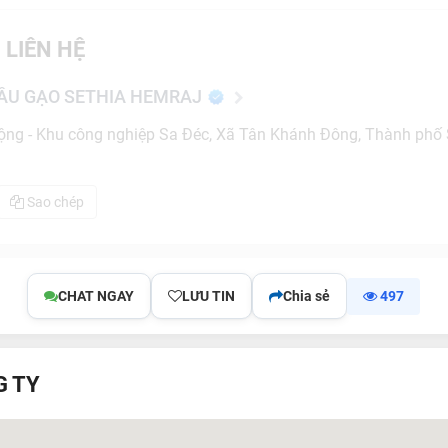
 LIÊN HỆ
ẦU GẠO SETHIA HEMRAJ
rộng - Khu công nghiệp Sa Đéc, Xã Tân Khánh Đông, Thành phố
Sao chép
CHAT NGAY
LƯU TIN
Chia sẻ
497
G TY