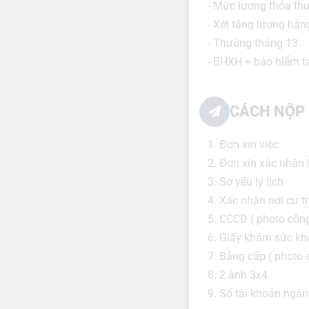
- Mức lương thỏa th
- Xét tăng lương hà
- Thưởng tháng 13
- BHXH + bảo hiểm t
CÁCH NỘP 
1. Đơn xin việc
2. Đơn xin xác nhận
3. Sơ yếu lý lịch
4. Xác nhận nơi cư t
5. CCCD ( photo côn
6. Giấy khám sức kh
7. Bằng cấp ( photo
8. 2 ảnh 3x4
9. Số tài khoản ngâ