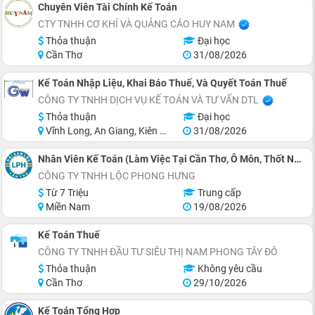
Chuyên Viên Tài Chính Kế Toán
CTY TNHH CƠ KHÍ VÀ QUẢNG CÁO HUY NAM
Thỏa thuận
Đại học
Cần Thơ
31/08/2026
Kế Toán Nhập Liệu, Khai Báo Thuế, Và Quyết Toán Thuế
CÔNG TY TNHH DỊCH VỤ KẾ TOÁN VÀ TƯ VẤN DTL
Thỏa thuận
Đại học
Vĩnh Long, An Giang, Kiên Giang, Đồng Tháp, Hậu Giang, Sóc Trăng
31/08/2026
Nhân Viên Kế Toán (Làm Việc Tại Cần Thơ, Ô Môn, Thốt Nốt, Ngã Bảy, Sađéc, Côn Đảo)
CÔNG TY TNHH LỘC PHONG HƯNG
Từ 7 Triệu
Trung cấp
Miền Nam
19/08/2026
Kế Toán Thuế
CÔNG TY TNHH ĐẦU TƯ SIÊU THỊ NAM PHONG TÂY ĐÔ
Thỏa thuận
Không yêu cầu
Cần Thơ
29/10/2026
Kế Toán Tổng Hợp