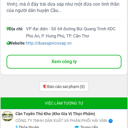
Vinh), mà ở đây trái dừa sáp như một đứa con tinh thần
của người dân huyện Cầu...
Địa chỉ:
VP đại diện - Số 64 đường Bùi Quang Trinh KDC
Phú An, P. Hưng Phú, TP. Cần Thơ
Website:
http://duasapvicosap.vn
Xem công ty
Báo cáo sai phạm
(0)
VIỆC LÀM TƯƠNG TỰ
Cần Tuyển Thủ Kho (Kho Gia Vị Thực Phẩm)
CÔNG TY TNHH SẢN XUẤT VÀ PHÂN PHỐI HẢI VÂN
Thỏa thuận
Trung cấp