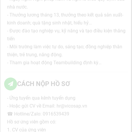
nhà nước.
- Thưởng lương tháng 13, thưởng theo kết quả sản xuất-
kinh doanh; quà tặng sinh nhật, hiếu hỷ…
- Được đào tạo nghiệp vụ, kỹ năng và tạo điều kiện thăng
tiến
- Môi trường làm việc tự do, sáng tạo; đồng nghiệp thân
thiện, trẻ trung, năng động.
- Tham gia hoạt động Teambuilding định kỳ…
CÁCH NỘP HỒ SƠ
- Ứng tuyển qua kênh tuyển dụng
- Hoặc gửi CV về Email: hr@vicosap.vn
☎ Hotline/Zalo: 0916539439
Hồ sơ ứng viên gồm có:
1. CV của ứng viên