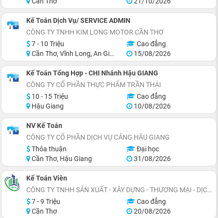
Cần Thơ
21/10/2026
Kế Toán Dịch Vụ/ SERVICE ADMIN
CÔNG TY TNHH KIM LONG MOTOR CẦN THƠ
7 - 10 Triệu
Cao đẳng
Cần Thơ, Vĩnh Long, An Giang, Hậu Giang
15/08/2026
Kế Toán Tổng Hợp - CHI Nhánh Hậu GIANG
CÔNG TY CỔ PHẦN THỰC PHẨM TRẦN THÁI
10 - 15 Triệu
Cao đẳng
Hậu Giang
10/08/2026
NV Kế Toán
CÔNG TY CỔ PHẦN DỊCH VỤ CẢNG HẬU GIANG
Thỏa thuận
Đại học
Cần Thơ, Hậu Giang
31/08/2026
Kế Toán Viên
CÔNG TY TNHH SẢN XUẤT - XÂY DỰNG - THƯƠNG MẠI - DỊCH VỤ NỘI THẤT XANH
7 - 9 Triệu
Cao đẳng
Cần Thơ
20/08/2026