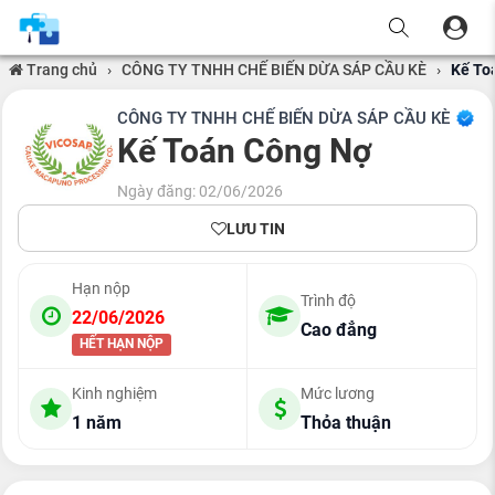
Trang chủ
›
CÔNG TY TNHH CHẾ BIẾN DỪA SÁP CẦU KÈ
›
Kế To
CÔNG TY TNHH CHẾ BIẾN DỪA SÁP CẦU KÈ
Kế Toán Công Nợ
Ngày đăng: 02/06/2026
LƯU TIN
Hạn nộp
Trình độ
22/06/2026
Cao đẳng
HẾT HẠN NỘP
Kinh nghiệm
Mức lương
1 năm
Thỏa thuận