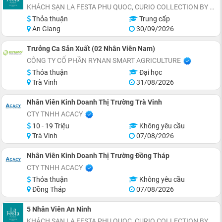
KHÁCH SẠN LA FESTA PHU QUOC, CURIO COLLECTION BY HILTON - TỌA LẠC THỊ TRẤN HOÀNG HÔN, AN THỚI, ĐẶC KHU PHÚ QUỐC
Thỏa thuận
Trung cấp
An Giang
30/09/2026
Trưởng Ca Sản Xuất (02 Nhân Viên Nam)
CÔNG TY CỔ PHẦN RYNAN SMART AGRICULTURE
Thỏa thuận
Đại học
Trà Vinh
31/08/2026
Nhân Viên Kinh Doanh Thị Trường Trà Vinh
CTY TNHH ACACY
10 - 19 Triệu
Không yêu cầu
Trà Vinh
07/08/2026
Nhân Viên Kinh Doanh Thị Trường Đồng Tháp
CTY TNHH ACACY
Thỏa thuận
Không yêu cầu
Đồng Tháp
07/08/2026
5 Nhân Viên An Ninh
KHÁCH SẠN LA FESTA PHU QUOC, CURIO COLLECTION BY HILTON - TỌA LẠC THỊ TRẤN HOÀNG HÔN, AN THỚI, ĐẶC KHU PHÚ QUỐC