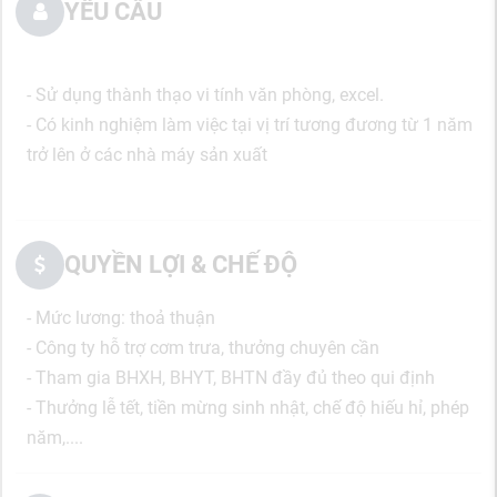
YÊU CẦU
- Sử dụng thành thạo vi tính văn phòng, excel.
- Có kinh nghiệm làm việc tại vị trí tương đương từ 1 năm
trở lên ở các nhà máy sản xuất
QUYỀN LỢI & CHẾ ĐỘ
- Mức lương: thoả thuận
- Công ty hỗ trợ cơm trưa, thưởng chuyên cần
- Tham gia BHXH, BHYT, BHTN đầy đủ theo qui định
- Thưởng lễ tết, tiền mừng sinh nhật, chế độ hiếu hỉ, phép
năm,....