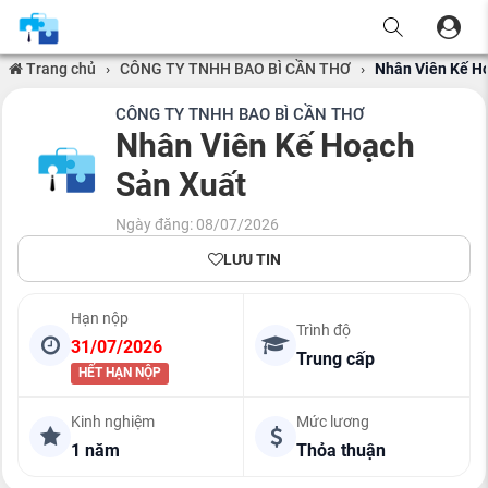
Trang chủ
›
CÔNG TY TNHH BAO BÌ CẦN THƠ
›
Nhân Viên Kế H
CÔNG TY TNHH BAO BÌ CẦN THƠ
Nhân Viên Kế Hoạch
Sản Xuất
Ngày đăng: 08/07/2026
LƯU TIN
Hạn nộp
Trình độ
31/07/2026
Trung cấp
HẾT HẠN NỘP
Kinh nghiệm
Mức lương
1 năm
Thỏa thuận