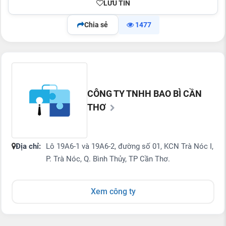
LƯU TIN
Chia sẻ
1477
CÔNG TY TNHH BAO BÌ CẦN
THƠ
Địa chỉ:
Lô 19A6-1 và 19A6-2, đường số 01, KCN Trà Nóc I,
P. Trà Nóc, Q. Bình Thủy, TP Cần Thơ.
Xem công ty