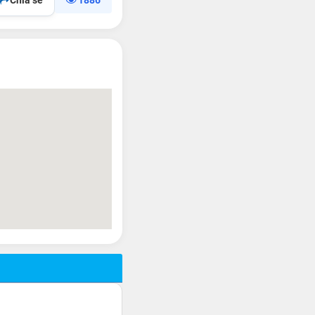
Chia sẻ
1886