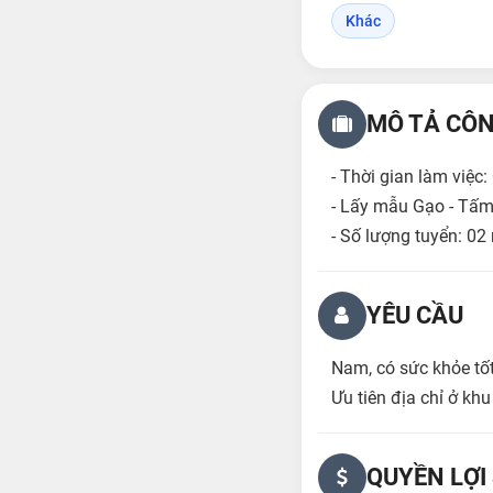
Khác
MÔ TẢ CÔN
- Thời gian làm việc:
- Lấy mẫu Gạo - Tấm
- Số lượng tuyển: 02
YÊU CẦU
Nam, có sức khỏe tốt,
Ưu tiên địa chỉ ở kh
QUYỀN LỢI