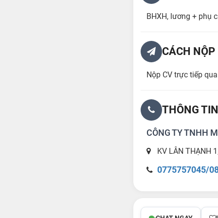
BHXH, lương + phụ c
CÁCH NỘP 
Nộp CV trực tiếp q
THÔNG TIN
CÔNG TY TNHH M
KV LÂN THẠNH 1,
0775757045/0