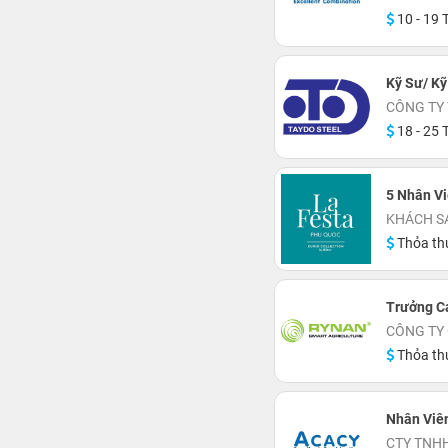
10 - 19 T
Kỹ Sư/ K
CÔNG TY 
18 - 25 T
5 Nhân Vi
Thỏa th
Trưởng C
CÔNG TY
Thỏa th
Nhân Viê
CTY TNH