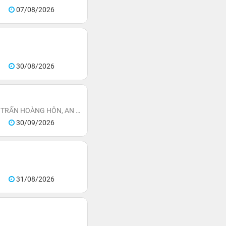
07/08/2026
30/08/2026
KHÁCH SẠN LA FESTA PHU QUOC, CURIO COLLECTION BY HILTON - TỌA LẠC THỊ TRẤN HOÀNG HÔN, AN THỚI, ĐẶC KHU PHÚ QUỐC
30/09/2026
31/08/2026