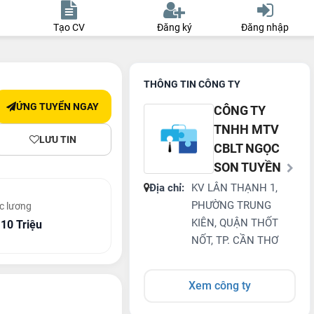
Tạo CV
Đăng ký
Đăng nhập
THÔNG TIN CÔNG TY
ỨNG TUYỂN NGAY
CÔNG TY
TNHH MTV
LƯU TIN
CBLT NGỌC
SON TUYỀN
Địa chỉ:
KV LÂN THẠNH 1,
PHƯỜNG TRUNG
c lương
KIÊN, QUẬN THỐT
 10 Triệu
NỐT, TP. CẦN THƠ
Xem công ty