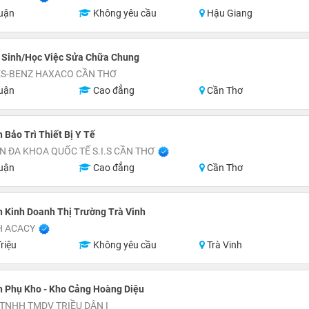
uận
Không yêu cầu
Hậu Giang
 Sinh/Học Việc Sửa Chữa Chung
S-BENZ HAXACO CẦN THƠ
uận
Cao đẳng
Cần Thơ
 Bảo Trì Thiết Bị Y Tế
N ĐA KHOA QUỐC TẾ S.I.S CẦN THƠ
uận
Cao đẳng
Cần Thơ
 Kinh Doanh Thị Trường Trà Vinh
H ACACY
riệu
Không yêu cầu
Trà Vinh
n Phụ Kho - Kho Cảng Hoàng Diệu
TNHH TMDV TRIỀU DÂN I