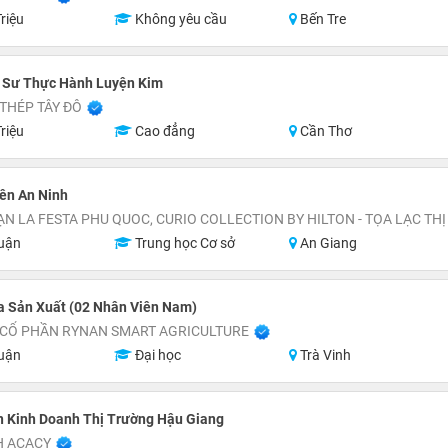
riệu
Không yêu cầu
Bến Tre
ỹ Sư Thực Hành Luyện Kim
THÉP TÂY ĐÔ
riệu
Cao đẳng
Cần Thơ
ên An Ninh
uận
Trung học Cơ sở
An Giang
a Sản Xuất (02 Nhân Viên Nam)
 CỔ PHẦN RYNAN SMART AGRICULTURE
uận
Đại học
Trà Vinh
n Kinh Doanh Thị Trường Hậu Giang
H ACACY