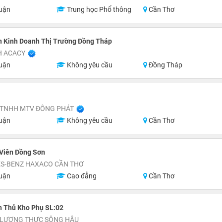
uận
Trung học Phổ thông
Cần Thơ
n Kinh Doanh Thị Trường Đồng Tháp
H ACACY
uận
Không yêu cầu
Đồng Tháp
 TNHH MTV ĐÔNG PHÁT
uận
Không yêu cầu
Cần Thơ
 Viên Đồng Sơn
S-BENZ HAXACO CẦN THƠ
uận
Cao đẳng
Cần Thơ
n Thủ Kho Phụ SL:02
 LƯƠNG THỰC SÔNG HẬU