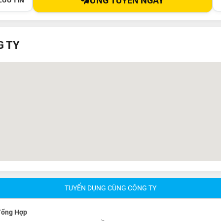
ỨNG TUYỂN NGAY
LƯU TIN
G TY
TUYỂN DỤNG CÙNG CÔNG TY
Tổng Hợp