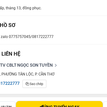
ấp, tháng 13, đồng phục.
HỒ SƠ
ua zalo 0775757045/0817222777
 LIÊN HỆ
TV CBLT NGỌC SON TUYỀN
 PHƯỜNG TÂN LỘC, P. CẦN THƠ
817222777
Sao chép