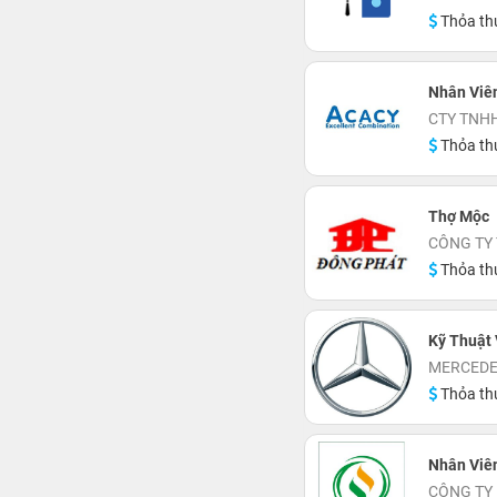
Thỏa th
Nhân Viê
CTY TNH
Thỏa th
Thợ Mộc
CÔNG TY
Thỏa th
Kỹ Thuật
MERCEDE
Thỏa th
Nhân Viê
CÔNG TY