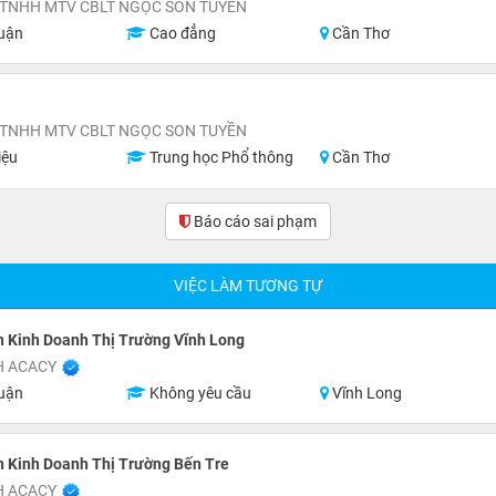
 TNHH MTV CBLT NGỌC SON TUYỀN
uận
Cao đẳng
Cần Thơ
 TNHH MTV CBLT NGỌC SON TUYỀN
iệu
Trung học Phổ thông
Cần Thơ
Báo cáo sai phạm
(0)
VIỆC LÀM TƯƠNG TỰ
 Kinh Doanh Thị Trường Vĩnh Long
H ACACY
uận
Không yêu cầu
Vĩnh Long
 Kinh Doanh Thị Trường Bến Tre
H ACACY