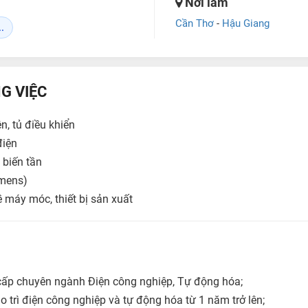
Nơi làm
Cần Thơ
-
Hậu Giang
.
G VIỆC
ện, tủ điều khiển
điện
 biến tần
emens)
ề máy móc, thiết bị sản xuất
cấp chuyên ngành Điện công nghiệp, Tự động hóa;
 trì điện công nghiệp và tự động hóa từ 1 năm trở lên;