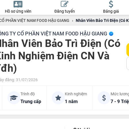
Hồ sơ ứng viên
Đăng tuyển
Bảng giá
CỔ PHẦN VIỆT NAM FOOD HẬU GIANG
›
Nhân Viên Bảo Trì Điện (Có 
ÔNG TY CỔ PHẦN VIỆT NAM FOOD HẬU GIANG
hân Viên Bảo Trì Điện (Có
inh Nghiệm Điện CN Và
Tđh)
ày đăng: 31/07/2026
Trình độ
Kinh nghiệm
Mức lươn
Trung cấp
1 năm
7 - 9 Tri