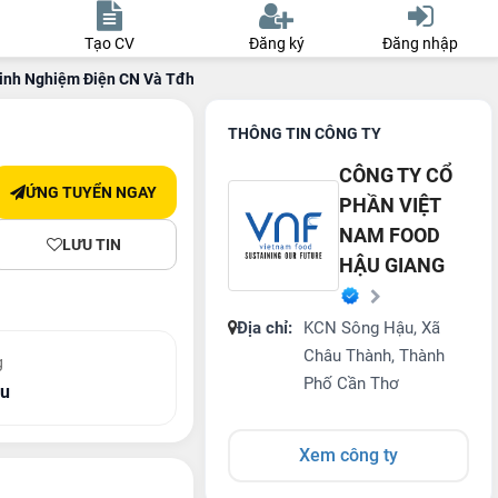
Tạo CV
Đăng ký
Đăng nhập
Kinh Nghiệm Điện CN Và Tđh)
THÔNG TIN CÔNG TY
CÔNG TY CỔ
ỨNG TUYỂN NGAY
PHẦN VIỆT
NAM FOOD
LƯU TIN
HẬU GIANG
Địa chỉ:
KCN Sông Hậu, Xã
Châu Thành, Thành
g
Phố Cần Thơ
ệu
Xem công ty