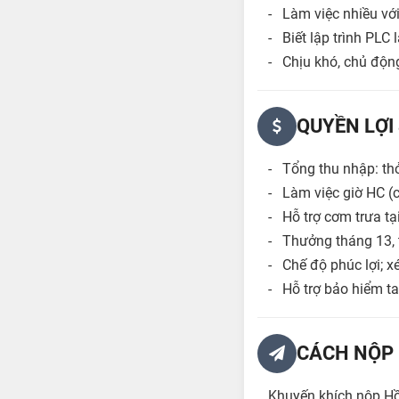
- Làm việc nhiều với
- Biết lập trình PLC là
- Chịu khó, chủ động
QUYỀN LỢI
- Tổng thu nhập: thỏ
- Làm việc giờ HC (c
- Hỗ trợ cơm trưa tạ
- Thưởng tháng 13, t
- Chế độ phúc lợi; x
- Hỗ trợ bảo hiểm ta
CÁCH NỘP 
Khuyến khích nộp Hồ