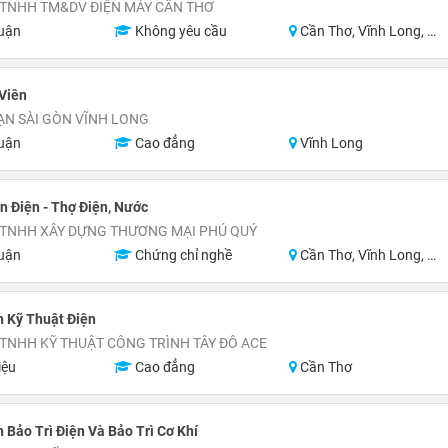
 TNHH TM&DV ĐIỆN MÁY CẦN THƠ
uận
Không yêu cầu
Cần Thơ, Vĩnh Long, Hậu Giang, Sóc Trăng
Viên
ẠN SÀI GÒN VĨNH LONG
uận
Cao đẳng
Vĩnh Long
 Điện - Thợ Điện, Nước
 TNHH XÂY DỰNG THƯƠNG MẠI PHÚ QUÝ
uận
Chứng chỉ nghề
Cần Thơ, Vĩnh Long, Hậu Giang
 Kỹ Thuật Điện
TNHH KỸ THUẬT CÔNG TRÌNH TÂY ĐÔ ACE
iệu
Cao đẳng
Cần Thơ
 Bảo Trì Điện Và Bảo Trì Cơ Khí