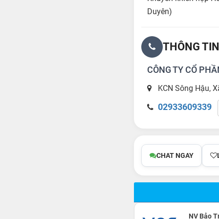
Duyên)
THÔNG TIN
CÔNG TY CỔ PHẦ
KCN Sông Hậu, X
02933609339
CHAT NGAY
NV Bảo Tr