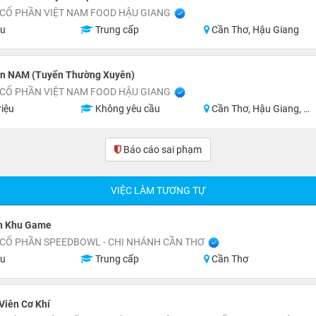
 CỔ PHẦN VIỆT NAM FOOD HẬU GIANG
ệu
Trung cấp
Cần Thơ, Hậu Giang
n NAM (Tuyển Thường Xuyên)
 CỔ PHẦN VIỆT NAM FOOD HẬU GIANG
riệu
Không yêu cầu
Cần Thơ, Hậu Giang, Sóc Trăng
Báo cáo sai phạm
(0)
VIỆC LÀM TƯƠNG TỰ
n Khu Game
 CỔ PHẦN SPEEDBOWL - CHI NHÁNH CẦN THƠ
ệu
Trung cấp
Cần Thơ
Viên Cơ Khí