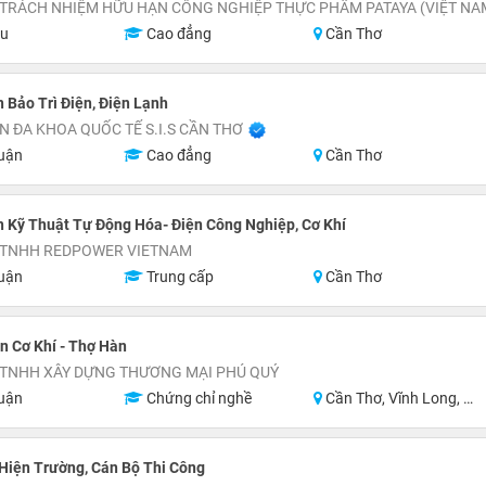
 TRÁCH NHIỆM HỮU HẠN CÔNG NGHIỆP THỰC PHẨM PATAYA (VIỆT NA
ệu
Cao đẳng
Cần Thơ
 Bảo Trì Điện, Điện Lạnh
N ĐA KHOA QUỐC TẾ S.I.S CẦN THƠ
uận
Cao đẳng
Cần Thơ
 Kỹ Thuật Tự Động Hóa- Điện Công Nghiệp, Cơ Khí
 TNHH REDPOWER VIETNAM
uận
Trung cấp
Cần Thơ
 Cơ Khí - Thợ Hàn
 TNHH XÂY DỰNG THƯƠNG MẠI PHÚ QUÝ
uận
Chứng chỉ nghề
Cần Thơ, Vĩnh Long, Hậu Giang, Sóc Trăng
Hiện Trường, Cán Bộ Thi Công