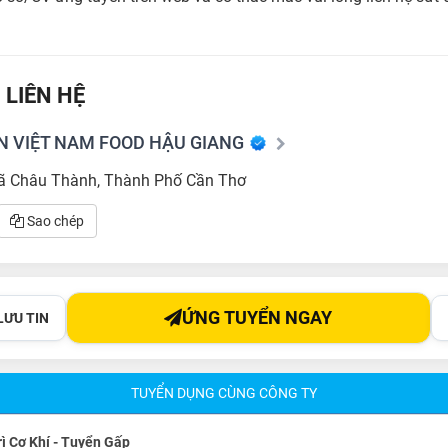
 LIÊN HỆ
N VIỆT NAM FOOD HẬU GIANG
ã Châu Thành, Thành Phố Cần Thơ
Sao chép
ỨNG TUYỂN NGAY
LƯU TIN
TUYỂN DỤNG CÙNG CÔNG TY
ì Cơ Khí - Tuyển Gấp