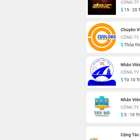
CÔNG TY
15 - 20 T
Chuyên Vi
CÔNG TY
Thỏa th
Nhân Viên
CÔNG TY 
Từ 10 Tr
Nhân Viê
CÔNG TY 
5 - 10 Tr
Cộng Tác