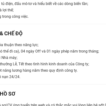
 tủ điện, đấu mô-tơ và hiểu biết về các dòng biến tần;
 lợi thế;
 trong công việc.
 & CHẾ ĐỘ
a thuận theo năng lực;
ó thể đi ca), 04 ngày Off và 01 ngày phép năm trong tháng;
i Nhà máy;
hưởng Lễ, Tết theo tình hình kinh doanh của Công ty;
ét nâng lương hàng năm theo quy định công ty.
i nạn 24/24.
HỒ SƠ
 sơ/CV ứng tuyển trên web và có thắc mắc vui lòng liên hệ sđ