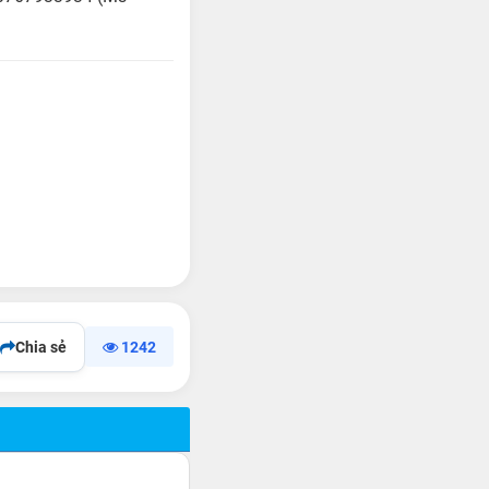
Chia sẻ
1242