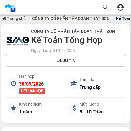
Trang chủ
›
CÔNG TY CỔ PHẨN TẬP ĐOÀN THẤT SƠN
›
Kế Toá
CÔNG TY CỔ PHẨN TẬP ĐOÀN THẤT SƠN
Kế Toán Tổng Hợp
Ngày đăng: 04/05/2026
LƯU TIN
Hạn nộp
Trình độ
30/05/2026
Trung cấp
HẾT HẠN NỘP
Kinh nghiệm
Mức lương
1 năm
8 - 10 Triệu