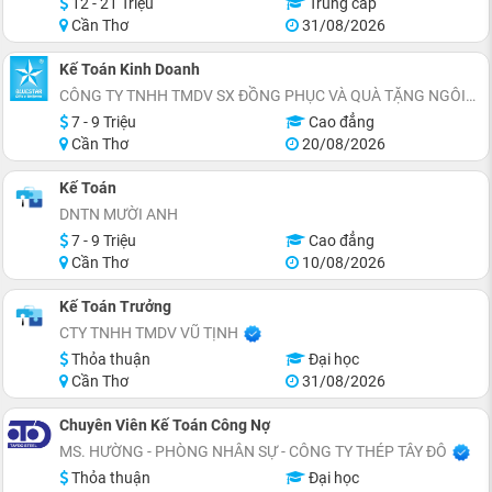
12 - 21 Triệu
Trung cấp
Cần Thơ
31/08/2026
Kế Toán Kinh Doanh
CÔNG TY TNHH TMDV SX ĐỒNG PHỤC VÀ QUÀ TẶNG NGÔI SAO XANH
7 - 9 Triệu
Cao đẳng
Cần Thơ
20/08/2026
Kế Toán
DNTN MƯỜI ANH
7 - 9 Triệu
Cao đẳng
Cần Thơ
10/08/2026
Kế Toán Trưởng
CTY TNHH TMDV VŨ TỊNH
Thỏa thuận
Đại học
Cần Thơ
31/08/2026
Chuyên Viên Kế Toán Công Nợ
MS. HƯỜNG - PHÒNG NHÂN SỰ - CÔNG TY THÉP TÂY ĐÔ
Thỏa thuận
Đại học