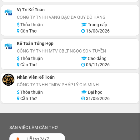
Vị Trí Kế Toán
CÔNG TY TNHH VÀNG BẠC ĐÁ QUÝ ĐỖ HẰNG
Thỏa thuận
Trung cấp
Cần Thơ
16/08/2026
Kế Toán Tổng Hợp
CÔNG TY TNHH MTV CBLT NGỌC SON TUYỀN
Thỏa thuận
Cao đẳng
Cần Thơ
05/11/2026
Nhân Viên Kế Toán
CÔNG TY TNHH TMDV PHÁP LÝ GIA MINH
Thỏa thuận
Đại học
Cần Thơ
31/08/2026
SÀN VIỆC LÀM CẦN THƠ
Hỗ trợ 24/7