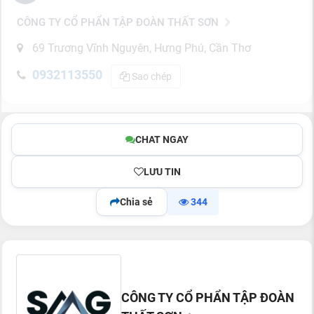
CÔNG TY CỔ PHẨN TẬP ĐOÀN THẤT SƠN
69 Trương Vĩnh Nguyên, Hưng Phú, Cần Thơ
0932113550
Sao chép
CHAT NGAY
LƯU TIN
Chia sẻ
344
CÔNG TY CỔ PHẨN TẬP ĐOÀN