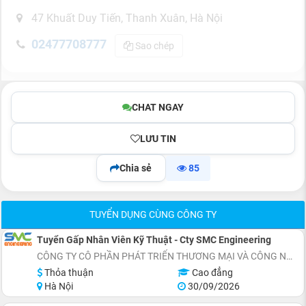
47 Khuất Duy Tiến, Thanh Xuân, Hà Nội
02477708777
Sao chép
CHAT NGAY
LƯU TIN
Chia sẻ
85
TUYỂN DỤNG CÙNG CÔNG TY
Tuyển Gấp Nhân Viên Kỹ Thuật - Cty SMC Engineering
CÔNG TY CÔ PHẦN PHÁT TRIỂN THƯƠNG MẠI VÀ CÔNG NGHỆ SMC ENGINEERING
Thỏa thuận
Cao đẳng
Hà Nội
30/09/2026