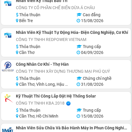
Nhân Viên Kỹ Thuật Bảo Trì
CÔNG TY CỔ PHẦN CHẾ BIẾN DỪA Á CHÂU
Thỏa thuận
Cao đẳng
Bến Tre
15/08/2026
Nhân Viên Kỹ Thuật Tự Động Hóa- Điện Công Nghiệp, Cơ Khí
CÔNG TY TNHH REDPOWER VIETNAM
Thỏa thuận
Trung cấp
Cần Thơ
04/09/2026
Công Nhân Cơ Khí - Thợ Hàn
CÔNG TY TNHH XÂY DỰNG THƯƠNG MẠI PHÚ QUÝ
Thỏa thuận
Chứng chỉ nghề
Cần Thơ, Vĩnh Long, Hậu Giang, Sóc Trăng
31/08/2026
Kỹ Thuật Thi Công Lắp Đặt Hệ Thống Solar
CÔNG TY TNHH KBA.2018
Thỏa thuận
Trung cấp
Cần Thơ, Hồ Chí Minh
15/08/2026
Nhân Viên Sửa Chữa Và Bảo Hành Máy In Phun Công Nghiệp