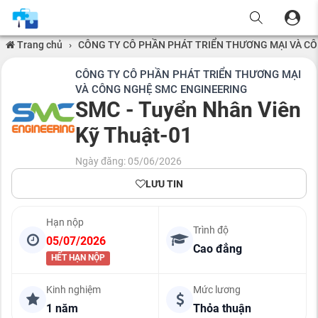
Trang chủ
›
CÔNG TY CÔ PHẦN PHÁT TRIỂN THƯƠNG MẠI VÀ C
CÔNG TY CÔ PHẦN PHÁT TRIỂN THƯƠNG MẠI
VÀ CÔNG NGHỆ SMC ENGINEERING
SMC - Tuyển Nhân Viên
Kỹ Thuật-01
Ngày đăng: 05/06/2026
LƯU TIN
Hạn nộp
Trình độ
05/07/2026
Cao đẳng
HẾT HẠN NỘP
Kinh nghiệm
Mức lương
1 năm
Thỏa thuận