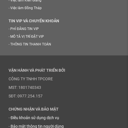
-
Việc làm Kiên Giang
-
Việc làm Đồng Tháp
TIN VIP VÀ CHUYỂN KHOẢN
-
PHÍ ĐĂNG TIN VIP
-
MÔ TẢ VỊ TRÍ ĐẶT VIP
-
THÔNG TIN THANH TOÁN
VẬN HÀNH VÀ PHÁT TRIỂN BỞI
CÔNG TY TNHH TPCORE
MST: 1801740343
SĐT: 0977.254.157
CHỨNG NHẬN VÀ BẢO MẬT
-
Điều khoản sử dụng dịch vụ
-
Bảo mật thông tin người dùng