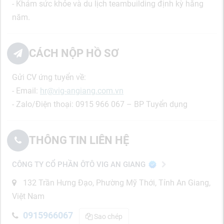
- Khám sức khỏe và du lịch teambuilding định kỳ hằng
năm.
CÁCH NỘP HỒ SƠ
Gửi CV ứng tuyển về:
- Email:
hr@vig-angiang.com.vn
- Zalo/Điện thoại: 0915 966 067 – BP Tuyển dụng
THÔNG TIN LIÊN HỆ
CÔNG TY CỔ PHẦN ÔTÔ VIG AN GIANG
132 Trần Hưng Đạo, Phường Mỹ Thới, Tỉnh An Giang,
Việt Nam
0915966067
Sao chép