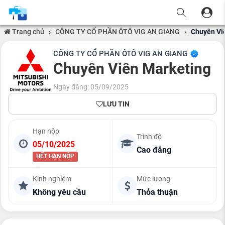
Trang chủ
›
CÔNG TY CỔ PHẦN ÔTÔ VIG AN GIANG
›
Chuyên Vi
CÔNG TY CỔ PHẦN ÔTÔ VIG AN GIANG
Chuyên Viên Marketing
Ngày đăng: 05/09/2025
LƯU TIN
Hạn nộp
Trình độ
05/10/2025
Cao đẳng
HẾT HẠN NỘP
Kinh nghiệm
Mức lương
Không yêu cầu
Thỏa thuận