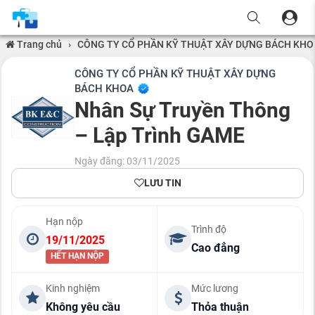
Trang chủ
›
CÔNG TY CỔ PHẦN KỸ THUẬT XÂY DỰNG BÁCH KHO
CÔNG TY CỔ PHẦN KỸ THUẬT XÂY DỰNG
BÁCH KHOA
Nhân Sự Truyền Thông
– Lập Trình GAME
Ngày đăng: 03/11/2025
LƯU TIN
Hạn nộp
Trình độ
19/11/2025
Cao đẳng
HẾT HẠN NỘP
Kinh nghiệm
Mức lương
Không yêu cầu
Thỏa thuận