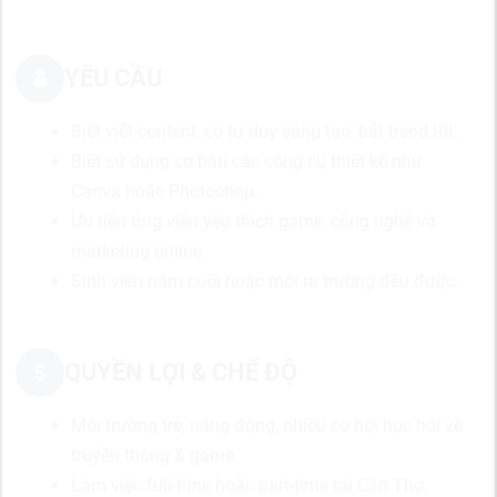
YÊU CẦU
Biết viết content, có tư duy sáng tạo, bắt trend tốt.
Biết sử dụng cơ bản các công cụ thiết kế như
Canva hoặc Photoshop.
Ưu tiên ứng viên yêu thích game, công nghệ và
marketing online.
Sinh viên năm cuối hoặc mới ra trường đều được.
QUYỀN LỢI & CHẾ ĐỘ
Môi trường trẻ, năng động, nhiều cơ hội học hỏi về
truyền thông & game.
Làm việc full-time hoặc part-time tại Cần Thơ.