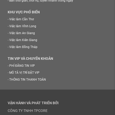
-
Bán thời gian, thời vụ, tuyển nhanh trong ngày
KHU VỰC PHỔ BIẾN
-
Việc làm Cần Thơ
-
Việc làm Vĩnh Long
-
Việc làm An Giang
-
Việc làm Kiên Giang
-
Việc làm Đồng Tháp
TIN VIP VÀ CHUYỂN KHOẢN
-
PHÍ ĐĂNG TIN VIP
-
MÔ TẢ VỊ TRÍ ĐẶT VIP
-
THÔNG TIN THANH TOÁN
VẬN HÀNH VÀ PHÁT TRIỂN BỞI
CÔNG TY TNHH TPCORE