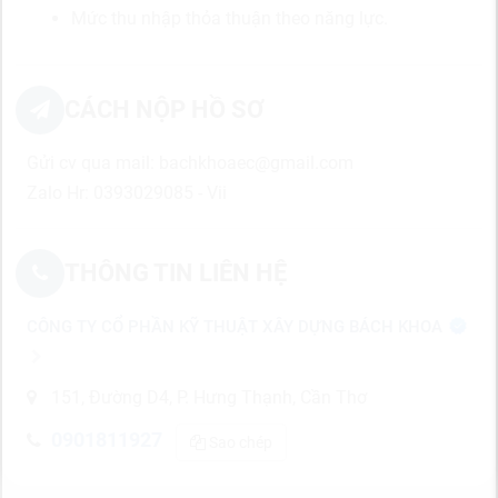
Mức thu nhập thỏa thuận theo năng lực.
CÁCH NỘP HỒ SƠ
Gửi cv qua mail: bachkhoaec@gmail.com
Zalo Hr: 0393029085 - Vii
THÔNG TIN LIÊN HỆ
CÔNG TY CỔ PHẦN KỸ THUẬT XÂY DỰNG BÁCH KHOA
151, Đường D4, P. Hưng Thạnh, Cần Thơ
0901811927
Sao chép