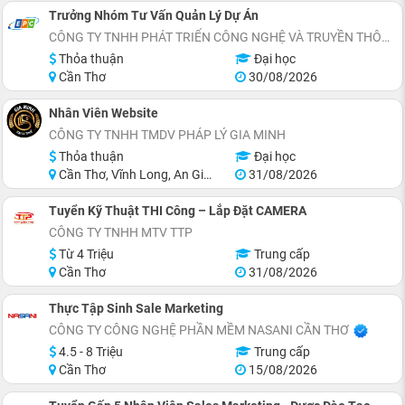
Trưởng Nhóm Tư Vấn Quản Lý Dự Án
CÔNG TY TNHH PHÁT TRIỂN CÔNG NGHỆ VÀ TRUYỀN THÔNG EPC
Thỏa thuận
Đại học
Cần Thơ
30/08/2026
Nhân Viên Website
CÔNG TY TNHH TMDV PHÁP LÝ GIA MINH
Thỏa thuận
Đại học
Cần Thơ, Vĩnh Long, An Giang, Kiên Giang, Đồng Tháp, Tiền Giang
31/08/2026
Tuyển Kỹ Thuật THI Công – Lắp Đặt CAMERA
CÔNG TY TNHH MTV TTP
Từ 4 Triệu
Trung cấp
Cần Thơ
31/08/2026
Thực Tập Sinh Sale Marketing
CÔNG TY CÔNG NGHỆ PHẦN MỀM NASANI CẦN THƠ
4.5 - 8 Triệu
Trung cấp
Cần Thơ
15/08/2026