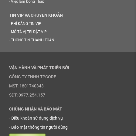
-
Việc làm Đồng Tháp
TIN VIP VÀ CHUYỂN KHOẢN
-
PHÍ ĐĂNG TIN VIP
-
MÔ TẢ VỊ TRÍ ĐẶT VIP
-
THÔNG TIN THANH TOÁN
VẬN HÀNH VÀ PHÁT TRIỂN BỞI
CÔNG TY TNHH TPCORE
MST: 1801740343
SĐT: 0977.254.157
CHỨNG NHẬN VÀ BẢO MẬT
-
Điều khoản sử dụng dịch vụ
-
Bảo mật thông tin người dùng