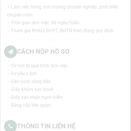
− Làm việc trong môi trường chuyên nghiệp, phát triển
chuyên môn.
− Thời gian làm việc: 06 ngày/tuần.
− Tham gia BHXH, BHYT, BHTN theo đúng quy định.
CÁCH NỘP HỒ SƠ
− CV mô tả quá trình làm việc
− Sơ yếu lí lịch
− Căn cước công dân
− Giấy khám sức khoẻ
− Giấy xác nhận hạnh kiểm
− Bằng cấp liên quan.
THÔNG TIN LIÊN HỆ