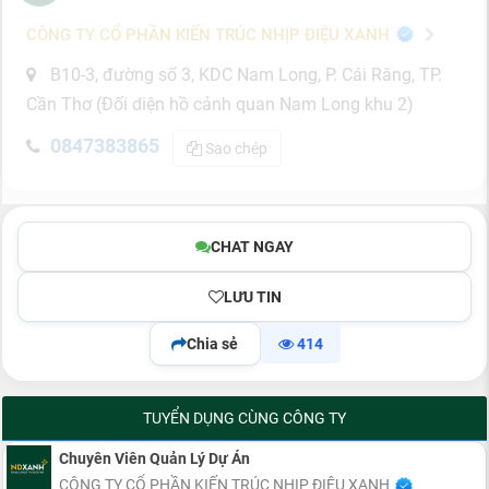
CÔNG TY CỔ PHẦN KIẾN TRÚC NHỊP ĐIỆU XANH
B10-3, đường số 3, KDC Nam Long, P. Cái Răng, TP.
Cần Thơ (Đối diện hồ cảnh quan Nam Long khu 2)
0847383865
Sao chép
CHAT NGAY
LƯU TIN
Chia sẻ
414
TUYỂN DỤNG CÙNG CÔNG TY
Chuyên Viên Quản Lý Dự Án
CÔNG TY CỔ PHẦN KIẾN TRÚC NHỊP ĐIỆU XANH