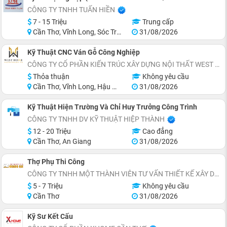
CÔNG TY TNHH TUẤN HIỀN
7 - 15 Triệu
Trung cấp
Cần Thơ, Vĩnh Long, Sóc Trăng, Cà Mau
31/08/2026
Kỹ Thuật CNC Ván Gỗ Công Nghiệp
CÔNG TY CỔ PHẦN KIẾN TRÚC XÂY DỰNG NỘI THẤT WEST HOME
Thỏa thuận
Không yêu cầu
Cần Thơ, Vĩnh Long, Hậu Giang
31/08/2026
Kỹ Thuật Hiện Trường Và Chỉ Huy Trưởng Công Trình
CÔNG TY TNHH DV KỸ THUẬT HIỆP THÀNH
12 - 20 Triệu
Cao đẳng
Cần Thơ, An Giang
31/08/2026
Thợ Phụ Thi Công
CÔNG TY TNHH MỘT THÀNH VIÊN TƯ VẤN THIẾT KẾ XÂY DỰNG HOÀNG QUI
5 - 7 Triệu
Không yêu cầu
Cần Thơ
31/08/2026
Kỹ Sư Kết Cấu