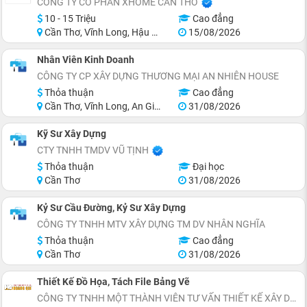
CÔNG TY CỔ PHẦN XHOME CẦN THƠ
10 - 15 Triệu
Cao đẳng
Cần Thơ, Vĩnh Long, Hậu Giang, Sóc Trăng
15/08/2026
Nhân Viên Kinh Doanh
CÔNG TY CP XÂY DỰNG THƯƠNG MẠI AN NHIÊN HOUSE
Thỏa thuận
Cao đẳng
Cần Thơ, Vĩnh Long, An Giang, Đồng Tháp, Cà Mau, Long An
31/08/2026
Kỹ Sư Xây Dựng
CTY TNHH TMDV VŨ TỊNH
Thỏa thuận
Đại học
Cần Thơ
31/08/2026
Kỷ Sư Cầu Đường, Kỷ Sư Xây Dựng
CÔNG TY TNHH MTV XÂY DỰNG TM DV NHÂN NGHĨA
Thỏa thuận
Cao đẳng
Cần Thơ
31/08/2026
Thiết Kế Đồ Họa, Tách File Bảng Vẽ
CÔNG TY TNHH MỘT THÀNH VIÊN TƯ VẤN THIẾT KẾ XÂY DỰNG HOÀNG QUI