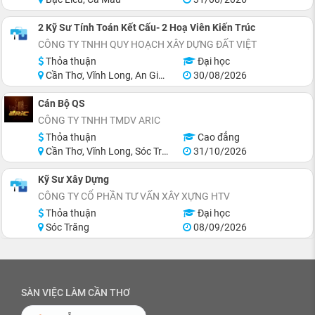
2 Kỹ Sư Tính Toán Kết Cấu- 2 Hoạ Viên Kiến Trúc
CÔNG TY TNHH QUY HOẠCH XÂY DỰNG ĐẤT VIỆT
Thỏa thuận
Đại học
Cần Thơ, Vĩnh Long, An Giang, Đồng Tháp, Trà Vinh, Miền Nam
30/08/2026
Cán Bộ QS
CÔNG TY TNHH TMDV ARIC
Thỏa thuận
Cao đẳng
Cần Thơ, Vĩnh Long, Sóc Trăng, Bạc Liêu, Cà Mau
31/10/2026
Kỹ Sư Xây Dựng
CÔNG TY CỔ PHẦN TƯ VẤN XÂY XỰNG HTV
Thỏa thuận
Đại học
Sóc Trăng
08/09/2026
SÀN VIỆC LÀM CẦN THƠ