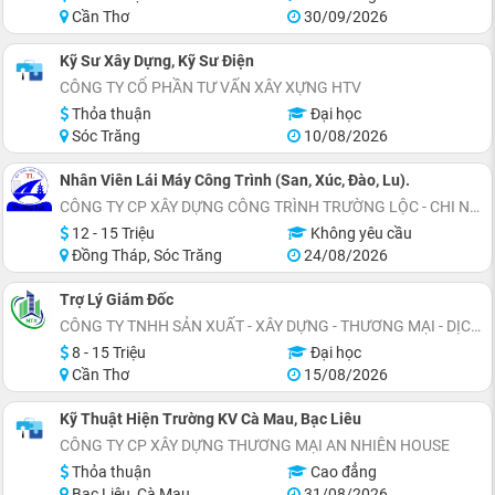
Cần Thơ
30/09/2026
Kỹ Sư Xây Dựng, Kỹ Sư Điện
CÔNG TY CỔ PHẦN TƯ VẤN XÂY XỰNG HTV
Thỏa thuận
Đại học
Sóc Trăng
10/08/2026
Nhân Viên Lái Máy Công Trình (San, Xúc, Đào, Lu).
CÔNG TY CP XÂY DỰNG CÔNG TRÌNH TRƯỜNG LỘC - CHI NHÁNH CẦN THƠ
12 - 15 Triệu
Không yêu cầu
Đồng Tháp, Sóc Trăng
24/08/2026
Trợ Lý Giám Đốc
CÔNG TY TNHH SẢN XUẤT - XÂY DỰNG - THƯƠNG MẠI - DỊCH VỤ NỘI THẤT XANH
8 - 15 Triệu
Đại học
Cần Thơ
15/08/2026
Kỹ Thuật Hiện Trường KV Cà Mau, Bạc Liêu
CÔNG TY CP XÂY DỰNG THƯƠNG MẠI AN NHIÊN HOUSE
Thỏa thuận
Cao đẳng
Bạc Liêu, Cà Mau
31/08/2026