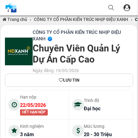
Trang chủ
›
CÔNG TY CỔ PHẦN KIẾN TRÚC NHỊP ĐIỆU XANH
›
C
CÔNG TY CỔ PHẦN KIẾN TRÚC NHỊP ĐIỆU
XANH
Chuyên Viên Quản Lý
Dự Án Cấp Cao
Ngày đăng: 19/05/2026
LƯU TIN
Hạn nộp
Trình độ
22/05/2026
Đại học
HẾT HẠN NỘP
Kinh nghiệm
Mức lương
3 năm
20 - 30 Triệu