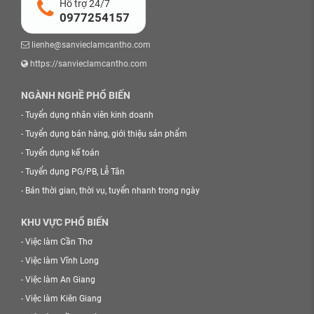
Hỗ trợ 24/7
0977254157
lienhe@sanvieclamcantho.com
https://sanvieclamcantho.com
NGÀNH NGHỀ PHỔ BIẾN
-
Tuyển dụng nhân viên kinh doanh
-
Tuyển dụng bán hàng, giới thiệu sản phẩm
-
Tuyển dụng kế toán
-
Tuyển dụng PG/PB, Lễ Tân
-
Bán thời gian, thời vụ, tuyển nhanh trong ngày
KHU VỰC PHỔ BIẾN
-
Việc làm Cần Thơ
-
Việc làm Vĩnh Long
-
Việc làm An Giang
-
Việc làm Kiên Giang