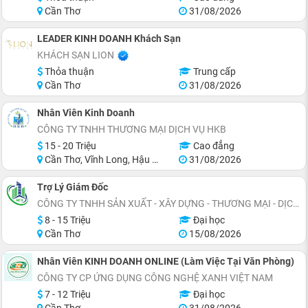
Cần Thơ
31/08/2026
LEADER KINH DOANH Khách Sạn
KHÁCH SẠN LION
Thỏa thuận
Trung cấp
Cần Thơ
31/08/2026
Nhân Viên Kinh Doanh
CÔNG TY TNHH THƯƠNG MẠI DỊCH VỤ HKB
15 - 20 Triệu
Cao đẳng
Cần Thơ, Vĩnh Long, Hậu Giang, Sóc Trăng, Bạc Liêu, Cà Mau
31/08/2026
Trợ Lý Giám Đốc
CÔNG TY TNHH SẢN XUẤT - XÂY DỰNG - THƯƠNG MẠI - DỊCH VỤ NỘI THẤT XANH
8 - 15 Triệu
Đại học
Cần Thơ
15/08/2026
Nhân Viên KINH DOANH ONLINE (Làm Việc Tại Văn Phòng)
CÔNG TY CP ỨNG DỤNG CÔNG NGHỆ XANH VIỆT NAM
7 - 12 Triệu
Đại học
Cần Thơ
31/08/2026