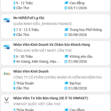
9 - 12 Triệu
Cao đẳng
Cần Thơ
03/11/2026
Nv Hđlđ(Full Lg Cb)
QUẬN NINH KIỀU_SHINHAN FINANCE
7.5 - 12.5 Triệu
Trung học Phổ thông
Cần Thơ
30/08/2026
Nhân Viên Kinh Doanh Và Chăm Sóc Khách Hàng
TỔNG KHO SƠN VIỆT NHẬT CẦN THƠ
6 - 30 Triệu
Không yêu cầu
An Giang, Kiên Giang, Hậu Giang, Sóc Trăng, Bạc Liêu, Cà Mau
31/08/2026
Nhân Viên Kinh Doanh
CÔNG TY CỔ PHẦN CHỨNG NHẬN VÀ KIỂM NGHIỆM FAO
Thỏa thuận
Đại học
Cần Thơ
31/08/2026
Nhân Viên Tư Vấn Bán Hàng (XE Ô Tô VINFAST)
VINFAST QUỐC VIỆT CẦN THƠ
Thỏa thuận
Cao đẳng