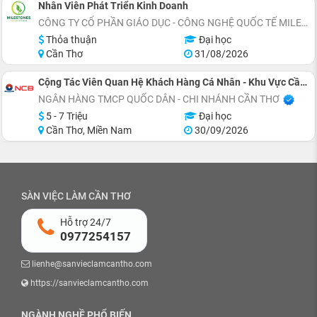
Nhân Viên Phát Triển Kinh Doanh
CÔNG TY CỔ PHẦN GIÁO DỤC - CÔNG NGHỆ QUỐC TẾ MILESTONES
Thỏa thuận
Đại học
Cần Thơ
31/08/2026
Cộng Tác Viên Quan Hệ Khách Hàng Cá Nhân - Khu Vực Cần Thơ
NGÂN HÀNG TMCP QUỐC DÂN - CHI NHÁNH CẦN THƠ
5 - 7 Triệu
Đại học
Cần Thơ, Miền Nam
30/09/2026
SÀN VIỆC LÀM CẦN THƠ
Hỗ trợ 24/7
0977254157
lienhe@sanvieclamcantho.com
https://sanvieclamcantho.com
NGÀNH NGHỀ PHỔ BIẾN