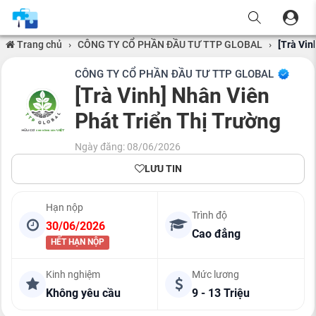
Trang chủ
›
CÔNG TY CỔ PHẦN ĐẦU TƯ TTP GLOBAL
›
[Trà Vin
CÔNG TY CỔ PHẦN ĐẦU TƯ TTP GLOBAL
[Trà Vinh] Nhân Viên
Phát Triển Thị Trường
Ngày đăng: 08/06/2026
LƯU TIN
Hạn nộp
Trình độ
30/06/2026
Cao đẳng
HẾT HẠN NỘP
Kinh nghiệm
Mức lương
Không yêu cầu
9 - 13 Triệu