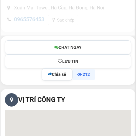
Xuân Mai Tower, Hà Cầu, Hà Đông, Hà Nội
0965576453
Sao chép
CHAT NGAY
LƯU TIN
Chia sẻ
212
VỊ TRÍ CÔNG TY