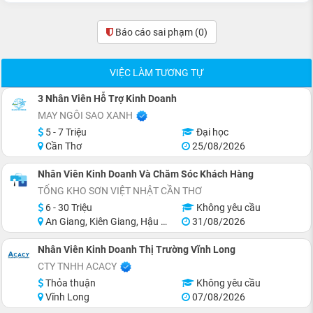
Báo cáo sai phạm
(0)
VIỆC LÀM TƯƠNG TỰ
3 Nhân Viên Hỗ Trợ Kinh Doanh
MAY NGÔI SAO XANH
5 - 7 Triệu
Đại học
Cần Thơ
25/08/2026
Nhân Viên Kinh Doanh Và Chăm Sóc Khách Hàng
TỔNG KHO SƠN VIỆT NHẬT CẦN THƠ
6 - 30 Triệu
Không yêu cầu
An Giang, Kiên Giang, Hậu Giang, Sóc Trăng, Bạc Liêu, Cà Mau
31/08/2026
Nhân Viên Kinh Doanh Thị Trường Vĩnh Long
CTY TNHH ACACY
Thỏa thuận
Không yêu cầu
Vĩnh Long
07/08/2026