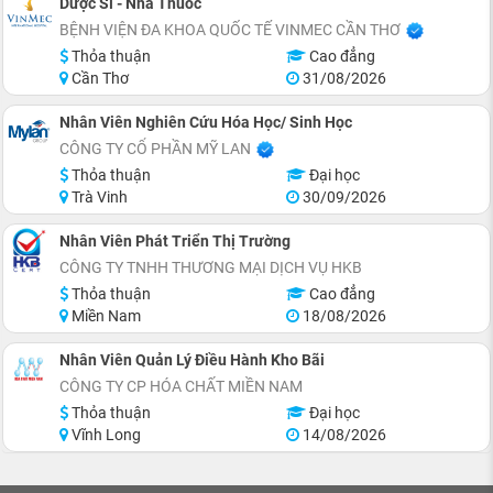
Dược Sĩ - Nhà Thuốc
BỆNH VIỆN ĐA KHOA QUỐC TẾ VINMEC CẦN THƠ
Thỏa thuận
Cao đẳng
Cần Thơ
31/08/2026
Nhân Viên Nghiên Cứu Hóa Học/ Sinh Học
CÔNG TY CỔ PHẦN MỸ LAN
Thỏa thuận
Đại học
Trà Vinh
30/09/2026
Nhân Viên Phát Triển Thị Trường
CÔNG TY TNHH THƯƠNG MẠI DỊCH VỤ HKB
Thỏa thuận
Cao đẳng
Miền Nam
18/08/2026
Nhân Viên Quản Lý Điều Hành Kho Bãi
CÔNG TY CP HÓA CHẤT MIỀN NAM
Thỏa thuận
Đại học
Vĩnh Long
14/08/2026