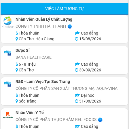
VIỆC LÀM TƯƠNG TỰ
Nhân Viên Quản Lý Chất Lượng
CÔNG TY TNHH HẢI THANH
Thỏa thuận
Cao đẳng
Cần Thơ, Hậu Giang
15/08/2026
Dược Sĩ
SANA HEALTHCARE
6 - 8 Triệu
Cao đẳng
Cần Thơ
30/09/2026
R&D - Làm Việc Tại Sóc Trăng
CÔNG TY CỔ PHẦN SẢN XUẤT THƯƠNG MẠI AQUA-VINA
Thỏa thuận
Đại học
Sóc Trăng
31/08/2026
Nhân Viên Y Tế
CÔNG TY CỔ PHẦN THỰC PHẨM RELIFOODS
Thỏa thuận
Cao đẳng