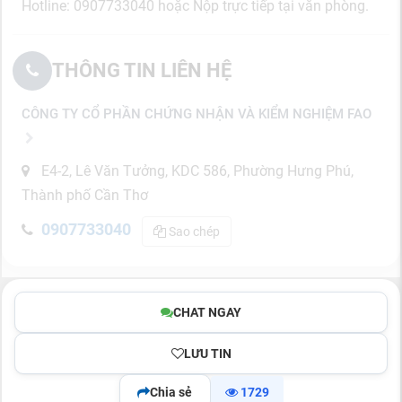
Hotline: 0907733040 hoặc Nộp trực tiếp tại văn phòng.
THÔNG TIN LIÊN HỆ
CÔNG TY CỔ PHẦN CHỨNG NHẬN VÀ KIỂM NGHIỆM FAO
E4-2, Lê Văn Tưởng, KDC 586, Phường Hưng Phú,
Thành phố Cần Thơ
0907733040
Sao chép
CHAT NGAY
LƯU TIN
Chia sẻ
1729