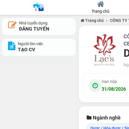
Trang chủ
Trang chủ
›
CÔNG TY 
Nhà tuyển dụng
ĐĂNG TUYỂN
C
C
Người tìm việc
TẠO CV
D
Ng
Hạn nộp
31/08/2026
Ngành nghề
Dược / Hóa dược / Si