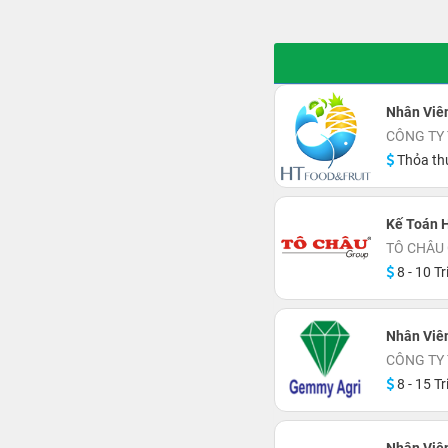
Nhân Viê
CÔNG TY
Thỏa th
Kế Toán H
TÔ CHÂU
8 - 10 Tr
Nhân Viên
CÔNG TY
8 - 15 Tr