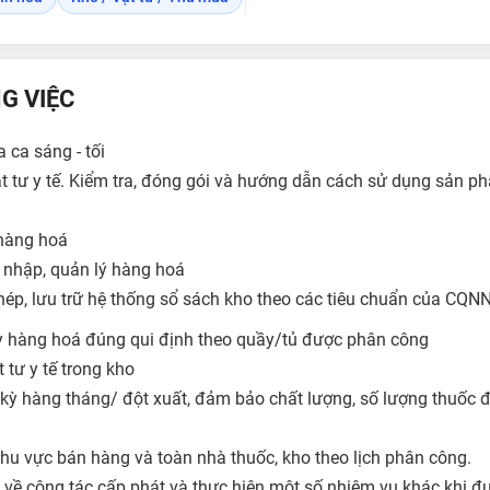
G VIỆC
 ca sáng - tối
t tư y tế. Kiểm tra, đóng gói và hướng dẫn cách sử dụng sản 
hàng hoá
 nhập, quản lý hàng hoá
chép, lưu trữ hệ thống sổ sách kho theo các tiêu chuẩn của CQN
 hàng hoá đúng qui định theo quầy/tủ được phân công
 tư y tế trong kho
kỳ hàng tháng/ đột xuất, đảm bảo chất lượng, số lượng thuốc
hu vực bán hàng và toàn nhà thuốc, kho theo lịch phân công.
về công tác cấp phát và thực hiện một số nhiệm vụ khác khi đư