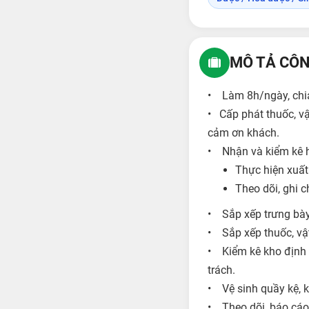
MÔ TẢ CÔN
• Làm 8h/ngày, chia
• Cấp phát thuốc, vậ
cảm ơn khách.
• Nhận và kiểm kê 
Thực hiện xuất
Theo dõi, ghi 
• Sắp xếp trưng bày
• Sắp xếp thuốc, vật
• Kiểm kê kho định 
trách.
• Vệ sinh quầy kệ, k
• Theo dõi, báo cáo 