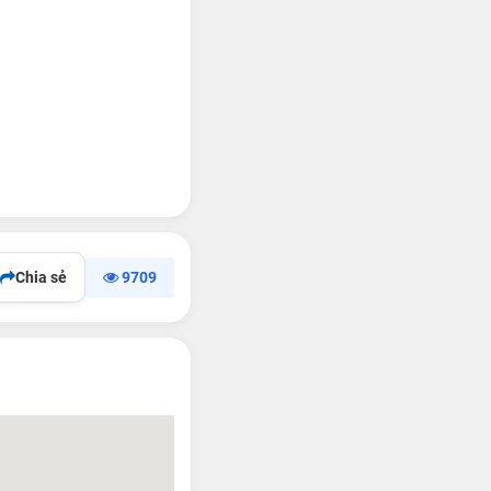
Chia sẻ
9709