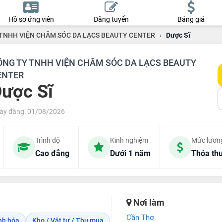
Hồ sơ ứng viên
Đăng tuyển
Bảng giá
TNHH VIỆN CHĂM SÓC DA LẠCS BEAUTY CENTER
›
Dược Sĩ
ÔNG TY TNHH VIỆN CHĂM SÓC DA LẠCS BEAUTY
ENTER
ược Sĩ
ày đăng: 01/08/2026
Trình độ
Kinh nghiệm
Mức lươn
Cao đẳng
Dưới 1 năm
Thỏa th
Nơi làm
Cần Thơ
nh hóa
Kho / Vật tư / Thu mua