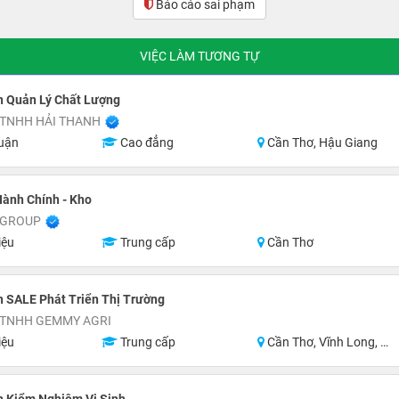
Báo cáo sai phạm
(0)
VIỆC LÀM TƯƠNG TỰ
n Quản Lý Chất Lượng
 TNHH HẢI THANH
uận
Cao đẳng
Cần Thơ, Hậu Giang
ành Chính - Kho
 GROUP
iệu
Trung cấp
Cần Thơ
 SALE Phát Triển Thị Trường
 TNHH GEMMY AGRI
iệu
Trung cấp
Cần Thơ, Vĩnh Long, Đồng Tháp, Tiền Giang