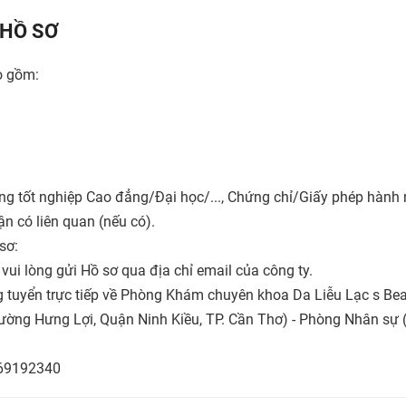
HỒ SƠ
o gồm:
ng tốt nghiệp Cao đẳng/Đại học/..., Chứng chỉ/Giấy phép hành 
n có liên quan (nếu có).
sơ:
 vui lòng gửi Hồ sơ qua địa chỉ email của công ty.
g tuyển trực tiếp về Phòng Khám chuyên khoa Da Liễu Lạc s Be
ường Hưng Lợi, Quận Ninh Kiều, TP. Cần Thơ) - Phòng Nhân sự 
969192340