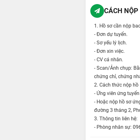
CÁCH NỘP 
1. Hồ sơ cần nộp ba
- Đơn dự tuyển.
- Sơ yếu lý lịch.
- Đơn xin việc.
- CV cá nhân.
- Scan/Ảnh chụp: Bằ
chứng chỉ, chứng nhậ
2. Cách thức nộp hồ 
- Ứng viên ứng tuyển
- Hoặc nộp hồ sơ ứn
đường 3 tháng 2, Ph
3. Thông tin liên hệ:
- Phòng nhân sự: 0