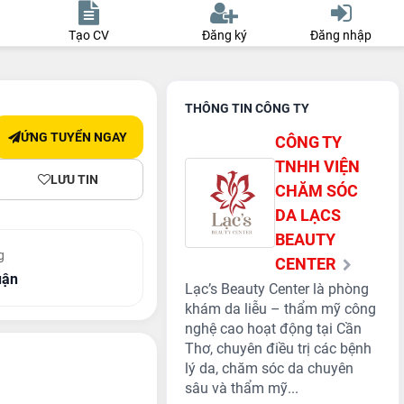
Tạo CV
Đăng ký
Đăng nhập
THÔNG TIN CÔNG TY
ỨNG TUYỂN NGAY
CÔNG TY
TNHH VIỆN
LƯU TIN
CHĂM SÓC
DA LẠCS
BEAUTY
g
CENTER
uận
Lạc’s Beauty Center là phòng
khám da liễu – thẩm mỹ công
nghệ cao hoạt động tại Cần
Thơ, chuyên điều trị các bệnh
lý da, chăm sóc da chuyên
sâu và thẩm mỹ...