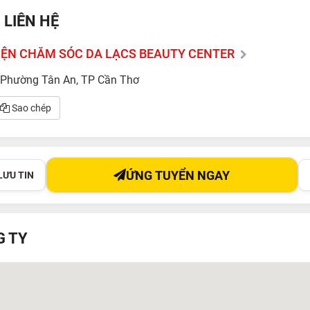
 LIÊN HỆ
IỆN CHĂM SÓC DA LẠCS BEAUTY CENTER
Phường Tân An, TP Cần Thơ
Sao chép
ỨNG TUYỂN NGAY
LƯU TIN
G TY