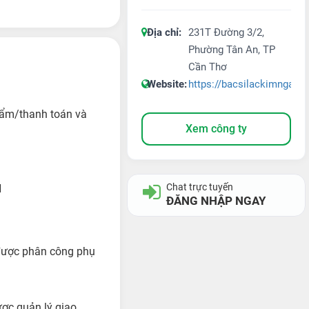
Địa chỉ:
231T Đường 3/2,
Phường Tân An, TP
Cần Thơ
Website:
https://bacsilackimngan.v
phẩm/thanh toán và
Xem công ty
Chat trực tuyến
N
ĐĂNG NHẬP NGAY
 được phân công phụ
ợc quản lý giao.