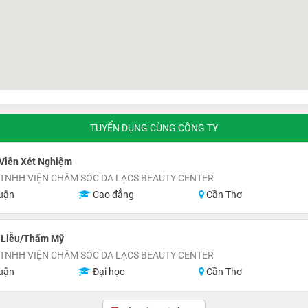
TUYỂN DỤNG CÙNG CÔNG TY
 Viên Xét Nghiệm
TNHH VIỆN CHĂM SÓC DA LẠCS BEAUTY CENTER
uận
Cao đẳng
Cần Thơ
a Liễu/Thẩm Mỹ
TNHH VIỆN CHĂM SÓC DA LẠCS BEAUTY CENTER
uận
Đại học
Cần Thơ