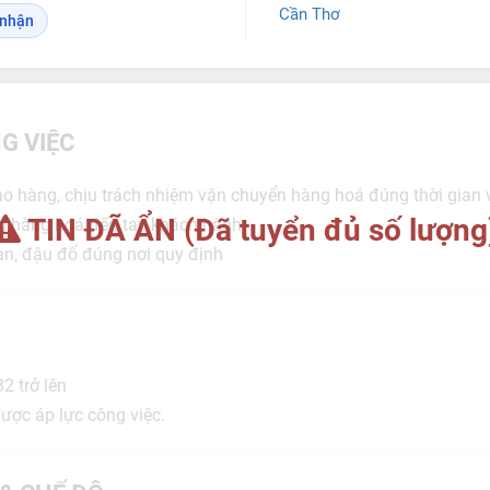
Cần Thơ
o nhận
G VIỆC
giao hàng, chịu trách nhiệm vận chuyển hàng hoá đúng thời gian
TIN ĐÃ ẨN (Đã tuyển đủ số lượng
g hàng hoá đến tay khách hành
oàn, đậu đổ đúng nơi quy định
B2 trở lên
được áp lực công việc.