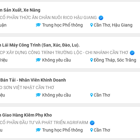
n Sản Xuất, Xe Nâng
CỔ PHẦN THỨC ĂN CHĂN NUÔI RICO HẬU GIANG
uận
Trung học Phổ thông
Cần Thơ, Hậu Giang
 Lái Máy Công Trình (San, Xúc, Đào, Lu).
CP XÂY DỰNG CÔNG TRÌNH TRƯỜNG LỘC - CHI NHÁNH CẦN THƠ
riệu
Không yêu cầu
Đồng Tháp, Sóc Trăng
 Bán Tải - Nhân Viên Khinh Doanh
O SƠN VIỆT NHẬT CẦN THƠ
iệu
Không yêu cầu
Cần Thơ
n Giao Hàng Kiêm Phụ Kho
CỔ PHẦN ĐẦU TƯ VÀ PHÁT TRIỂN AGRIFARM
ệu
Trung học Phổ thông
Cần Thơ