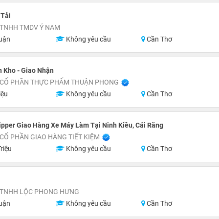
 Tải
 TNHH TMDV Ý NAM
uận
Không yêu cầu
Cần Thơ
 Kho - Giao Nhận
 CỔ PHẦN THỰC PHẨM THUẬN PHONG
iệu
Không yêu cầu
Cần Thơ
pper Giao Hàng Xe Máy Làm Tại Ninh Kiều, Cái Răng
CỔ PHẦN GIAO HÀNG TIẾT KIỆM
riệu
Không yêu cầu
Cần Thơ
 TNHH LỘC PHONG HƯNG
uận
Không yêu cầu
Cần Thơ