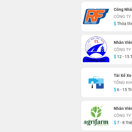
Công Nhâ
CÔNG TY 
Thỏa th
Nhân Viên
CÔNG TY 
12 - 15 T
Tài Xế Xe
TỔNG KH
6 - 15 Tr
Nhân Viê
CÔNG TY 
7 - 8 Tri