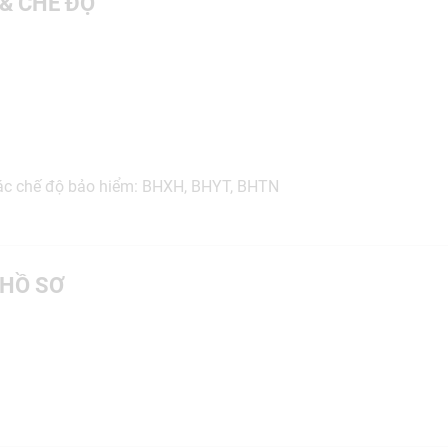
 & CHẾ ĐỘ
ác chế độ bảo hiểm: BHXH, BHYT, BHTN
HỒ SƠ