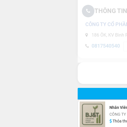
THÔNG TIN
CÔNG TY CỔ PHẦ
186 ÔK, KV Bình P
0817540540
Nhân Viên
CÔNG TY
Thỏa th