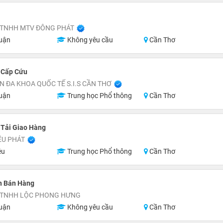
 TNHH MTV ĐÔNG PHÁT
uận
Không yêu cầu
Cần Thơ
 Cấp Cứu
N ĐA KHOA QUỐC TẾ S.I.S CẦN THƠ
uận
Trung học Phổ thông
Cần Thơ
 Tải Giao Hàng
ỀU PHÁT
ệu
Trung học Phổ thông
Cần Thơ
n Bán Hàng
 TNHH LỘC PHONG HƯNG
uận
Không yêu cầu
Cần Thơ