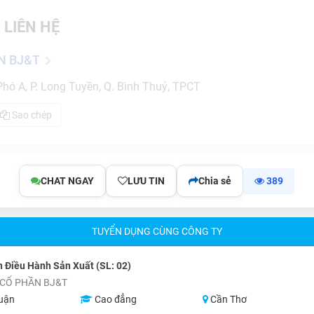
 LIÊN HỆ
N BJ&T
hó A, P. Long Tuyền, Q. Bình Thuỷ, TPCT
Sao chép
CHAT NGAY
LƯU TIN
Chia sẻ
389
TUYỂN DỤNG CÙNG CÔNG TY
 Điều Hành Sản Xuất (SL: 02)
 CỔ PHẦN BJ&T
uận
Cao đẳng
Cần Thơ