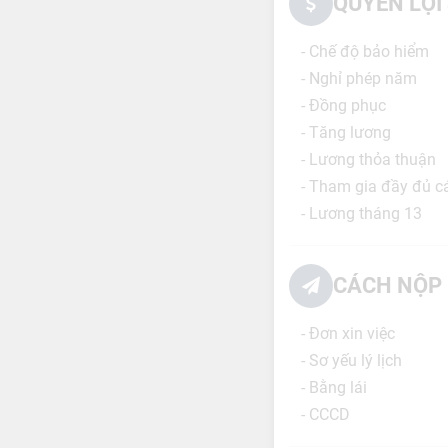
QUYỀN LỢI
- Chế độ bảo hiểm
- Nghỉ phép năm
- Đồng phục
- Tăng lương
- Lương thỏa thuận
- Tham gia đầy đủ c
- Lương tháng 13
CÁCH NỘP 
- Đơn xin việc
- Sơ yếu lý lịch
- Bằng lái
- CCCD