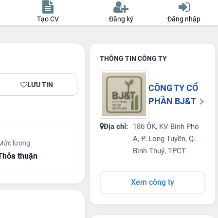
Tạo CV
Đăng ký
Đăng nhập
THÔNG TIN CÔNG TY
LƯU TIN
CÔNG TY CỔ
PHẦN BJ&T
Địa chỉ:
186 ÔK, KV Bình Phó
A, P. Long Tuyền, Q.
Mức lương
Bình Thuỷ, TPCT
Thỏa thuận
Xem công ty