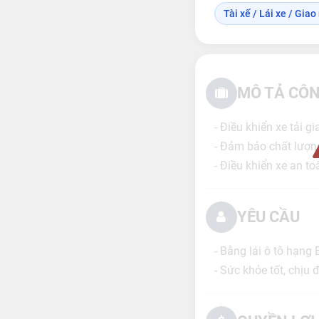
Tài xế / Lái xe / Gia
MÔ TẢ CÔN
- Điều khiển xe tải 
- Đảm bảo chất lượn
- Điều khiển xe an t
YÊU CẦU
- Bằng lái ô tô hạng 
- Sức khỏe tốt, chịu 