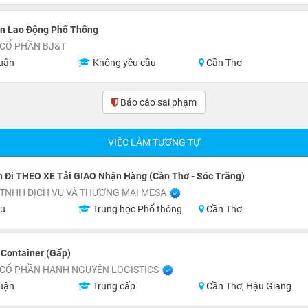
n Lao Động Phổ Thông
 CỔ PHẦN BJ&T
uận
Không yêu cầu
Cần Thơ
Báo cáo sai phạm
VIỆC LÀM TƯƠNG TỰ
 Đi THEO XE Tải GIAO Nhận Hàng (Cần Thơ - Sóc Trăng)
 TNHH DỊCH VỤ VÀ THƯƠNG MẠI MESA
ệu
Trung học Phổ thông
Cần Thơ
 Container (Gấp)
 CỔ PHẦN HẠNH NGUYÊN LOGISTICS
uận
Trung cấp
Cần Thơ, Hậu Giang