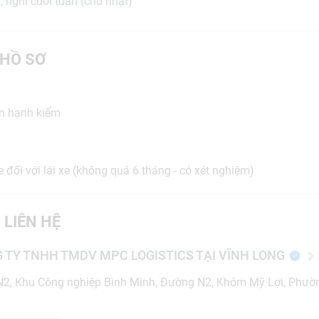
 nghỉ cuối tuần (chủ nhật)
HỒ SƠ
ận hạnh kiểm
 đối với lái xe (không quá 6 tháng - có xét nghiệm)
 LIÊN HỆ
 TY TNHH TMDV MPC LOGISTICS TẠI VĨNH LONG
2, Khu Công nghiệp Bình Minh, Đường N2, Khóm Mỹ Lợi, Phườn