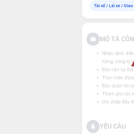
Tài xế / Lái xe / Gia
MÔ TẢ CÔN
Nhận lệnh điề
hàng, công ty 
Báo cáo cụ thể
Thực hiện đúng
Bảo quản tài s
Tham gia các k
Ghi chép đầy đủ
YÊU CẦU