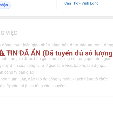
Cần Thơ
-
Vĩnh Long
o nhận
G VIỆC
u động, thực hiện giao nhận hàng hóa đảm bảo an toàn, đún
TIN ĐÃ ẨN (Đã tuyển đủ số lượng
và pháp luật
 tình trạng xe được bàn giao: hư, các sự cố trong quá trình gia
 quy định của công ty: Giờ giấc làm việc, bảo hộ lao động,….
ản công ty bàn giao
hóa huấn luận, đào tạo do công ty hoặc khách hàng tổ chức
 giấy vận tải (Lịch trình vận chuyển)