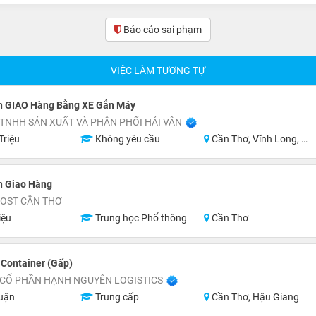
Báo cáo sai phạm
(0)
VIỆC LÀM TƯƠNG TỰ
n GIAO Hàng Bằng XE Gắn Máy
TNHH SẢN XUẤT VÀ PHÂN PHỐI HẢI VÂN
Triệu
Không yêu cầu
Cần Thơ, Vĩnh Long, An Giang, Hậu Giang
n Giao Hàng
POST CẦN THƠ
iệu
Trung học Phổ thông
Cần Thơ
 Container (Gấp)
 CỔ PHẦN HẠNH NGUYÊN LOGISTICS
uận
Trung cấp
Cần Thơ, Hậu Giang