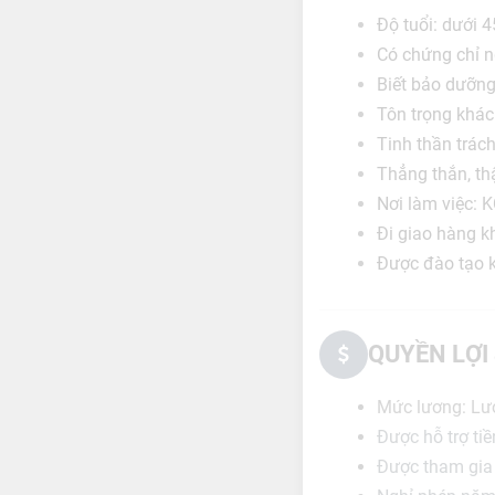
Độ tuổi: dưới 4
Có chứng chỉ ng
Biết bảo dưỡng,
Tôn trọng khá
Tinh thần trác
Thẳng thắn, thậ
Nơi làm việc: 
Đi giao hàng k
Được đào tạo k
QUYỀN LỢI
Mức lương: Lươ
Được hỗ trợ tiề
Được tham gia 