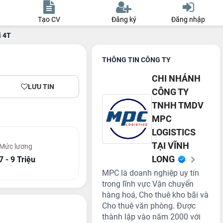
Tạo CV
Đăng ký
Đăng nhập
i 4T
THÔNG TIN CÔNG TY
CHI NHÁNH
LƯU TIN
CÔNG TY
TNHH TMDV
MPC
LOGISTICS
TẠI VĨNH
Mức lương
LONG
7 - 9 Triệu
MPC là doanh nghiệp uy tín
trong lĩnh vực Vận chuyển
hàng hoá, Cho thuê kho bãi và
Cho thuê văn phòng. Được
thành lập vào năm 2000 với