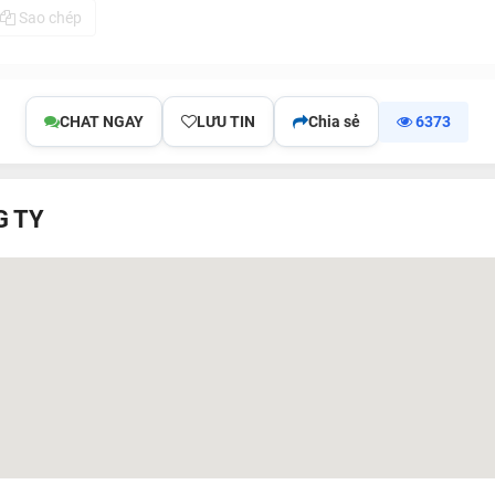
Sao chép
CHAT NGAY
LƯU TIN
Chia sẻ
6373
G TY