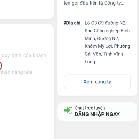
tên gọi đầu tiên là Công ty...
Địa chỉ:
Lô C3-C9 đường N2,
Khu Công nghiệp Bình
Minh, Đường N2,
Khóm Mỹ Lợi, Phường
Cái Vồn, Tỉnh Vĩnh
g quy định của khách
Long
)
o nhận hàng hóa
Xem công ty
Chat trực tuyến
ĐĂNG NHẬP NGAY