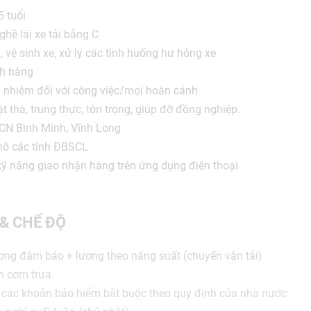
5 tuổi
hề lái xe tải bằng C
 vệ sinh xe, xử lý các tình huống hư hỏng xe
ch hàng
h nhiệm đối với công việc/mọi hoàn cảnh
t thà, trung thực
, t
ôn trọng, giúp đỡ đồng nghiệp.
KCN Bình Minh, Vĩnh Long
hô các tỉnh ĐBSCL
ỹ năng giao nhận hàng trên ứng dụng điện thoại
 & CHẾ ĐỘ
ng đảm bảo + lương theo năng suất (chuyến vận tải)
n cơm trưa.
các khoản bảo hiểm bắt buộc theo quy định của nhà nước.