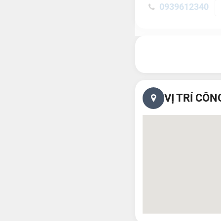
0939612340
VỊ TRÍ CÔN