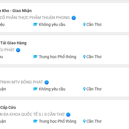
 Kho - Giao Nhận
 CỔ PHẦN THỰC PHẨM THUẬN PHONG
iệu
Không yêu cầu
Cần Thơ
 Tải Giao Hàng
ỀU PHÁT
ệu
Trung học Phổ thông
Cần Thơ
 TNHH MTV ĐÔNG PHÁT
uận
Không yêu cầu
Cần Thơ
 Cấp Cứu
N ĐA KHOA QUỐC TẾ S.I.S CẦN THƠ
uận
Trung học Phổ thông
Cần Thơ