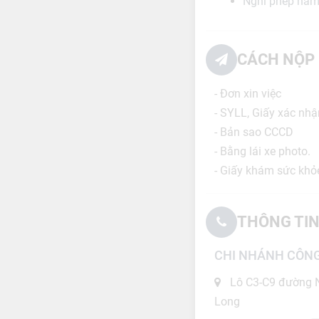
Nghỉ phép năm;
CÁCH NỘP 
- Đơn xin việc
- SYLL, Giấy xác nh
- Bản sao CCCD
- Bằng lái xe photo.
- Giấy khám sức khỏe
THÔNG TIN
CHI NHÁNH CÔNG
Lô C3-C9 đường N
Long