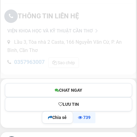
THÔNG TIN LIÊN HỆ
VIỆN KHOA HỌC VÀ KỸ THUẬT CẦN THƠ
Lầu 3, Tòa nhà 2 Casta, 166 Nguyễn Văn Cừ, P. An
Bình, Cần Thơ
0357963007
Sao chép
CHAT NGAY
LƯU TIN
Chia sẻ
739