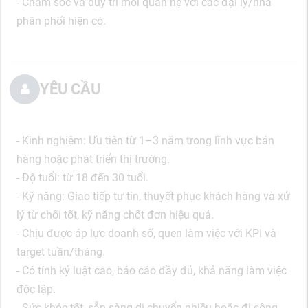
- Chăm sóc và duy trì mối quan hệ với các đại lý/nhà
phân phối hiện có.
YÊU CẦU
- Kinh nghiệm: Ưu tiên từ 1–3 năm trong lĩnh vực bán
hàng hoặc phát triển thị trường.
- Độ tuổi: từ 18 đến 30 tuổi.
- Kỹ năng: Giao tiếp tự tin, thuyết phục khách hàng và xử
lý từ chối tốt, kỹ năng chốt đơn hiệu quả.
- Chịu được áp lực doanh số, quen làm việc với KPI và
target tuần/tháng.
- Có tính kỷ luật cao, báo cáo đầy đủ, khả năng làm việc
độc lập.
- Sức khỏe tốt, sẵn sàng di chuyển nhiều hoặc đi công