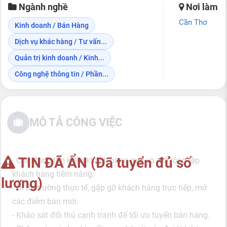
Ngành nghề
Nơi làm
Cần Thơ
Kinh doanh / Bán Hàng
Dịch vụ khác hàng / Tư vấn...
Quản trị kinh doanh / Kinh...
Công nghệ thông tin / Phần...
MÔ TẢ CÔNG VIỆC
TIN ĐÃ ẨN (Đã tuyển đủ số
- Chủ động tìm kiếm khách hàng mới và mở rộng tệp
khách hàng tiềm năng.
lượng)
- Đi thị trường thực tế, gặp gỡ khách hàng trực tiếp, mở
các điểm bán mới.
- Khảo sát đối thủ cạnh tranh để tối ưu tuyến bán hàng.