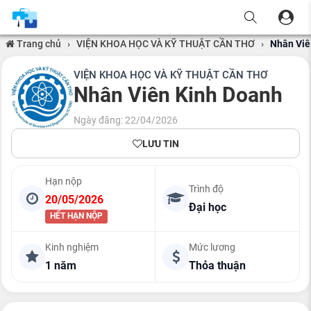
Trang chủ
›
VIỆN KHOA HỌC VÀ KỸ THUẬT CẦN THƠ
›
Nhân Viê
VIỆN KHOA HỌC VÀ KỸ THUẬT CẦN THƠ
Nhân Viên Kinh Doanh
Ngày đăng: 22/04/2026
LƯU TIN
Hạn nộp
Trình độ
20/05/2026
Đại học
HẾT HẠN NỘP
Kinh nghiệm
Mức lương
1 năm
Thỏa thuận