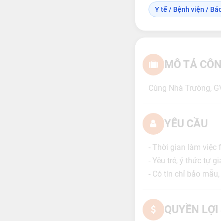
Y tế / Bệnh viện / Bác 
MÔ TẢ CÔN
Cùng Nhà Trường, GV
YÊU CẦU
- Thời gian làm việc 
- Yêu trẻ, ý thức tự 
- Có tín chỉ bảo mẫu
QUYỀN LỢI