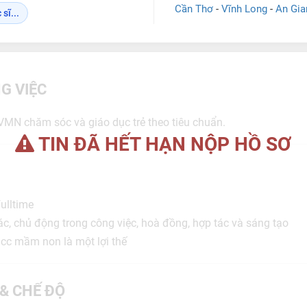
Cần Thơ
-
Vĩnh Long
-
An Gia
sĩ...
G VIỆC
MN chăm sóc và giáo dục trẻ theo tiêu chuẩn.
TIN ĐÃ HẾT HẠN NỘP HỒ SƠ
fulltime
giác, chủ động trong công việc, hoà đồng, hợp tác và sáng tạo
, cc mầm non là một lợi thế
 & CHẾ ĐỘ