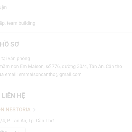
huận
ấp, team building
HỒ SƠ
p tại văn phòng
 mầm non Em Maison, số 776, đường 30/4, Tân An, Cần thơ
qua email: emmaisoncantho@gmail.com
 LIÊN HỆ
N NESTORIA
4, P. Tân An, Tp. Cần Thơ