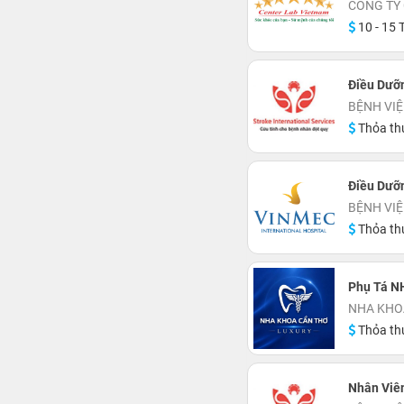
CÔNG TY 
10 - 15 T
Điều Dưỡ
BỆNH VIỆ
Thỏa th
Điều Dưỡ
BỆNH VIỆ
Thỏa th
Phụ Tá N
NHA KHOA
Thỏa th
Nhân Viên