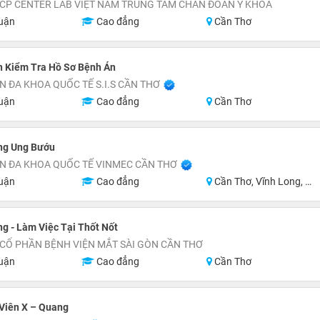
CP CENTER LAB VIỆT NAM TRUNG TÂM CHẨN ĐOÁN Y KHOA
uận
Cao đẳng
Cần Thơ
n Kiểm Tra Hồ Sơ Bệnh Án
N ĐA KHOA QUỐC TẾ S.I.S CẦN THƠ
uận
Cao đẳng
Cần Thơ
ng Ung Bướu
N ĐA KHOA QUỐC TẾ VINMEC CẦN THƠ
uận
Cao đẳng
Cần Thơ, Vĩnh Long, An Giang, Hậu Giang
g - Làm Việc Tại Thốt Nốt
CỔ PHẦN BỆNH VIỆN MẮT SÀI GÒN CẦN THƠ
uận
Cao đẳng
Cần Thơ
Viên X – Quang