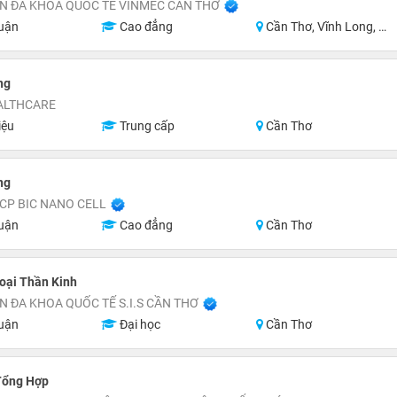
N ĐA KHOA QUỐC TẾ VINMEC CẦN THƠ
uận
Cao đẳng
Cần Thơ, Vĩnh Long, An Giang
ng
ALTHCARE
iệu
Trung cấp
Cần Thơ
ng
CP BIC NANO CELL
uận
Cao đẳng
Cần Thơ
oại Thần Kinh
N ĐA KHOA QUỐC TẾ S.I.S CẦN THƠ
uận
Đại học
Cần Thơ
Tổng Hợp