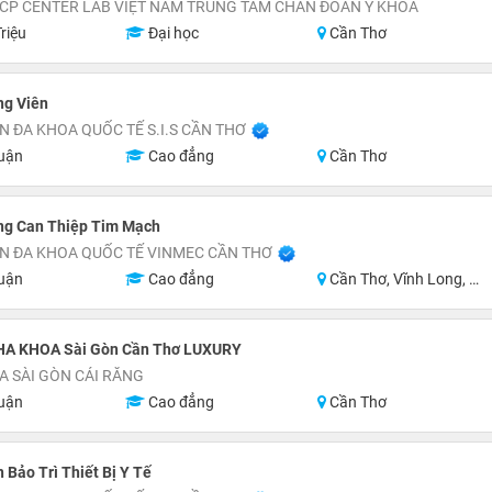
CP CENTER LAB VIỆT NAM TRUNG TÂM CHẨN ĐOÁN Y KHOA
riệu
Đại học
Cần Thơ
ng Viên
N ĐA KHOA QUỐC TẾ S.I.S CẦN THƠ
uận
Cao đẳng
Cần Thơ
ng Can Thiệp Tim Mạch
N ĐA KHOA QUỐC TẾ VINMEC CẦN THƠ
uận
Cao đẳng
Cần Thơ, Vĩnh Long, An Giang, Hậu Giang
HA KHOA Sài Gòn Cần Thơ LUXURY
 SÀI GÒN CÁI RĂNG
uận
Cao đẳng
Cần Thơ
 Bảo Trì Thiết Bị Y Tế