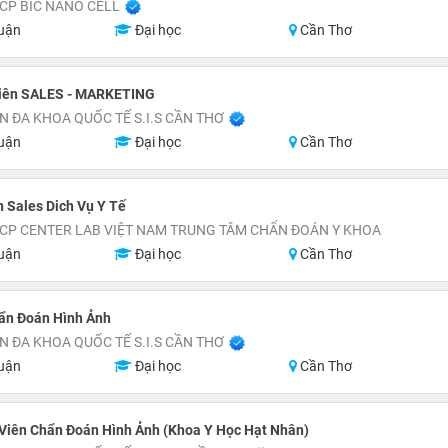
CP BIC NANO CELL
uận
Đại học
Cần Thơ
iên SALES - MARKETING
N ĐA KHOA QUỐC TẾ S.I.S CẦN THƠ
uận
Đại học
Cần Thơ
 Sales Dich Vụ Y Tế
CP CENTER LAB VIỆT NAM TRUNG TÂM CHẨN ĐOÁN Y KHOA
uận
Đại học
Cần Thơ
hẩn Đoán Hình Ảnh
N ĐA KHOA QUỐC TẾ S.I.S CẦN THƠ
uận
Đại học
Cần Thơ
Viên Chẩn Đoán Hình Ảnh (Khoa Y Học Hạt Nhân)