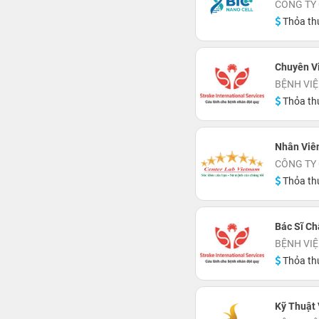
CÔNG TY 
Thỏa th
Chuyên V
BỆNH VIỆ
Thỏa th
Nhân Viên
CÔNG TY 
Thỏa th
Bác Sĩ C
BỆNH VIỆ
Thỏa th
Kỹ Thuật 