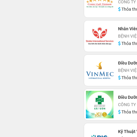
CÔNG TY 
Thỏa th
Nhân Viê
BỆNH VIỆ
Thỏa th
Điều Dưỡ
BỆNH VIỆ
Thỏa th
Điều Dưỡn
CÔNG TY 
Thỏa th
Kỹ Thuật 