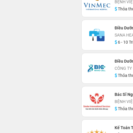
BỆNH VIỆ
Thỏa th
Điều Dưỡ
SANA HE
6 - 10 Tr
Điều Dưỡ
CÔNG TY 
Thỏa th
Bác Sĩ Ng
BỆNH VIỆ
Thỏa th
Kế Toán 