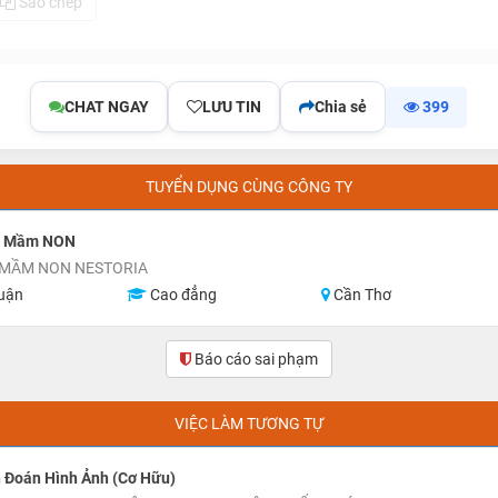
Sao chép
CHAT NGAY
LƯU TIN
Chia sẻ
399
TUYỂN DỤNG CÙNG CÔNG TY
n Mầm NON
MẦM NON NESTORIA
uận
Cao đẳng
Cần Thơ
Báo cáo sai phạm
(0)
VIỆC LÀM TƯƠNG TỰ
 Đoán Hình Ảnh (Cơ Hữu)