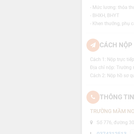
- Mức lương: thỏa t
- BHXH, BHYT
- Khen thưởng, phụ c
CÁCH NỘP 
Cách 1: Nộp trực tiế
Địa chỉ nộp: Trường
Cách 2: Nộp hồ sơ 
THÔNG TIN
TRƯỜNG MẦM NO
Số 776, đường 30/
0374312513