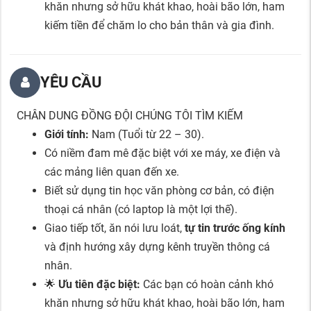
khăn nhưng sở hữu khát khao, hoài bão lớn, ham
kiếm tiền để chăm lo cho bản thân và gia đình.
YÊU CẦU
CHÂN DUNG ĐỒNG ĐỘI CHÚNG TÔI TÌM KIẾM
Giới tính:
Nam (Tuổi từ 22 – 30).
Có niềm đam mê đặc biệt với xe máy, xe điện và
các mảng liên quan đến xe.
Biết sử dụng tin học văn phòng cơ bản, có điện
thoại cá nhân (có laptop là một lợi thế).
Giao tiếp tốt, ăn nói lưu loát,
tự tin trước ống kính
và định hướng xây dựng kênh truyền thông cá
nhân.
🌟
Ưu tiên đặc biệt:
Các bạn có hoàn cảnh khó
khăn nhưng sở hữu khát khao, hoài bão lớn, ham