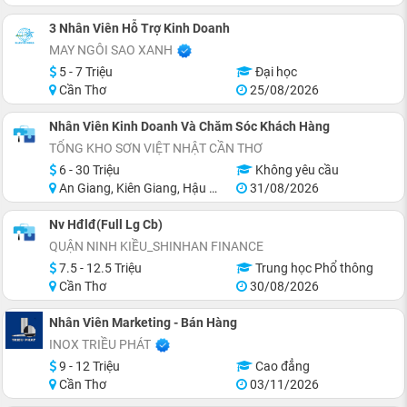
3 Nhân Viên Hỗ Trợ Kinh Doanh
MAY NGÔI SAO XANH
5 - 7 Triệu
Đại học
Cần Thơ
25/08/2026
Nhân Viên Kinh Doanh Và Chăm Sóc Khách Hàng
TỔNG KHO SƠN VIỆT NHẬT CẦN THƠ
6 - 30 Triệu
Không yêu cầu
An Giang, Kiên Giang, Hậu Giang, Sóc Trăng, Bạc Liêu, Cà Mau
31/08/2026
Nv Hđlđ(Full Lg Cb)
QUẬN NINH KIỀU_SHINHAN FINANCE
7.5 - 12.5 Triệu
Trung học Phổ thông
Cần Thơ
30/08/2026
Nhân Viên Marketing - Bán Hàng
INOX TRIỀU PHÁT
9 - 12 Triệu
Cao đẳng
Cần Thơ
03/11/2026