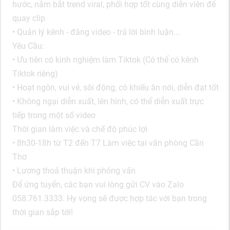
hước, nắm bắt trend viral, phối hợp tốt cùng diễn viên để
quay clip
• Quản lý kênh - đăng video - trả lời bình luận...
Yêu Cầu:
• Ưu tiên có kinh nghiệm làm Tiktok (Có thể có kênh
Tiktok riêng)
• Hoạt ngôn, vui vẻ, sôi động, có khiếu ăn nói, diễn đạt tốt
• Không ngại diễn xuất, lên hình, có thể diễn xuất trực
tiếp trong một số video
Thời gian làm việc và chế độ phúc lợi
• 8h30-18h từ T2 đến T7 Làm việc tại văn phòng Cần
Thơ
• Lương thoả thuận khi phỏng vấn
Để ứng tuyển, các bạn vui lòng gửi CV vào Zalo
058.761.3333. Hy vọng sẽ được hợp tác với bạn trong
thời gian sắp tới!