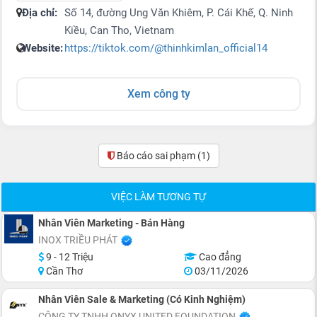
Địa chỉ:
Số 14, đường Ung Văn Khiêm, P. Cái Khế, Q. Ninh
Kiều, Can Tho, Vietnam
Website:
https://tiktok.com/@thinhkimlan_official14
Xem công ty
Báo cáo sai phạm
(1)
VIỆC LÀM TƯƠNG TỰ
Nhân Viên Marketing - Bán Hàng
INOX TRIỀU PHÁT
9 - 12 Triệu
Cao đẳng
Cần Thơ
03/11/2026
Nhân Viên Sale & Marketing (Có Kinh Nghiệm)
CÔNG TY TNHH ONYX UNITED FOUNDATION