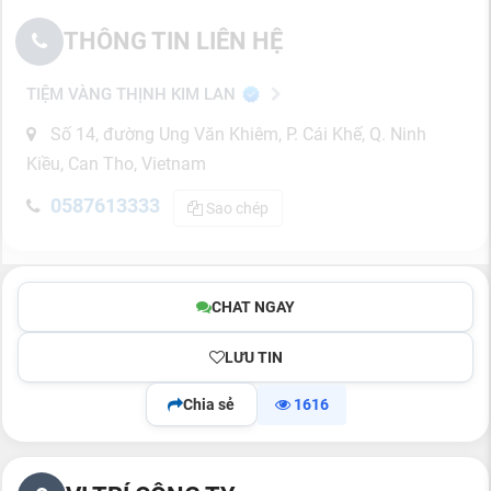
THÔNG TIN LIÊN HỆ
TIỆM VÀNG THỊNH KIM LAN
Số 14, đường Ung Văn Khiêm, P. Cái Khế, Q. Ninh
Kiều, Can Tho, Vietnam
0587613333
Sao chép
CHAT NGAY
LƯU TIN
Chia sẻ
1616