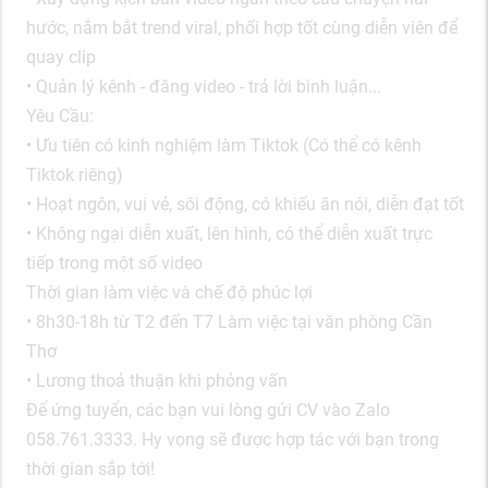
hước, nắm bắt trend viral, phối hợp tốt cùng diễn viên để
quay clip
• Quản lý kênh - đăng video - trả lời bình luận...
Yêu Cầu:
• Ưu tiên có kinh nghiệm làm Tiktok (Có thể có kênh
Tiktok riêng)
• Hoạt ngôn, vui vẻ, sôi động, có khiếu ăn nói, diễn đạt tốt
• Không ngại diễn xuất, lên hình, có thể diễn xuất trực
tiếp trong một số video
Thời gian làm việc và chế độ phúc lợi
• 8h30-18h từ T2 đến T7 Làm việc tại văn phòng Cần
Thơ
• Lương thoả thuận khi phỏng vấn
Để ứng tuyển, các bạn vui lòng gửi CV vào Zalo
058.761.3333. Hy vọng sẽ được hợp tác với bạn trong
thời gian sắp tới!