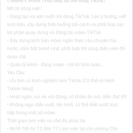
𝐂𝐨𝐧𝐭𝐞𝐧𝐭 𝐂𝐫𝐞𝐚𝐭𝐨𝐫 (𝐍𝐡𝐚̀ 𝐬𝐚́𝐧𝐠 𝐭𝐚̣𝐨 𝐧𝐨̣̂𝐢 𝐝𝐮𝐧𝐠 𝐓𝐢𝐤𝐭𝐨𝐤)
Mô tả công việc:
• Sáng tạo và sản xuất nội dung TikTok: Lên ý tưởng, viết
kịch bản, xây dựng tình huống bối cảnh và phối hợp các
bộ phận quay dựng và đăng tải video TikTok
• Xây dựng kịch bản video ngắn theo câu chuyện hài
hước, nắm bắt trend viral, phối hợp tốt cùng diễn viên để
quay clip
• Quản lý kênh - đăng video - trả lời bình luận...
Yêu Cầu:
• Ưu tiên có kinh nghiệm làm Tiktok (Có thể có kênh
Tiktok riêng)
• Hoạt ngôn, vui vẻ, sôi động, có khiếu ăn nói, diễn đạt tốt
• Không ngại diễn xuất, lên hình, có thể diễn xuất trực
tiếp trong một số video
Thời gian làm việc và chế độ phúc lợi
• 8h30-18h từ T2 đến T7 Làm việc tại văn phòng Cần