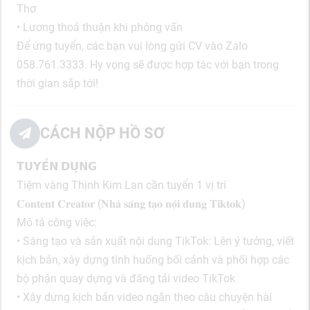
Thơ
• Lương thoả thuận khi phỏng vấn
Để ứng tuyển, các bạn vui lòng gửi CV vào Zalo
058.761.3333. Hy vọng sẽ được hợp tác với bạn trong
thời gian sắp tới!
CÁCH NỘP HỒ SƠ
𝗧𝗨𝗬𝗘̂̉𝗡 𝗗𝗨̣𝗡𝗚
Tiệm vàng Thịnh Kim Lan cần tuyển 1 vị trí
𝐂𝐨𝐧𝐭𝐞𝐧𝐭 𝐂𝐫𝐞𝐚𝐭𝐨𝐫 (𝐍𝐡𝐚̀ 𝐬𝐚́𝐧𝐠 𝐭𝐚̣𝐨 𝐧𝐨̣̂𝐢 𝐝𝐮𝐧𝐠 𝐓𝐢𝐤𝐭𝐨𝐤)
Mô tả công việc:
• Sáng tạo và sản xuất nội dung TikTok: Lên ý tưởng, viết
kịch bản, xây dựng tình huống bối cảnh và phối hợp các
bộ phận quay dựng và đăng tải video TikTok
• Xây dựng kịch bản video ngắn theo câu chuyện hài