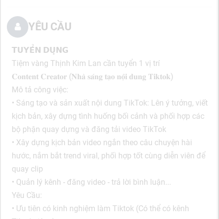
YÊU CẦU
𝗧𝗨𝗬𝗘̂̉𝗡 𝗗𝗨̣𝗡𝗚
Tiệm vàng Thịnh Kim Lan cần tuyển 1 vị trí
𝐂𝐨𝐧𝐭𝐞𝐧𝐭 𝐂𝐫𝐞𝐚𝐭𝐨𝐫 (𝐍𝐡𝐚̀ 𝐬𝐚́𝐧𝐠 𝐭𝐚̣𝐨 𝐧𝐨̣̂𝐢 𝐝𝐮𝐧𝐠 𝐓𝐢𝐤𝐭𝐨𝐤)
Mô tả công việc:
• Sáng tạo và sản xuất nội dung TikTok: Lên ý tưởng, viết
kịch bản, xây dựng tình huống bối cảnh và phối hợp các
bộ phận quay dựng và đăng tải video TikTok
• Xây dựng kịch bản video ngắn theo câu chuyện hài
hước, nắm bắt trend viral, phối hợp tốt cùng diễn viên để
quay clip
• Quản lý kênh - đăng video - trả lời bình luận...
Yêu Cầu:
• Ưu tiên có kinh nghiệm làm Tiktok (Có thể có kênh