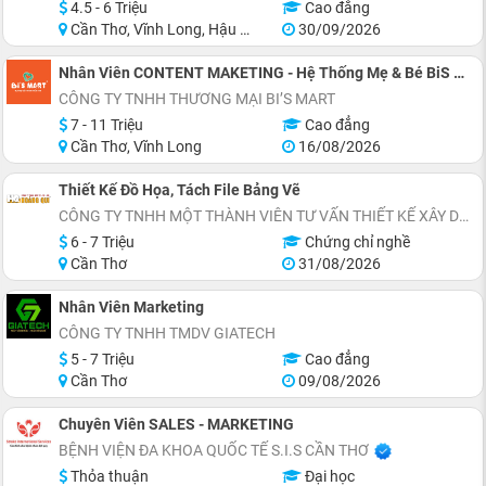
4.5 - 6 Triệu
Cao đẳng
Cần Thơ, Vĩnh Long, Hậu Giang, Sóc Trăng
30/09/2026
Nhân Viên CONTENT MAKETING - Hệ Thống Mẹ & Bé BiS MART (Full-time)
CÔNG TY TNHH THƯƠNG MẠI BI’S MART
7 - 11 Triệu
Cao đẳng
Cần Thơ, Vĩnh Long
16/08/2026
Thiết Kế Đồ Họa, Tách File Bảng Vẽ
CÔNG TY TNHH MỘT THÀNH VIÊN TƯ VẤN THIẾT KẾ XÂY DỰNG HOÀNG QUI
6 - 7 Triệu
Chứng chỉ nghề
Cần Thơ
31/08/2026
Nhân Viên Marketing
CÔNG TY TNHH TMDV GIATECH
5 - 7 Triệu
Cao đẳng
Cần Thơ
09/08/2026
Chuyên Viên SALES - MARKETING
BỆNH VIỆN ĐA KHOA QUỐC TẾ S.I.S CẦN THƠ
Thỏa thuận
Đại học