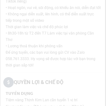
Tiktok riêng)
• Hoạt ngôn, vui vẻ, sôi động, có khiếu ăn nói, diễn đạt tốt
• Không ngại diễn xuất, lên hình, có thể diễn xuất trực
tiếp trong một số video
Thời gian làm việc và chế độ phúc lợi
• 8h30-18h từ T2 đến T7 Làm việc tại văn phòng Cần
Thơ
• Lương thoả thuận khi phỏng vấn
Để ứng tuyển, các bạn vui lòng gửi CV vào Zalo
058.761.3333. Hy vọng sẽ được hợp tác với bạn trong
thời gian sắp tới!
QUYỀN LỢI & CHẾ ĐỘ
𝗧𝗨𝗬𝗘̂̉𝗡 𝗗𝗨̣𝗡𝗚
Tiệm vàng Thịnh Kim Lan cần tuyển 1 vị trí