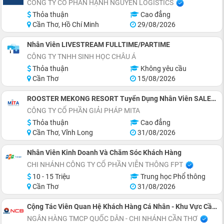
CÔNG TY CỔ PHẦN HẠNH NGUYÊN LOGISTICS
Thỏa thuận
Cao đẳng
Cần Thơ, Hồ Chí Minh
29/08/2026
Nhân Viên LIVESTREAM FULLTIME/PARTIME
CÔNG TY TNHH SINH HỌC CHÂU Á
Thỏa thuận
Không yêu cầu
Cần Thơ
15/08/2026
ROOSTER MEKONG RESORT Tuyển Dụng Nhân Viên SALES (INBOUND & Phát Triển Đối Tác Lữ Hành)
CÔNG TY CỔ PHẦN GIẢI PHÁP MITA
Thỏa thuận
Cao đẳng
Cần Thơ, Vĩnh Long
31/08/2026
Nhân Viên Kinh Doanh Và Chăm Sóc Khách Hàng
CHI NHÁNH CÔNG TY CỔ PHẦN VIỄN THÔNG FPT
10 - 15 Triệu
Trung học Phổ thông
Cần Thơ
31/08/2026
Cộng Tác Viên Quan Hệ Khách Hàng Cá Nhân - Khu Vực Cần Thơ
NGÂN HÀNG TMCP QUỐC DÂN - CHI NHÁNH CẦN THƠ