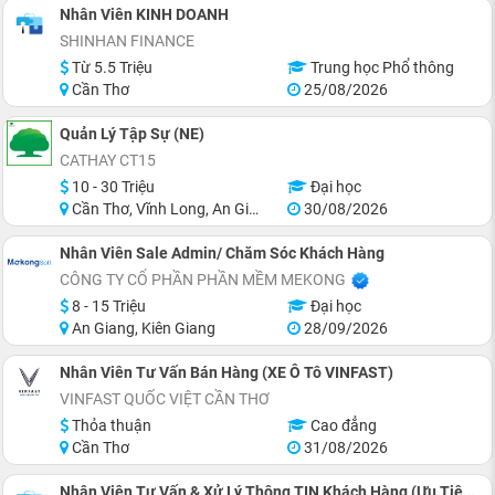
Nhân Viên KINH DOANH
SHINHAN FINANCE
Từ 5.5 Triệu
Trung học Phổ thông
Cần Thơ
25/08/2026
Quản Lý Tập Sự (NE)
CATHAY CT15
10 - 30 Triệu
Đại học
Cần Thơ, Vĩnh Long, An Giang, Hậu Giang, Hồ Chí Minh
30/08/2026
Nhân Viên Sale Admin/ Chăm Sóc Khách Hàng
CÔNG TY CỔ PHẦN PHẦN MỀM MEKONG
8 - 15 Triệu
Đại học
An Giang, Kiên Giang
28/09/2026
Nhân Viên Tư Vấn Bán Hàng (XE Ô Tô VINFAST)
VINFAST QUỐC VIỆT CẦN THƠ
Thỏa thuận
Cao đẳng
Cần Thơ
31/08/2026
Nhân Viên Tư Vấn & Xử Lý Thông TIN Khách Hàng (Ưu Tiên: CNTT, QTKD, PMMT, ..... Hoặc Khác Ngành )