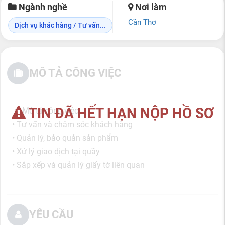
Ngành nghề
Nơi làm
Cần Thơ
Dịch vụ khác hàng / Tư vấn...
MÔ TẢ CÔNG VIỆC
TIN ĐÃ HẾT HẠN NỘP HỒ SƠ
📌 Mô tả công việc:
• Tư vấn và chăm sóc khách hàng
• Quản lý, bảo quản sản phẩm
• Xử lý giao dịch tại quầy
• Sắp xếp và quản lý giấy tờ liên quan
YÊU CẦU