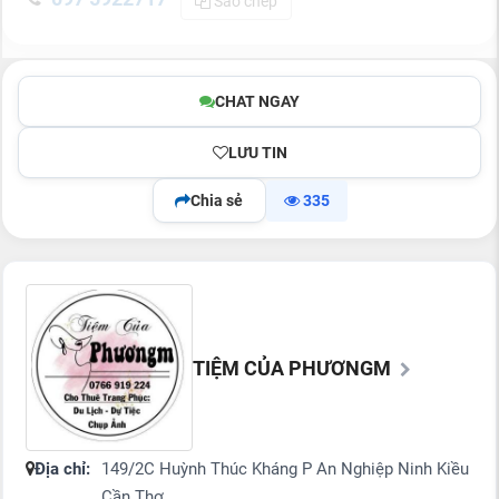
Sao chép
CHAT NGAY
LƯU TIN
Chia sẻ
335
TIỆM CỦA PHƯƠNGM
Địa chỉ:
149/2C Huỳnh Thúc Kháng P An Nghiệp Ninh Kiều
Cần Thơ