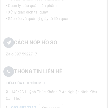
• Quản lý, bảo quản sản phẩm
• Xử lý giao dịch tại quầy
• Sắp xếp và quản lý giấy tờ liên quan
CÁCH NỘP HỒ SƠ
Zalo 097 5922717
THÔNG TIN LIÊN HỆ
TIỆM CỦA PHƯƠNGM
149/2C Huỳnh Thúc Kháng P An Nghiệp Ninh Kiều
Cần Thơ
097 5922717