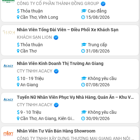
CÔNG TY CỔ PHẦN THÀNH ĐỒNG GROUP
Thỏa thuận
Cao đẳng
Cần Thơ, Vĩnh Long
15/08/2026
Nhân Viên Tổng Đài Viên – Điều Phối Xe Khách Sạn
KHÁCH SẠN LION
Thỏa thuận
Trung cấp
Cần Thơ
31/08/2026
Nhân Viên Kinh Doanh Thị Trường An Giang
CTY TNHH ACACY
10 - 19 Triệu
Không yêu cầu
An Giang
07/08/2026
Tuyển Nữ Nhân Viên Phục Vụ Nhà Hàng, Quán Ăn – Khu Vực Miền Tây
CTY TNHH ACACY
9 - 10 Triệu
Không yêu cầu
Cần Thơ, An Giang, Kiên Giang, Tiền Giang, Cà Mau, Long An
30/09/2026
Nhân Viên Tư Vấn Bán Hàng Showroom
CÔNG TY TNHH XÂY DỰNG THƯƠNG MẠI GIANG ANH NỘI THẤT ĐẸP