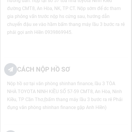
hướng dẫn: nộp tại số 57 tòa nhà toyota Ninh Kiều
đường CMT8, An Hòa, NK, TP CT. Nộp sớm để dc tham
gia phỏng vấn trước nộp hs cứng sau, hướng dẫn
chuyển đậu xe vào hầm bấm thang máy lầu 3 bước ra rẻ
phải gọi anh Hiền 0939869945.
CÁCH NỘP HỒ SƠ
Nộp hồ sơ tại văn phòng shinhan finance, lầu 3 TÒA
NHÀ TOYOTA NINH KIỀU SỐ 57-59 CMT8, An Hòa, Ninh
Kiều, TP Cần Thơ,(bấm thang máy lầu 3 bước ra rẻ Phải
đụng văn phòng shinhan finance gặp Anh Hiền)