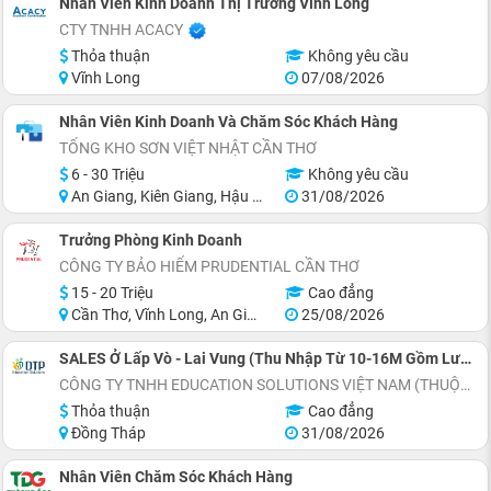
Nhân Viên Kinh Doanh Thị Trường Vĩnh Long
CTY TNHH ACACY
Thỏa thuận
Không yêu cầu
Vĩnh Long
07/08/2026
Nhân Viên Kinh Doanh Và Chăm Sóc Khách Hàng
TỔNG KHO SƠN VIỆT NHẬT CẦN THƠ
6 - 30 Triệu
Không yêu cầu
An Giang, Kiên Giang, Hậu Giang, Sóc Trăng, Bạc Liêu, Cà Mau
31/08/2026
Trưởng Phòng Kinh Doanh
CÔNG TY BẢO HIỂM PRUDENTIAL CẦN THƠ
15 - 20 Triệu
Cao đẳng
Cần Thơ, Vĩnh Long, An Giang
25/08/2026
SALES Ở Lấp Vò - Lai Vung (Thu Nhập Từ 10-16M Gồm Lương Cứng 8M+Phụ Cấp+Doanh Số)
CÔNG TY TNHH EDUCATION SOLUTIONS VIỆT NAM (THUỘC TẬP ĐOÀN ĐẠI TRƯỜNG PHÁT)
Thỏa thuận
Cao đẳng
Đồng Tháp
31/08/2026
Nhân Viên Chăm Sóc Khách Hàng