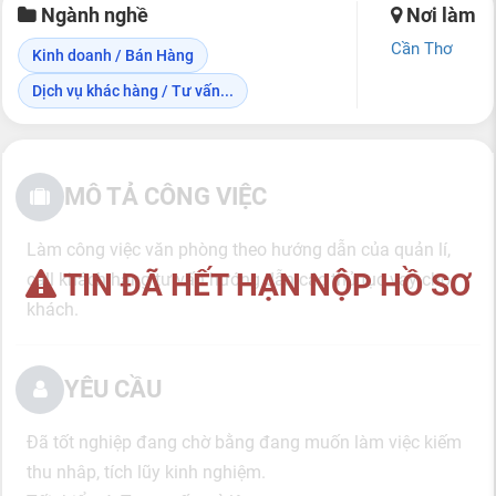
Ngành nghề
Nơi làm
Cần Thơ
Kinh doanh / Bán Hàng
Dịch vụ khác hàng / Tư vấn...
MÔ TẢ CÔNG VIỆC
Làm công việc văn phòng theo hướng dẫn của quản lí,
TIN ĐÃ HẾT HẠN NỘP HỒ SƠ
call khách hàng tư vấn hướng dẫn các thủ tục vay cho
khách.
YÊU CẦU
Đã tốt nghiệp đang chờ bằng đang muốn làm việc kiếm
thu nhâp, tích lũy kinh nghiệm.