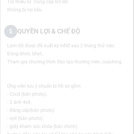
Tối thiểu từ Trung cấp trở lên.
Không bị nợ xấu.
QUYỀN LỢI & CHẾ ĐỘ
Làm tốt được đề xuất ký hđlđ sau 2 tháng thử việc.
Đóng bhxh, bhyt..
Tham gia chương trình đào tạo thường niên, coaching.
Ứng viên lưu ý chuẩn bị hồ sơ gồm:
- Cccd (bản photo),
- 2 ảnh 4x6.
- Bằng cấp(bản photo)
- syll (bản photo)
- giấy khám sức khỏe (bản chính)