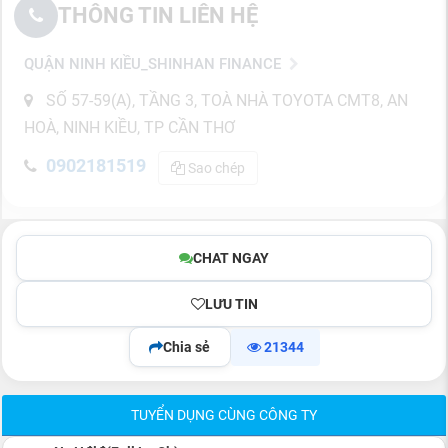
THÔNG TIN LIÊN HỆ
QUẬN NINH KIỀU_SHINHAN FINANCE
SỐ 57-59(A), TẦNG 3, TOÀ NHÀ TOYOTA CMT8, AN
HOÀ, NINH KIỀU, TP CẦN THƠ
0902181519
Sao chép
CHAT NGAY
LƯU TIN
Chia sẻ
21344
TUYỂN DỤNG CÙNG CÔNG TY