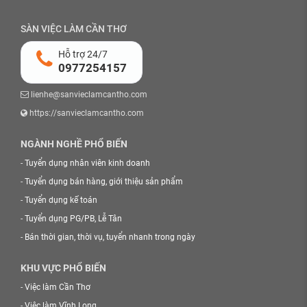
SÀN VIỆC LÀM CẦN THƠ
Hỗ trợ 24/7
0977254157
lienhe@sanvieclamcantho.com
https://sanvieclamcantho.com
NGÀNH NGHỀ PHỔ BIẾN
-
Tuyển dụng nhân viên kinh doanh
-
Tuyển dụng bán hàng, giới thiệu sản phẩm
-
Tuyển dụng kế toán
-
Tuyển dụng PG/PB, Lễ Tân
-
Bán thời gian, thời vụ, tuyển nhanh trong ngày
KHU VỰC PHỔ BIẾN
-
Việc làm Cần Thơ
-
Việc làm Vĩnh Long