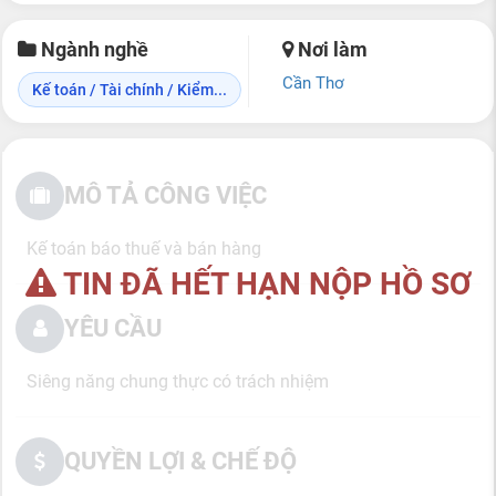
Ngành nghề
Nơi làm
Cần Thơ
Kế toán / Tài chính / Kiểm...
MÔ TẢ CÔNG VIỆC
Kế toán báo thuế và bán hàng
TIN ĐÃ HẾT HẠN NỘP HỒ SƠ
YÊU CẦU
Siêng năng chung thực có trách nhiệm
QUYỀN LỢI & CHẾ ĐỘ