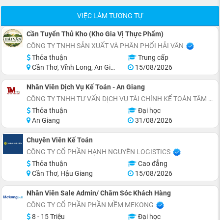
VIỆC LÀM TƯƠNG TỰ
Cần Tuyển Thủ Kho (Kho Gia Vị Thực Phẩm)
CÔNG TY TNHH SẢN XUẤT VÀ PHÂN PHỐI HẢI VÂN
Thỏa thuận
Trung cấp
Cần Thơ, Vĩnh Long, An Giang, Kiên Giang, Đồng Tháp, Hậu Giang
15/08/2026
Nhân Viên Dịch Vụ Kế Toán - An Giang
CÔNG TY TNHH TƯ VẤN DỊCH VỤ TÀI CHÍNH KẾ TOÁN TÂM MINH
Thỏa thuận
Đại học
An Giang
31/08/2026
Chuyên Viên Kế Toán
CÔNG TY CỔ PHẦN HẠNH NGUYÊN LOGISTICS
Thỏa thuận
Cao đẳng
Cần Thơ, Hậu Giang
15/08/2026
Nhân Viên Sale Admin/ Chăm Sóc Khách Hàng
CÔNG TY CỔ PHẦN PHẦN MỀM MEKONG
8 - 15 Triệu
Đại học