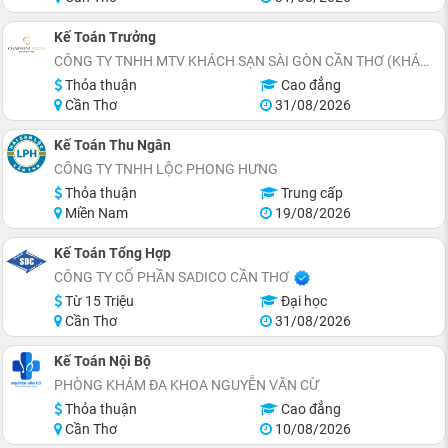
Kế Toán Trưởng
CÔNG TY TNHH MTV KHÁCH SẠN SÀI GÒN CẦN THƠ (KHÁCH SẠN CHARMANT SUITES)
Thỏa thuận
Cao đẳng
Cần Thơ
31/08/2026
Kế Toán Thu Ngân
CÔNG TY TNHH LỘC PHONG HƯNG
Thỏa thuận
Trung cấp
Miền Nam
19/08/2026
Kế Toán Tổng Hợp
CÔNG TY CỔ PHẦN SADICO CẦN THƠ
Từ 15 Triệu
Đại học
Cần Thơ
31/08/2026
Kế Toán Nội Bộ
PHÒNG KHÁM ĐA KHOA NGUYỄN VĂN CỪ
Thỏa thuận
Cao đẳng
Cần Thơ
10/08/2026