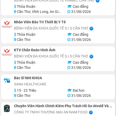
BỆNH VIỆN ĐA KHOA QUỐC TẾ VINMEC CẦN THƠ
Thỏa thuận
Cao đẳng
Cần Thơ, Vĩnh Long, An Giang, Hậu Giang
31/08/2026
Nhân Viên Bảo Trì Thiết Bị Y Tế
BỆNH VIỆN ĐA KHOA QUỐC TẾ S.I.S CẦN THƠ
Thỏa thuận
Cao đẳng
Cần Thơ
31/08/2026
KTV Chẩn Đoán Hình Ảnh
BỆNH VIỆN ĐA KHOA QUỐC TẾ S.I.S CẦN THƠ
Thỏa thuận
Cao đẳng
Cần Thơ
31/08/2026
Bác Sĩ NHI KHOA
SANA HEALTHCARE
15 - 22 Triệu
Đại học
Cần Thơ
31/08/2026
Chuyên Viên Hành Chính Kiêm Phụ Trách Hồ Sơ Atvslđ Và PCCC
CÔNG TY TNHH THƯƠNG MẠI AN NAM FOOD