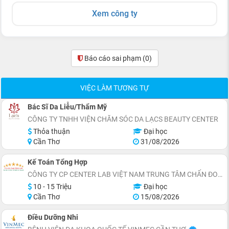
Xem công ty
Báo cáo sai phạm
(0)
VIỆC LÀM TƯƠNG TỰ
Bác Sĩ Da Liễu/Thẩm Mỹ
CÔNG TY TNHH VIỆN CHĂM SÓC DA LẠCS BEAUTY CENTER
Thỏa thuận
Đại học
Cần Thơ
31/08/2026
Kế Toán Tổng Hợp
CÔNG TY CP CENTER LAB VIỆT NAM TRUNG TÂM CHẨN ĐOÁN Y KHOA
10 - 15 Triệu
Đại học
Cần Thơ
15/08/2026
Điều Dưỡng Nhi