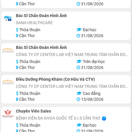
Cần Thơ
31/08/2026
Bác Sĩ Chẩn Đoán Hình Ảnh
SANA HEALTHCARE
Thỏa thuận
Đại học
Cần Thơ
31/08/2026
Bác Sĩ Chẩn Đoán Hình Ảnh
CÔNG TY CP CENTER LAB VIỆT NAM TRUNG TÂM CHẨN ĐOÁN Y KHOA
Thỏa thuận
Trên đại học
Cần Thơ
31/08/2026
Điều Dưỡng Phòng Khám (Cơ Hữu Và CTV)
CÔNG TY CP CENTER LAB VIỆT NAM TRUNG TÂM CHẨN ĐOÁN Y KHOA
Thỏa thuận
Cao đẳng
Cần Thơ
15/08/2026
Chuyên Viên Sales
BỆNH VIỆN ĐA KHOA QUỐC TẾ S.I.S CẦN THƠ
Thỏa thuận
Đại học
Cần Thơ
31/08/2026