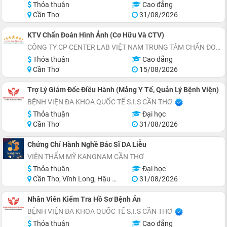
Thỏa thuận
Cao đẳng
Cần Thơ
31/08/2026
KTV Chẩn Đoán Hình Ảnh (Cơ Hữu Và CTV)
CÔNG TY CP CENTER LAB VIỆT NAM TRUNG TÂM CHẨN ĐOÁN Y KHOA
Thỏa thuận
Cao đẳng
Cần Thơ
15/08/2026
Trợ Lý Giám Đốc Điều Hành (Mảng Y Tế, Quản Lý Bệnh Viện)
BỆNH VIỆN ĐA KHOA QUỐC TẾ S.I.S CẦN THƠ
Thỏa thuận
Đại học
Cần Thơ
31/08/2026
Chứng Chỉ Hành Nghề Bác Sĩ DA Liễu
VIỆN THẨM MỸ KANGNAM CẦN THƠ
Thỏa thuận
Đại học
Cần Thơ, Vĩnh Long, Hậu Giang, Sóc Trăng
31/08/2026
Nhân Viên Kiểm Tra Hồ Sơ Bệnh Án
BỆNH VIỆN ĐA KHOA QUỐC TẾ S.I.S CẦN THƠ
Thỏa thuận
Cao đẳng