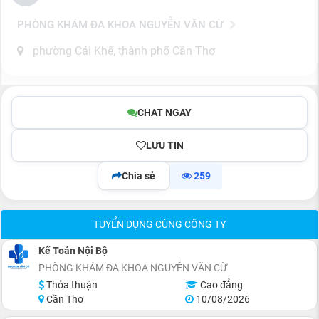
PHÒNG KHÁM ĐA KHOA NGUYỄN VĂN CỪ
phường Cái Khế, thành phố Cần Thơ
CHAT NGAY
LƯU TIN
Chia sẻ
259
TUYỂN DỤNG CÙNG CÔNG TY
Kế Toán Nội Bộ
PHÒNG KHÁM ĐA KHOA NGUYỄN VĂN CỪ
Thỏa thuận
Cao đẳng
Cần Thơ
10/08/2026