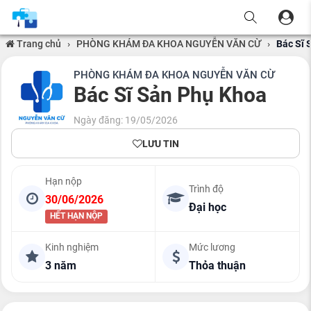
Trang chủ
›
PHÒNG KHÁM ĐA KHOA NGUYỄN VĂN CỪ
›
Bác Sĩ 
PHÒNG KHÁM ĐA KHOA NGUYỄN VĂN CỪ
Bác Sĩ Sản Phụ Khoa
Ngày đăng: 19/05/2026
LƯU TIN
Hạn nộp
Trình độ
30/06/2026
Đại học
HẾT HẠN NỘP
Kinh nghiệm
Mức lương
3 năm
Thỏa thuận