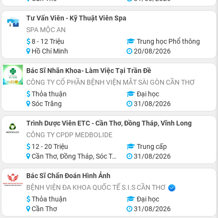
Tư Vấn Viên - Kỹ Thuật Viên Spa
SPA MỘC AN
8 - 12 Triệu
Trung học Phổ thông
Hồ Chí Minh
20/08/2026
Bác Sĩ Nhãn Khoa- Làm Việc Tại Trần Đề
CÔNG TY CỔ PHẦN BỆNH VIỆN MẮT SÀI GÒN CẦN THƠ
Thỏa thuận
Đại học
Sóc Trăng
31/08/2026
Trình Dược Viên ETC - Cần Thơ, Đồng Tháp, Vĩnh Long
CÔNG TY CPDP MEDBOLIDE
12 - 20 Triệu
Trung cấp
Cần Thơ, Đồng Tháp, Sóc Trăng
31/08/2026
Bác Sĩ Chẩn Đoán Hình Ảnh
BỆNH VIỆN ĐA KHOA QUỐC TẾ S.I.S CẦN THƠ
Thỏa thuận
Đại học
Cần Thơ
31/08/2026