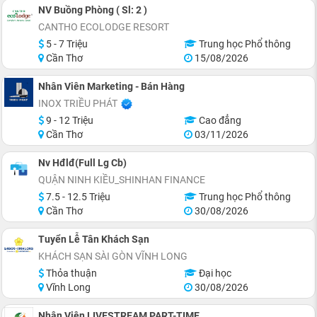
NV Buồng Phòng ( Sl: 2 )
CANTHO ECOLODGE RESORT
5 - 7 Triệu
Trung học Phổ thông
Cần Thơ
15/08/2026
Nhân Viên Marketing - Bán Hàng
INOX TRIỀU PHÁT
9 - 12 Triệu
Cao đẳng
Cần Thơ
03/11/2026
Nv Hđlđ(Full Lg Cb)
QUẬN NINH KIỀU_SHINHAN FINANCE
7.5 - 12.5 Triệu
Trung học Phổ thông
Cần Thơ
30/08/2026
Tuyển Lễ Tân Khách Sạn
KHÁCH SẠN SÀI GÒN VĨNH LONG
Thỏa thuận
Đại học
Vĩnh Long
30/08/2026
Nhân Viên LIVESTREAM PART-TIME