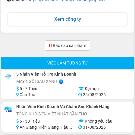
Xem công ty
Báo cáo sai phạm
(0)
VIỆC LÀM TƯƠNG TỰ
3 Nhân Viên Hỗ Trợ Kinh Doanh
MAY NGÔI SAO XANH
5 - 7 Triệu
Đại học
Cần Thơ
25/08/2026
Nhân Viên Kinh Doanh Và Chăm Sóc Khách Hàng
TỔNG KHO SƠN VIỆT NHẬT CẦN THƠ
6 - 30 Triệu
Không yêu cầu
An Giang, Kiên Giang, Hậu Giang, Sóc Trăng, Bạc Liêu, Cà Mau
31/08/2026