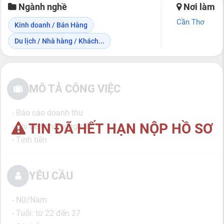
Ngành nghề
Nơi làm
Cần Thơ
Kinh doanh / Bán Hàng
Du lịch / Nhà hàng / Khách...
MÔ TẢ CÔNG VIỆC
- Báo cáo doanh thu
TIN ĐÃ HẾT HẠN NỘP HỒ SƠ
- Chi tiền nhà cung cấp
- Tính tiền
YÊU CẦU
- Nữ/Nam
- Tuổi: từ 22 đến 27