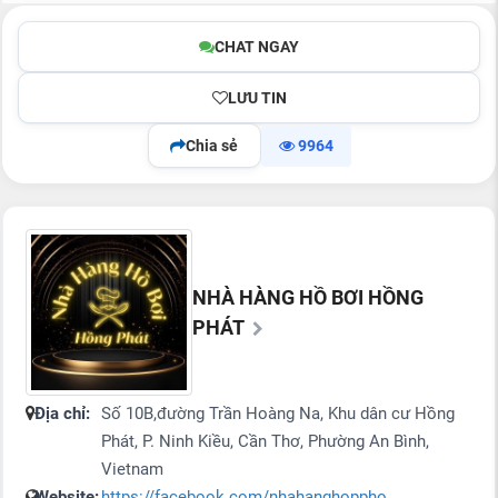
CHAT NGAY
LƯU TIN
Chia sẻ
9964
NHÀ HÀNG HỒ BƠI HỒNG
PHÁT
Địa chỉ:
Số 10B,đường Trần Hoàng Na, Khu dân cư Hồng
Phát, P. Ninh Kiều, Cần Thơ, Phường An Bình,
Vietnam
Website:
https://facebook.com/nhahanghoppho