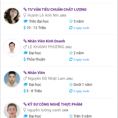
TƯ VẤN TIÊU CHUẨN CHẤT LƯỢNG
Huỳnh Lê Anh Nhi
1993
Trên đại học
5 năm
10 - 12 Triệu
3 ngày trước
Nhân Viên Kinh Doanh
LÊ KHÁNH PHƯƠNG
2001
Đại học
2 năm
Thỏa thuận
3 ngày trước
Nhân Viên
Nguyễn Đỗ Nhật Lam
2001
Đại học
Dưới 1 năm
5 - 8 Triệu
3 ngày trước
KỸ SƯ CÔNG NGHỆ THỰC PHẨM
nguyễn tường oanh
1996
Đại học
Trên 5 năm