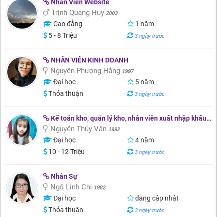
Nhân Viên Website
Trịnh Quang Huy
2003
Cao đẳng
1 năm
5 - 8 Triệu
3 ngày trước
NHÂN VIÊN KINH DOANH
Nguyễn Phượng Hằng
1997
Đại học
5 năm
Thỏa thuận
3 ngày trước
Kế toán kho, quản lý kho, nhân viên xuất nhập khẩu, thư ký
Nguyễn Thúy Vân
1992
Đại học
4 năm
10 - 12 Triệu
3 ngày trước
Nhân Sự
Ngô Linh Chi
1982
Đại học
đang cập nhật
Thỏa thuận
3 ngày trước