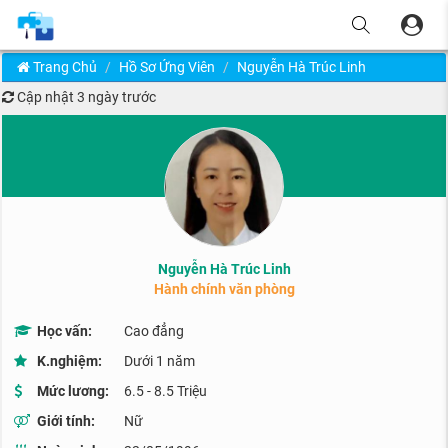
Trang Chủ
Hồ Sơ Ứng Viên
Nguyễn Hà Trúc Linh
Cập nhật
3 ngày trước
Nguyễn Hà Trúc Linh
Hành chính văn phòng
Học vấn:
Cao đẳng
K.nghiệm:
Dưới 1 năm
Mức lương:
6.5 - 8.5 Triệu
Giới tính:
Nữ