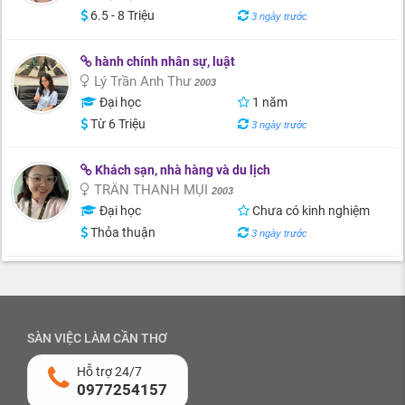
6.5 - 8 Triệu
3 ngày trước
hành chính nhân sự, luật
Lý Trần Anh Thư
2003
Đại học
1 năm
Từ 6 Triệu
3 ngày trước
Khách sạn, nhà hàng và du lịch
TRẦN THANH MỤI
2003
Đại học
Chưa có kinh nghiệm
Thỏa thuận
3 ngày trước
SÀN VIỆC LÀM CẦN THƠ
Hỗ trợ 24/7
0977254157