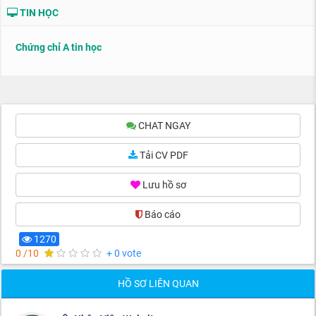
TIN HỌC
Chứng chỉ A tin học
CHAT NGAY
Tải CV PDF
Lưu hồ sơ
Báo cáo
(0)
1270
0 /10
+ 0 vote
HỒ SƠ LIÊN QUAN